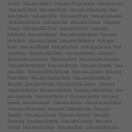
Funchal
Voos para Madrid
Voos para Rio de Janeiro
Voos para Cairo
Voos para Tallinn
Voos para Recife
Voos para Manchester
Voos
para Pequim
Voos para Milão
Voos para Miami
Voos para Bruxelas
Voos para Florença
Voos para Lyon
Voos para Toronto
Voos para
Havana
Voos para São Tomé
Voos para Sydney
Voos para
Edimburgo
Voos para Boston
Voos para Luxemburgo
Voos para
Hong Kong
Voos para Tóquio
Voos para Melbourne
Voos para
Dubai
Voos para Bogotá
Voos para Doha
Voos para Zurique
Voos
para Bilbao
Voos para São Paulo
Voos para Málaga
Voos para
Santiago de Compostela
Voos para Porto
Voos para São Francisco
Voos para Washington
Voos para Brasília
Voos para Salvador
Voos
para Natal
Voos para Belo Horizonte
Voos para Curitiba
Voos para
Porto Alegre
Voos para Buenos Aires
Voos para Fernando de
Noronha
Voos para Maceio
Voos para Porto Seguro
Voos para
Cidade do México
Voos para Honolulu
Voos para New Orleans
Voos
para Lanzarote
Voos para Menorca
Voos para Sevilha
Voos para
Luanda
Voos para Agadir
Voos para Belfast
Voos para Las Palmas
Voos para Porto Santo
Voos para Cidade do Cabo
Voos para
Glasgow
Voos para a Tunísia
Voos para Bangkok
Voos para
Singapura
Voos para Zanzibar
Voos para Tenerife
Voos para
Valletta
Voos para Salzburg
Voos para Male
Voos para Maurícias