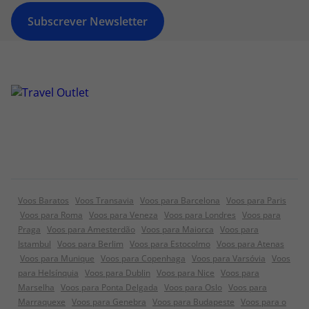
Subscrever Newsletter
Voos Baratos
Voos Transavia
Voos para Barcelona
Voos para Paris
Voos para Roma
Voos para Veneza
Voos para Londres
Voos para
Praga
Voos para Amesterdão
Voos para Maiorca
Voos para
Istambul
Voos para Berlim
Voos para Estocolmo
Voos para Atenas
Voos para Munique
Voos para Copenhaga
Voos para Varsóvia
Voos
para Helsínquia
Voos para Dublin
Voos para Nice
Voos para
Marselha
Voos para Ponta Delgada
Voos para Oslo
Voos para
Marraquexe
Voos para Genebra
Voos para Budapeste
Voos para o