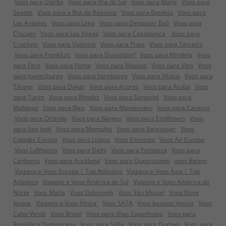
Voos para Djerba
Voos para Ilha do Sal
Voos para Mahe
Voos para
Seattle
Voos para a Ilha da Boavista
Voos para Basileia
Voos para
Los Angeles
Voos para Lima
Voos para Denpasar Bali
Voos para
Chicago
Voos para Las Vegas
Voos para Casablanca
Voos para
Cracóvia
Voos para Valencia
Voos para Praia
Voos para Terceira
Voos para Frankfurt
Voos para Dusseldorf
Voos para Mindelo
Voos
para Faro
Voos para Horta
Voos para Maputo
Voos para Vigo
Voos
para Joanesburgo
Voos para Hamburgo
Voos para Vilnius
Voos para
Tânger
Voos para Dakar
Voos para Açores
Voos para Aruba
Voos
para Turim
Voos para Rhodes
Voos para Santorini
Voos para
Maldivas
Voos para Riga
Voos para Montevideo
Voos para Caracas
Voos para Orlando
Voos para Nantes
Voos para Eindhoven
Voos
para San José
Voos para Memphis
Voos para Vancouver
Voos
Cidades Europa
Voos para Lisboa
Voos Emirates
Voos Air Europa
Voos Lufthansa
Voos para Delhi
Voos para Fortaleza
Voos para
Canberra
Voos para Auckland
Voos para Queenstown
voos Belem
Viagens e Voos Europa | Top Atlântico
Viagens e Voos Ásia | Top
Atlântico
Viagens e Voos América do Sul
Viagens e Voos América do
Norte
Voos Malta
Voos Dubrovnik
Voos São Miguel
Voos Nova
Iorque
Viagens e Voos África
Voos SATA
Voos baratos Vitoria
Voos
Cabo Verde
Voos Brasil
Voos para Ilhas Espanholas
Voos para
República Dominicana
Voos para Sófia
Voos para Durban
Voos para