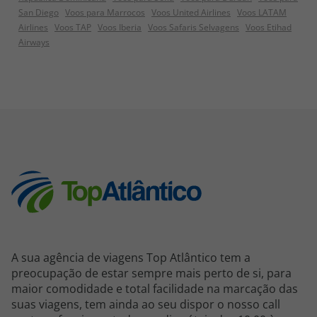
San Diego
Voos para Marrocos
Voos United Airlines
Voos LATAM
Airlines
Voos TAP
Voos Iberia
Voos Safaris Selvagens
Voos Etihad
Airways
A sua agência de viagens Top Atlântico tem a
preocupação de estar sempre mais perto de si, para
maior comodidade e total facilidade na marcação das
suas viagens, tem ainda ao seu dispor o nosso call