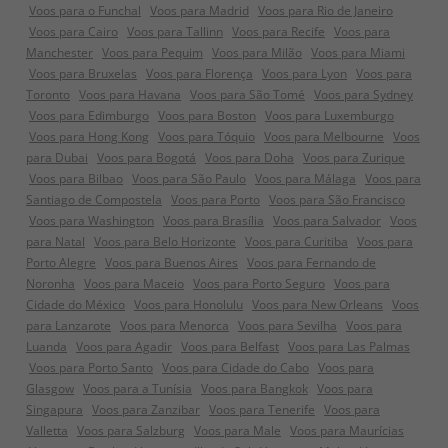
Voos para o Funchal
Voos para Madrid
Voos para Rio de Janeiro
Voos para Cairo
Voos para Tallinn
Voos para Recife
Voos para
Manchester
Voos para Pequim
Voos para Milão
Voos para Miami
Voos para Bruxelas
Voos para Florença
Voos para Lyon
Voos para
Toronto
Voos para Havana
Voos para São Tomé
Voos para Sydney
Voos para Edimburgo
Voos para Boston
Voos para Luxemburgo
Voos para Hong Kong
Voos para Tóquio
Voos para Melbourne
Voos
para Dubai
Voos para Bogotá
Voos para Doha
Voos para Zurique
Voos para Bilbao
Voos para São Paulo
Voos para Málaga
Voos para
Santiago de Compostela
Voos para Porto
Voos para São Francisco
Voos para Washington
Voos para Brasília
Voos para Salvador
Voos
para Natal
Voos para Belo Horizonte
Voos para Curitiba
Voos para
Porto Alegre
Voos para Buenos Aires
Voos para Fernando de
Noronha
Voos para Maceio
Voos para Porto Seguro
Voos para
Cidade do México
Voos para Honolulu
Voos para New Orleans
Voos
para Lanzarote
Voos para Menorca
Voos para Sevilha
Voos para
Luanda
Voos para Agadir
Voos para Belfast
Voos para Las Palmas
Voos para Porto Santo
Voos para Cidade do Cabo
Voos para
Glasgow
Voos para a Tunísia
Voos para Bangkok
Voos para
Singapura
Voos para Zanzibar
Voos para Tenerife
Voos para
Valletta
Voos para Salzburg
Voos para Male
Voos para Maurícias