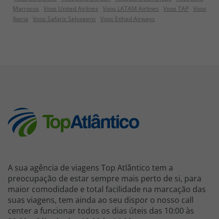
Marrocos
Voos United Airlines
Voos LATAM Airlines
Voos TAP
Voos
Iberia
Voos Safaris Selvagens
Voos Etihad Airways
A sua agência de viagens Top Atlântico tem a
preocupação de estar sempre mais perto de si, para
maior comodidade e total facilidade na marcação das
suas viagens, tem ainda ao seu dispor o nosso call
center a funcionar todos os dias úteis das 10:00 às