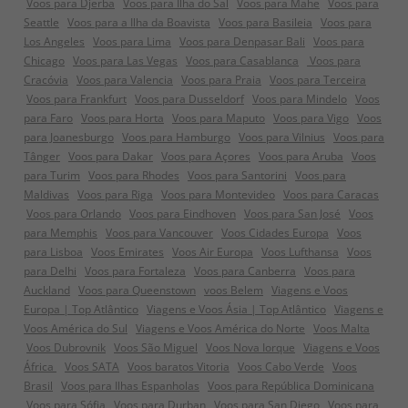
Voos para Djerba
Voos para Ilha do Sal
Voos para Mahe
Voos para
Seattle
Voos para a Ilha da Boavista
Voos para Basileia
Voos para
Los Angeles
Voos para Lima
Voos para Denpasar Bali
Voos para
Chicago
Voos para Las Vegas
Voos para Casablanca
Voos para
Cracóvia
Voos para Valencia
Voos para Praia
Voos para Terceira
Voos para Frankfurt
Voos para Dusseldorf
Voos para Mindelo
Voos
para Faro
Voos para Horta
Voos para Maputo
Voos para Vigo
Voos
para Joanesburgo
Voos para Hamburgo
Voos para Vilnius
Voos para
Tânger
Voos para Dakar
Voos para Açores
Voos para Aruba
Voos
para Turim
Voos para Rhodes
Voos para Santorini
Voos para
Maldivas
Voos para Riga
Voos para Montevideo
Voos para Caracas
Voos para Orlando
Voos para Eindhoven
Voos para San José
Voos
para Memphis
Voos para Vancouver
Voos Cidades Europa
Voos
para Lisboa
Voos Emirates
Voos Air Europa
Voos Lufthansa
Voos
para Delhi
Voos para Fortaleza
Voos para Canberra
Voos para
Auckland
Voos para Queenstown
voos Belem
Viagens e Voos
Europa | Top Atlântico
Viagens e Voos Ásia | Top Atlântico
Viagens e
Voos América do Sul
Viagens e Voos América do Norte
Voos Malta
Voos Dubrovnik
Voos São Miguel
Voos Nova Iorque
Viagens e Voos
África
Voos SATA
Voos baratos Vitoria
Voos Cabo Verde
Voos
Brasil
Voos para Ilhas Espanholas
Voos para República Dominicana
Voos para Sófia
Voos para Durban
Voos para San Diego
Voos para