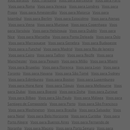
Voos Baratos
Voos Transavia
Voos para Barcelona
Voos para Paris
Voos para Roma
Voos para Veneza
Voos para Londres
Voos para
Praga
Voos para Amesterdão
Voos para Maiorca
Voos para
Istambul
Voos para Berlim
Voos para Estocolmo
Voos para Atenas
Voos para Viena
Voos para Munique
Voos para Copenhaga
Voos
para Varsóvia
Voos para Helsínquia
Voos para Dublin
Voos para
Nice
Voos para Marselha
Voos para Ponta Delgada
Voos para Oslo
Voos para Marraquexe
Voos para Genebra
Voos para Budapeste
Voos para o Funchal
Voos para Madrid
Voos para Rio de Janeiro
Voos para Cairo
Voos para Tallinn
Voos para Recife
Voos para
Manchester
Voos para Pequim
Voos para Milão
Voos para Miami
Voos para Bruxelas
Voos para Florença
Voos para Lyon
Voos para
Toronto
Voos para Havana
Voos para São Tomé
Voos para Sydney
Voos para Edimburgo
Voos para Boston
Voos para Luxemburgo
Voos para Hong Kong
Voos para Tóquio
Voos para Melbourne
Voos
para Dubai
Voos para Bogotá
Voos para Doha
Voos para Zurique
Voos para Bilbao
Voos para São Paulo
Voos para Málaga
Voos para
Santiago de Compostela
Voos para Porto
Voos para São Francisco
Voos para Washington
Voos para Brasília
Voos para Salvador
Voos
para Natal
Voos para Belo Horizonte
Voos para Curitiba
Voos para
Porto Alegre
Voos para Buenos Aires
Voos para Fernando de
Noronha
Voos para Maceio
Voos para Porto Seguro
Voos para