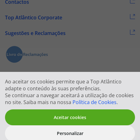
Contactos
Top Atlântico Corporate
Sugestões e Reclamações
Ao aceitar os cookies permite que a Top Atlântico
adapte o conteúdo às suas preferências.
Se continuar a navegar aceitará a utilização de cookies
2026 © Todos os direitos reservados:
Top Atlântico, Viagens e Turismo
no site. Saiba mais na nossa
Política de Cookies
.
S.A. – RNAVT 1833
Aceitar cookies
Personalizar