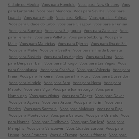
Cidade do México
Voos para Honolulu
Voos para New Orleans
Voos
para Lanzarote
Voos para Menorca
Voos para Sevilha
Voos para
Luanda
Voos para Agadir
Voos para Belfast
Voos para Las Palmas
Voos para Cidade do Cabo
Voos para Glasgow
Voos para a Tunísia
Voos para Bangkok
Voos para Singapura
Voos para Zanzibar
Voos
para Tenerife
Voos para Valletta
Voos para Salzburg
Voos para
Male
Voos para Maurícias
Voos para Djerba
Voos para Ilha do Sal
Voos para Mahe
Voos para Seattle
Voos para a Ilha da Boavista
Voos para Basileia
Voos para Los Angeles
Voos para Lima
Voos
para Denpasar Bali
Voos para Chicago
Voos para Las Vegas
Voos
para Casablanca
Voos para Cracóvia
Voos para Valencia
Voos para
Praia
Voos para Terceira
Voos para Frankfurt
Voos para Dusseldorf
Voos para Mindelo
Voos para Faro
Voos para Horta
Voos para
Maputo
Voos para Vigo
Voos para Joanesburgo
Voos para
Hamburgo
Voos para Vilnius
Voos para Tânger
Voos para Dakar
Voos para Açores
Voos para Aruba
Voos para Turim
Voos para
Rhodes
Voos para Santorini
Voos para Maldivas
Voos para Riga
Voos para Montevideo
Voos para Caracas
Voos para Orlando
Voos
para Nantes
Voos para Eindhoven
Voos para San José
Voos para
Memphis
Voos para Vancouver
Voos Cidades Europa
Voos para
Lisboa
Voos Emirates
Voos Air Europa
Voos Lufthansa
Voos para