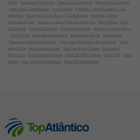
Delhi
Voos para Fortaleza
Voos para Canberra
Voos para Auckland
Voos para Queenstown
voos Belem
Viagens e Voos Europa | Top
Atlântico
Viagens e Voos Ásia | Top Atlântico
Viagens e Voos
América do Sul
Viagens e Voos América do Norte
Voos Malta
Voos
Dubrovnik
Voos São Miguel
Voos Nova Iorque
Viagens e Voos África
Voos SATA
Voos baratos Vitoria
Voos Cabo Verde
Voos Brasil
Voos para Ilhas Espanholas
Voos para República Dominicana
Voos
para Sófia
Voos para Durban
Voos para San Diego
Voos para
Marrocos
Voos United Airlines
Voos LATAM Airlines
Voos TAP
Voos
Iberia
Voos Safaris Selvagens
Voos Etihad Airways