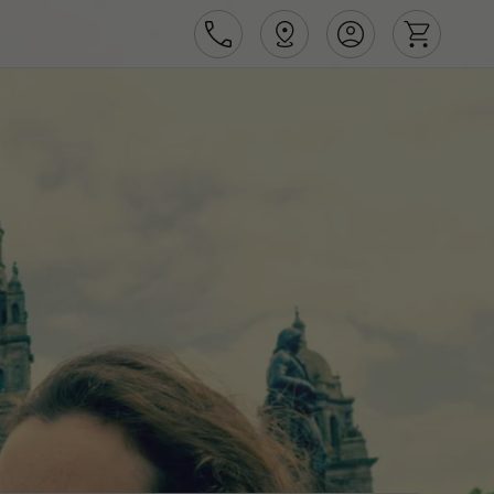
Área de Cliente
Agências
Contactos
Apoio ao cliente em Portugal
218 925 471
Apoio ao cliente no Estrangeiro