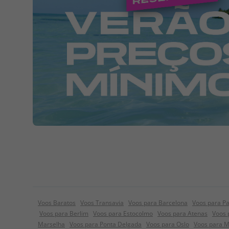
Voos Baratos
Voos Transavia
Voos para Barcelona
Voos para Pa
Voos para Berlim
Voos para Estocolmo
Voos para Atenas
Voos 
Marselha
Voos para Ponta Delgada
Voos para Oslo
Voos para 