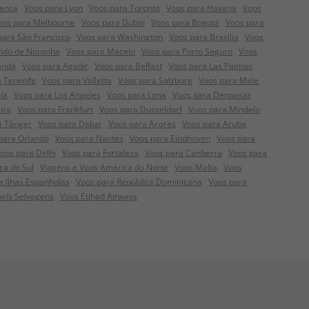
rença
Voos para Lyon
Voos para Toronto
Voos para Havana
Voos
oos para Melbourne
Voos para Dubai
Voos para Bogotá
Voos para
para São Francisco
Voos para Washington
Voos para Brasília
Voos
ndo de Noronha
Voos para Maceio
Voos para Porto Seguro
Voos
anda
Voos para Agadir
Voos para Belfast
Voos para Las Palmas
 Tenerife
Voos para Valletta
Voos para Salzburg
Voos para Male
ia
Voos para Los Angeles
Voos para Lima
Voos para Denpasar
ira
Voos para Frankfurt
Voos para Dusseldorf
Voos para Mindelo
a Tânger
Voos para Dakar
Voos para Açores
Voos para Aruba
para Orlando
Voos para Nantes
Voos para Eindhoven
Voos para
oos para Delhi
Voos para Fortaleza
Voos para Canberra
Voos para
ca do Sul
Viagens e Voos América do Norte
Voos Malta
Voos
a Ilhas Espanholas
Voos para República Dominicana
Voos para
aris Selvagens
Voos Etihad Airways