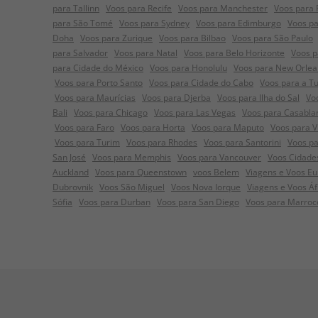
para Tallinn
Voos para Recife
Voos para Manchester
Voos para
para São Tomé
Voos para Sydney
Voos para Edimburgo
Voos pa
Doha
Voos para Zurique
Voos para Bilbao
Voos para São Paulo
para Salvador
Voos para Natal
Voos para Belo Horizonte
Voos p
para Cidade do México
Voos para Honolulu
Voos para New Orlea
Voos para Porto Santo
Voos para Cidade do Cabo
Voos para a Tu
Voos para Maurícias
Voos para Djerba
Voos para Ilha do Sal
Vo
Bali
Voos para Chicago
Voos para Las Vegas
Voos para Casabla
Voos para Faro
Voos para Horta
Voos para Maputo
Voos para V
Voos para Turim
Voos para Rhodes
Voos para Santorini
Voos pa
San José
Voos para Memphis
Voos para Vancouver
Voos Cidade
Auckland
Voos para Queenstown
voos Belem
Viagens e Voos Eur
Dubrovnik
Voos São Miguel
Voos Nova Iorque
Viagens e Voos Á
Sófia
Voos para Durban
Voos para San Diego
Voos para Marroc