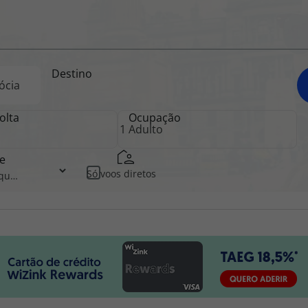
iagem
Destino
iagens
olta
Ocupação
e
Só voos diretos