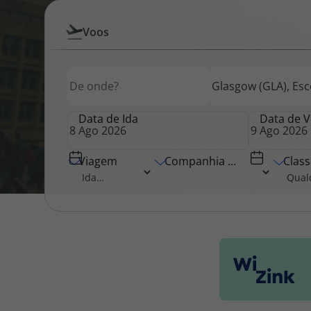
Pesquisar
Voos
Pacotes de Férias
Cheque V
por
Origem
Destino
Origem
Voos
Disneyland ® Paris
Blog TopV
Data de Ida
Data de V
Viagem
Companhia Aérea
Class