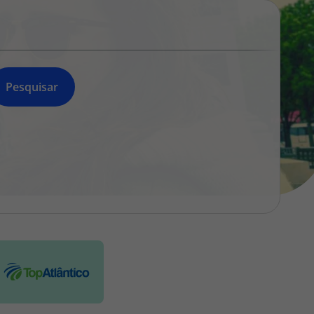
218 925 471
A sua agência de viagens Top Atlântico tem a preocupação de
estar sempre mais perto de si, para maior comodidade e total
facilidade na marcação das suas viagens, tem ainda ao seu
dispor o nosso call center a funcionar todos os dias úteis das
Pesquisar
10:00 às 20:00 e Sábado das 10:00 às 14:00.