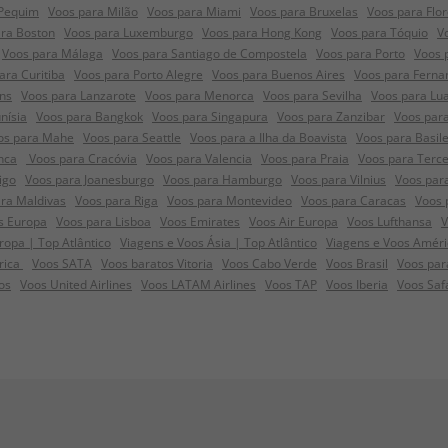
 Pequim
Voos para Milão
Voos para Miami
Voos para Bruxelas
Voos para Flo
ra Boston
Voos para Luxemburgo
Voos para Hong Kong
Voos para Tóquio
V
Voos para Málaga
Voos para Santiago de Compostela
Voos para Porto
Voos 
ara Curitiba
Voos para Porto Alegre
Voos para Buenos Aires
Voos para Ferna
ns
Voos para Lanzarote
Voos para Menorca
Voos para Sevilha
Voos para Lu
nísia
Voos para Bangkok
Voos para Singapura
Voos para Zanzibar
Voos para
os para Mahe
Voos para Seattle
Voos para a Ilha da Boavista
Voos para Basile
nca
Voos para Cracóvia
Voos para Valencia
Voos para Praia
Voos para Terce
igo
Voos para Joanesburgo
Voos para Hamburgo
Voos para Vilnius
Voos par
ra Maldivas
Voos para Riga
Voos para Montevideo
Voos para Caracas
Voos 
s Europa
Voos para Lisboa
Voos Emirates
Voos Air Europa
Voos Lufthansa
V
opa | Top Atlântico
Viagens e Voos Ásia | Top Atlântico
Viagens e Voos Améri
frica
Voos SATA
Voos baratos Vitoria
Voos Cabo Verde
Voos Brasil
Voos par
os
Voos United Airlines
Voos LATAM Airlines
Voos TAP
Voos Iberia
Voos Saf