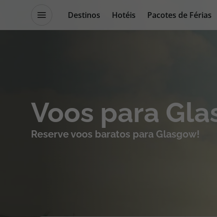
Destinos
Hotéis
Pacotes de Férias
Promoções
Blog TopViagens
Destinos
Escapadi
Voos para Gl
Voos
Cruzeiros
Reserve voos baratos para Glasgow!
Hotéis
Promoçõe
Voos + Hotel
Especialis