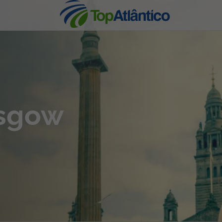
nhas
asgow
s
tas