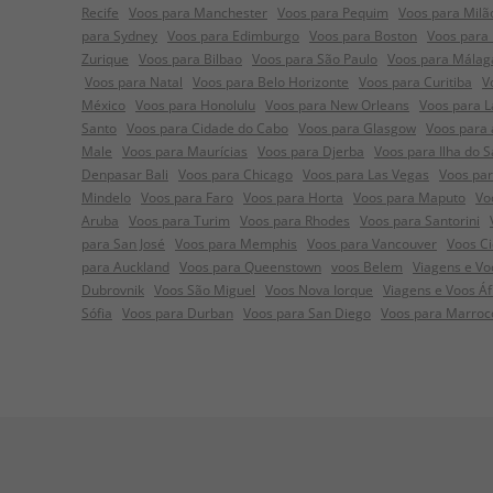
Recife
Voos para Manchester
Voos para Pequim
Voos para Milã
para Sydney
Voos para Edimburgo
Voos para Boston
Voos para
Zurique
Voos para Bilbao
Voos para São Paulo
Voos para Málag
Voos para Natal
Voos para Belo Horizonte
Voos para Curitiba
V
México
Voos para Honolulu
Voos para New Orleans
Voos para L
Santo
Voos para Cidade do Cabo
Voos para Glasgow
Voos para 
Male
Voos para Maurícias
Voos para Djerba
Voos para Ilha do S
Denpasar Bali
Voos para Chicago
Voos para Las Vegas
Voos pa
Mindelo
Voos para Faro
Voos para Horta
Voos para Maputo
Vo
Aruba
Voos para Turim
Voos para Rhodes
Voos para Santorini
para San José
Voos para Memphis
Voos para Vancouver
Voos C
para Auckland
Voos para Queenstown
voos Belem
Viagens e Voo
Dubrovnik
Voos São Miguel
Voos Nova Iorque
Viagens e Voos Á
Sófia
Voos para Durban
Voos para San Diego
Voos para Marroc