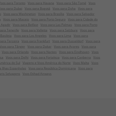
Voos para Toronto
Voos para Havana
Voos para São Tomé
Voos
Voos para Dubai
Voos para Bogotá
Voos para Doha
Voos para
o
Voos para Washington
Voos para Brasília
Voos para Salvador
a
Voos para Maceio
Voos para Porto Seguro
Voos para Cidade do
 Agadir
Voos para Belfast
Voos para Las Palmas
Voos para Porto
para Tenerife
Voos para Valletta
Voos para Salzburg
Voos para
Basileia
Voos para Los Angeles
Voos para Lima
Voos para
para Terceira
Voos para Frankfurt
Voos para Dusseldorf
Voos para
Voos para Tânger
Voos para Dakar
Voos para Açores
Voos para
Voos para Orlando
Voos para Nantes
Voos para Eindhoven
Voos
nsa
Voos para Delhi
Voos para Fortaleza
Voos para Canberra
Voos
América do Sul
Viagens e Voos América do Norte
Voos Malta
Voos
a Ilhas Espanholas
Voos para República Dominicana
Voos para
aris Selvagens
Voos Etihad Airways