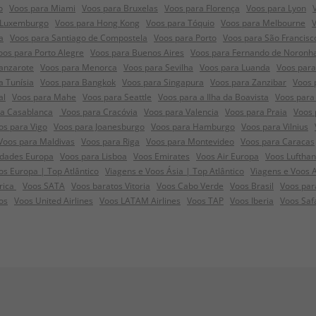
o
Voos para Miami
Voos para Bruxelas
Voos para Florença
Voos para Lyon
 Luxemburgo
Voos para Hong Kong
Voos para Tóquio
Voos para Melbourne
a
Voos para Santiago de Compostela
Voos para Porto
Voos para São Francisc
oos para Porto Alegre
Voos para Buenos Aires
Voos para Fernando de Noronh
anzarote
Voos para Menorca
Voos para Sevilha
Voos para Luanda
Voos para
a Tunísia
Voos para Bangkok
Voos para Singapura
Voos para Zanzibar
Voos 
al
Voos para Mahe
Voos para Seattle
Voos para a Ilha da Boavista
Voos para 
ra Casablanca
Voos para Cracóvia
Voos para Valencia
Voos para Praia
Voos 
os para Vigo
Voos para Joanesburgo
Voos para Hamburgo
Voos para Vilnius
Voos para Maldivas
Voos para Riga
Voos para Montevideo
Voos para Caracas
idades Europa
Voos para Lisboa
Voos Emirates
Voos Air Europa
Voos Luftha
s Europa | Top Atlântico
Viagens e Voos Ásia | Top Atlântico
Viagens e Voos 
frica
Voos SATA
Voos baratos Vitoria
Voos Cabo Verde
Voos Brasil
Voos par
os
Voos United Airlines
Voos LATAM Airlines
Voos TAP
Voos Iberia
Voos Saf