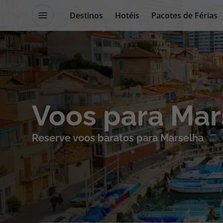
Destinos
Hotéis
Pacotes de Férias
Promoções
Blog TopViagens
Destinos
Escapadi
Voos para Mar
Voos
Cruzeiros
Reserve voos baratos para Marselha
Hotéis
Promoçõe
Voos + Hotel
Especialis