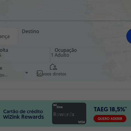
iagem
Destino
iagens
olta
Ocupação
e
Só voos diretos