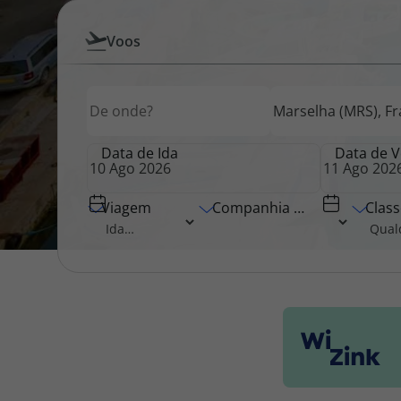
Pesquisar
Voos
Pacotes de Férias
Cheque V
por
Origem
Destino
Origem
Voos
Disneyland ® Paris
Blog TopV
Data de Ida
Data de V
Viagem
Companhia Aérea
Class