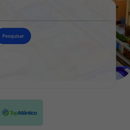
218 925 471
A sua agência de viagens Top Atlântico tem a preocupação de
estar sempre mais perto de si, para maior comodidade e total
facilidade na marcação das suas viagens, tem ainda ao seu
dispor o nosso call center a funcionar todos os dias úteis das
Pesquisar
10:00 às 20:00 e Sábado das 10:00 às 14:00.