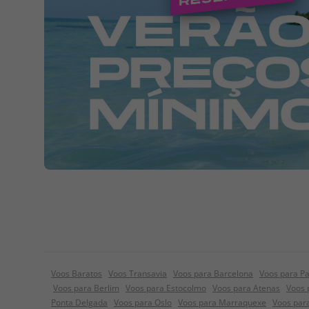
Voos Baratos
Voos Transavia
Voos para Barcelona
Voos para Pa
Voos para Berlim
Voos para Estocolmo
Voos para Atenas
Voos 
Ponta Delgada
Voos para Oslo
Voos para Marraquexe
Voos par