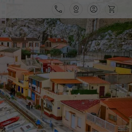
Área de Cliente
Agências
Contactos
Apoio ao cliente em Portugal
218 925 471
Apoio ao cliente no Estrangeiro