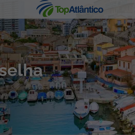
nhas
selha
s
tas