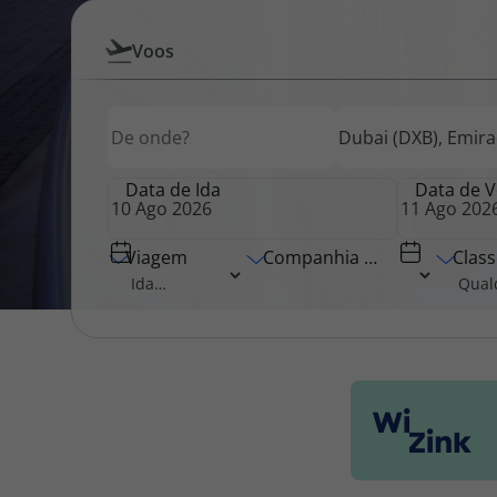
Pesquisar
Voos
Pacotes de Férias
Cheque V
por
Origem
Destino
Origem
Voos
Disneyland ® Paris
Blog TopV
Data de Ida
Data de V
Viagem
Companhia Aérea
Class