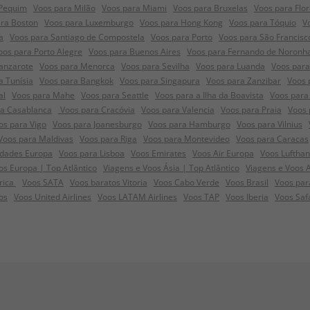
 Pequim
Voos para Milão
Voos para Miami
Voos para Bruxelas
Voos para Flo
ra Boston
Voos para Luxemburgo
Voos para Hong Kong
Voos para Tóquio
V
a
Voos para Santiago de Compostela
Voos para Porto
Voos para São Francisc
oos para Porto Alegre
Voos para Buenos Aires
Voos para Fernando de Noronh
anzarote
Voos para Menorca
Voos para Sevilha
Voos para Luanda
Voos para
a Tunísia
Voos para Bangkok
Voos para Singapura
Voos para Zanzibar
Voos 
al
Voos para Mahe
Voos para Seattle
Voos para a Ilha da Boavista
Voos para 
ra Casablanca
Voos para Cracóvia
Voos para Valencia
Voos para Praia
Voos 
os para Vigo
Voos para Joanesburgo
Voos para Hamburgo
Voos para Vilnius
Voos para Maldivas
Voos para Riga
Voos para Montevideo
Voos para Caracas
idades Europa
Voos para Lisboa
Voos Emirates
Voos Air Europa
Voos Luftha
s Europa | Top Atlântico
Viagens e Voos Ásia | Top Atlântico
Viagens e Voos 
frica
Voos SATA
Voos baratos Vitoria
Voos Cabo Verde
Voos Brasil
Voos par
os
Voos United Airlines
Voos LATAM Airlines
Voos TAP
Voos Iberia
Voos Saf