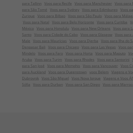
para Tallinn
Voos para Recife
Voos para Manchester
Voos para
para São Tomé
Voos para Sydney
Voos para Edimburgo
Voos pa
Zurique
Voos para Bilbao
Voos para São Paulo
Voos para Málag
Voos para Natal
Voos para Belo Horizonte
Voos para Curitiba
V
México
Voos para Honolulu
Voos para New Orleans
Voos para L
Santo
Voos para Cidade do Cabo
Voos para Glasgow
Voos para 
Male
Voos para Maurícias
Voos para Djerba
Voos para Ilha do S
Denpasar Bali
Voos para Chicago
Voos para Las Vegas
Voos pa
Mindelo
Voos para Faro
Voos para Horta
Voos para Maputo
Vo
Aruba
Voos para Turim
Voos para Rhodes
Voos para Santorini
para San José
Voos para Memphis
Voos para Vancouver
Voos C
para Auckland
Voos para Queenstown
voos Belem
Viagens e Voo
Dubrovnik
Voos São Miguel
Voos Nova Iorque
Viagens e Voos Á
Sófia
Voos para Durban
Voos para San Diego
Voos para Marroc