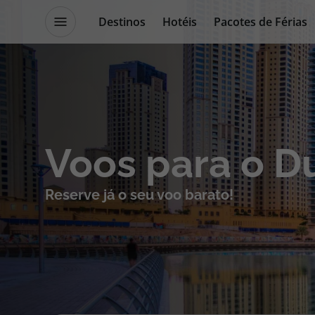
Destinos
Hotéis
Pacotes de Férias
Promoções
Blog TopViagens
Destinos
Escapadi
Voos para o D
Voos
Cruzeiros
Reserve já o seu voo barato!
Hotéis
Promoçõe
Voos + Hotel
Especialis