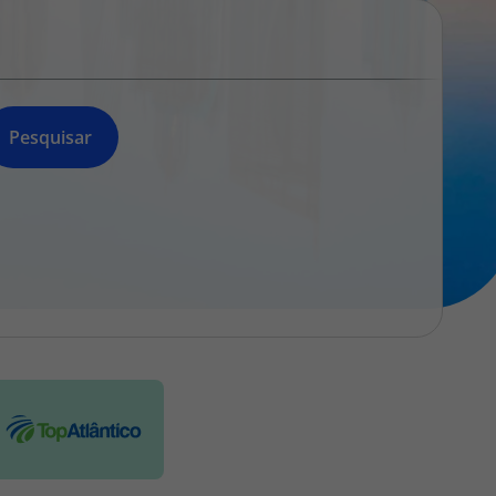
218 925 471
A sua agência de viagens Top Atlântico tem a preocupação de
estar sempre mais perto de si, para maior comodidade e total
facilidade na marcação das suas viagens, tem ainda ao seu
dispor o nosso call center a funcionar todos os dias úteis das
Pesquisar
10:00 às 20:00 e Sábado das 10:00 às 14:00.