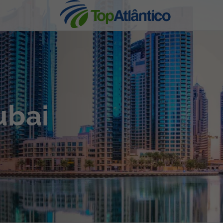
nhas
ubai
s
tas