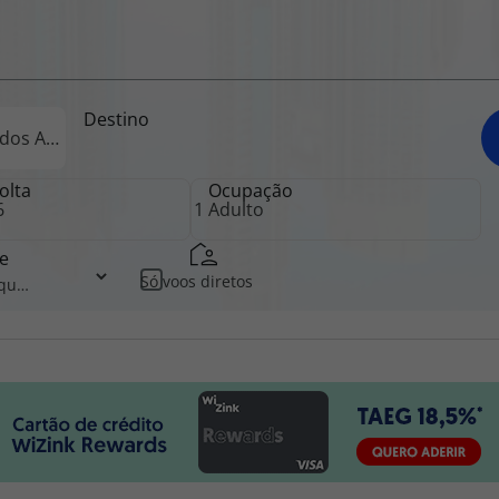
iagem
Destino
iagens
olta
Ocupação
e
Só voos diretos