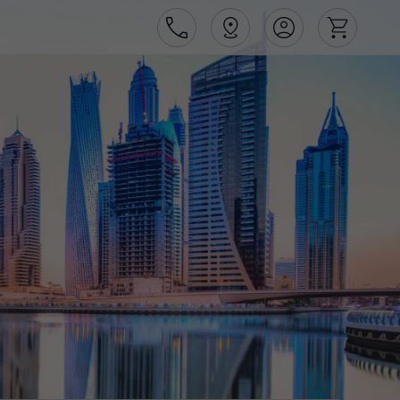
Área de Cliente
Agências
Contactos
Apoio ao cliente em Portugal
218 925 471
Apoio ao cliente no Estrangeiro