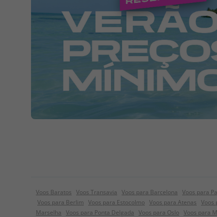
Voos Baratos
Voos Transavia
Voos para Barcelona
Voos para Pa
Voos para Berlim
Voos para Estocolmo
Voos para Atenas
Voos 
Marselha
Voos para Ponta Delgada
Voos para Oslo
Voos para 