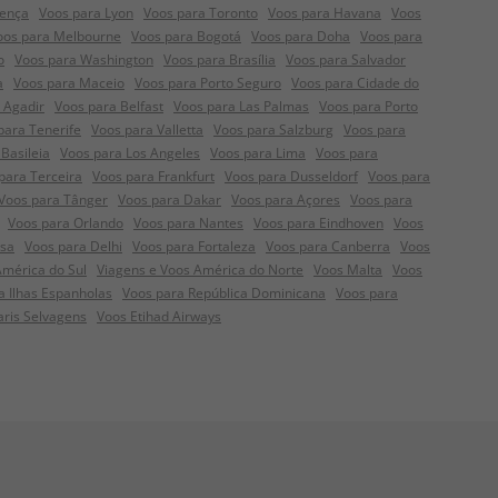
rença
Voos para Lyon
Voos para Toronto
Voos para Havana
Voos
oos para Melbourne
Voos para Bogotá
Voos para Doha
Voos para
o
Voos para Washington
Voos para Brasília
Voos para Salvador
a
Voos para Maceio
Voos para Porto Seguro
Voos para Cidade do
 Agadir
Voos para Belfast
Voos para Las Palmas
Voos para Porto
para Tenerife
Voos para Valletta
Voos para Salzburg
Voos para
Basileia
Voos para Los Angeles
Voos para Lima
Voos para
para Terceira
Voos para Frankfurt
Voos para Dusseldorf
Voos para
Voos para Tânger
Voos para Dakar
Voos para Açores
Voos para
Voos para Orlando
Voos para Nantes
Voos para Eindhoven
Voos
nsa
Voos para Delhi
Voos para Fortaleza
Voos para Canberra
Voos
América do Sul
Viagens e Voos América do Norte
Voos Malta
Voos
a Ilhas Espanholas
Voos para República Dominicana
Voos para
aris Selvagens
Voos Etihad Airways