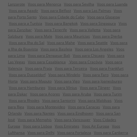
Lanzarote
Voos para Menorca
Voos para Sevilha
Voos para Luanda
Voos para Agadir
Voos para Belfast
Voos para Las Palmas
Voos
para Porto Santo
Voos para Cidade do Cabo
Voos para Glasgow
Voos para a Tunísia
Voos para Bangkok
Voos para Singapura
Voos
para Zanzibar
Voos para Tenerife
Voos para Valletta
Voos para
Salzburg
Voos para Male
Voos para Maurícias
Voos para Djerba
Voos para Ilha do Sal
Voos para Mahe
Voos para Seattle
Voos para
a Ilha da Boavista
Voos para Basileia
Voos para Los Angeles
Voos
para Lima
Voos para Denpasar Bali
Voos para Chicago
Voos para
Las Vegas
Voos para Casablanca
Voos para Cracóvia
Voos para
Valencia
Voos para Praia
Voos para Terceira
Voos para Frankfurt
Voos para Dusseldorf
Voos para Mindelo
Voos para Faro
Voos para
Horta
Voos para Maputo
Voos para Vigo
Voos para Joanesburgo
Voos para Hamburgo
Voos para Vilnius
Voos para Tânger
Voos
para Dakar
Voos para Açores
Voos para Aruba
Voos para Turim
Voos para Rhodes
Voos para Santorini
Voos para Maldivas
Voos
para Riga
Voos para Montevideo
Voos para Caracas
Voos para
Orlando
Voos para Nantes
Voos para Eindhoven
Voos para San
José
Voos para Memphis
Voos para Vancouver
Voos Cidades
Europa
Voos para Lisboa
Voos Emirates
Voos Air Europa
Voos
Lufthansa
Voos para Delhi
Voos para Fortaleza
Voos para Canberra