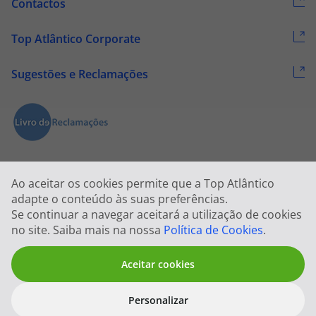
Contactos
Top Atlântico Corporate
Sugestões e Reclamações
Ao aceitar os cookies permite que a Top Atlântico
adapte o conteúdo às suas preferências.
Se continuar a navegar aceitará a utilização de cookies
2026 © Todos os direitos reservados:
Top Atlântico, Viagens e Turismo
no site. Saiba mais na nossa
Política de Cookies
.
S.A. – RNAVT 1833
Aceitar cookies
Personalizar