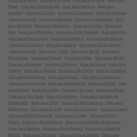
Praga
Voos para Amesterdão
Voos para Maiorca
Voos para
Istambul
Voos para Berlim
Voos para Estocolmo
Voos para Atenas
Voos para Viena
Voos para Munique
Voos para Copenhaga
Voos
para Varsóvia
Voos para Helsínquia
Voos para Dublin
Voos para
Nice
Voos para Marselha
Voos para Ponta Delgada
Voos para Oslo
Voos para Marraquexe
Voos para Genebra
Voos para Budapeste
Voos para o Funchal
Voos para Madrid
Voos para Rio de Janeiro
Voos para Cairo
Voos para Tallinn
Voos para Recife
Voos para
Manchester
Voos para Pequim
Voos para Milão
Voos para Miami
Voos para Bruxelas
Voos para Florença
Voos para Lyon
Voos para
Toronto
Voos para Havana
Voos para São Tomé
Voos para Sydney
Voos para Edimburgo
Voos para Boston
Voos para Luxemburgo
Voos para Hong Kong
Voos para Melbourne
Voos para Dubai
Voos
para Bogotá
Voos para Doha
Voos para Zurique
Voos para Bilbao
Voos para São Paulo
Voos para Málaga
Voos para Santiago de
Compostela
Voos para Porto
Voos para São Francisco
Voos para
Washington
Voos para Brasília
Voos para Salvador
Voos para Natal
Voos para Belo Horizonte
Voos para Curitiba
Voos para Porto
Alegre
Voos para Buenos Aires
Voos para Fernando de Noronha
Voos para Maceio
Voos para Porto Seguro
Voos para Cidade do
México
Voos para Honolulu
Voos para New Orleans
Voos para