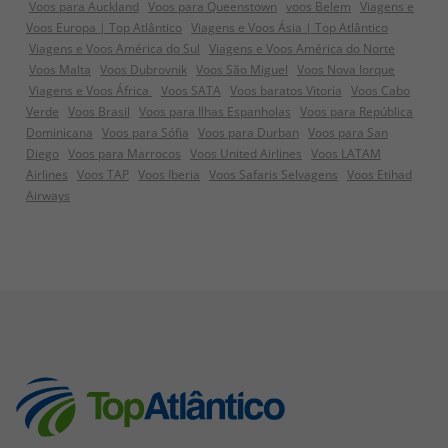
Voos para Auckland
Voos para Queenstown
voos Belem
Viagens e
Voos Europa | Top Atlântico
Viagens e Voos Ásia | Top Atlântico
Viagens e Voos América do Sul
Viagens e Voos América do Norte
Voos Malta
Voos Dubrovnik
Voos São Miguel
Voos Nova Iorque
Viagens e Voos África
Voos SATA
Voos baratos Vitoria
Voos Cabo
Verde
Voos Brasil
Voos para Ilhas Espanholas
Voos para República
Dominicana
Voos para Sófia
Voos para Durban
Voos para San
Diego
Voos para Marrocos
Voos United Airlines
Voos LATAM
Airlines
Voos TAP
Voos Iberia
Voos Safaris Selvagens
Voos Etihad
Airways