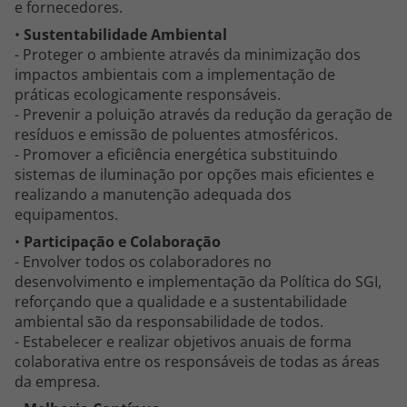
e fornecedores.
Agências
•
Sustentabilidade Ambiental
- Proteger o ambiente através da minimização dos
impactos ambientais com a implementação de
Contactos
práticas ecologicamente responsáveis.
- Prevenir a poluição através da redução da geração de
Apoio ao cliente em Portugal
resíduos e emissão de poluentes atmosféricos.
218 925 471
- Promover a eficiência energética substituindo
sistemas de iluminação por opções mais eficientes e
Custo de uma chamada para a rede fixa nacional.
realizando a manutenção adequada dos
Apoio ao cliente no Estrangeiro
equipamentos.
218 925 471
•
Participação e Colaboração
Custo de uma chamada para a rede fixa nacional.
- Envolver todos os colaboradores no
desenvolvimento e implementação da Política do SGI,
A sua agência de viagens Top Atlântico tem a preocupação de estar
reforçando que a qualidade e a sustentabilidade
sempre mais perto de si, para maior comodidade e total facilidade
na marcação das suas viagens, tem ainda ao seu dispor o nosso call
ambiental são da responsabilidade de todos.
center a funcionar todos os dias úteis das 10:00 às 20:00 e Sábado
- Estabelecer e realizar objetivos anuais de forma
das 10:00 às 14:00.
colaborativa entre os responsáveis de todas as áreas
da empresa.