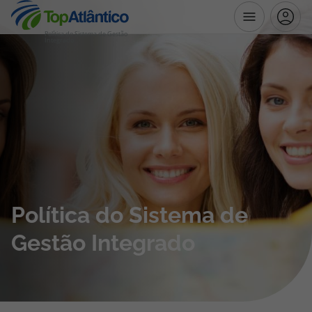
Política do Sistema de Gestão
Integrado
Destinos
Voos
Hotéis
Voos + Hotel
Política do Sistema de
Pacotes de Férias
Gestão Integrado
Disneyland ® Paris
Escapadinhas