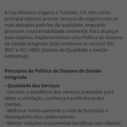
Cruzeiros
A Top Atlantico Viagens e Turismo, S.A. tem como
principal objetivo prestar serviços de viagens com os
Promoções
mais elevados padrões de qualidade, enquanto
promove a sustentabilidade ambiental. Para alcançar
esse objetivo, implementamos uma Política do Sistema
Especialistas
de Gestão Integrado (SGI) conforme as normas ISO
9001 e ISO 14001 (Gestão da Qualidade e Gestão
Cheque Viagem
Ambiental).
Rede de Lojas
Princípios da Política do Sistema de Gestão
Integrada
Blog TopViagens
•
Qualidade dos Serviços
- Garantir a excelência dos serviços prestados para
obter a satisfação, confiança e preferência dos
clientes.
- Melhorar continuamente o nível de formação e
Área de Cliente
desempenho dos colaboradores.
- Manter relações mutuamente benéficas com clientes