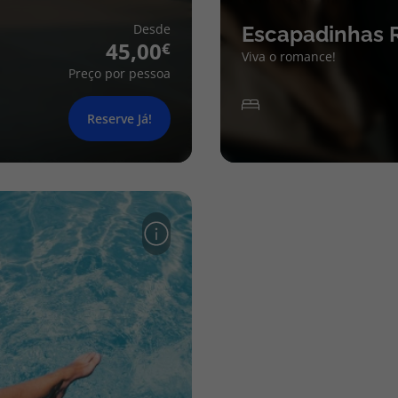
Desde
Escapadinhas 
45,00
Viva o romance!
Preço por pessoa
Reserve Já!