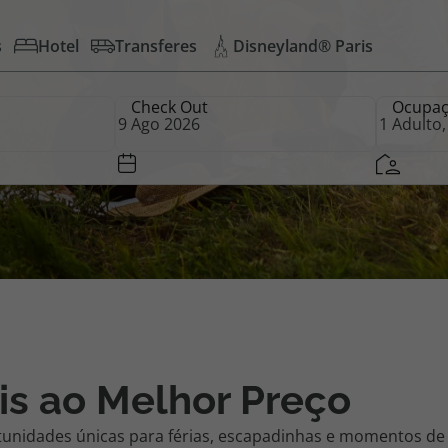
s
Hotel
Transferes
Disneyland® Paris
iagem
Check Out
Ocupa
iagens
is ao Melhor Preço
tunidades únicas para férias, escapadinhas e momentos de