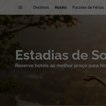
Destinos
Hotéis
Pacotes de Férias
Promoções
Blog TopViagens
Destinos
Escapadi
Estadias de S
Voos
Cruzeiros
Reserve hotéis ao melhor preço para fér
Hotéis
Promoçõe
Voos + Hotel
Especialis