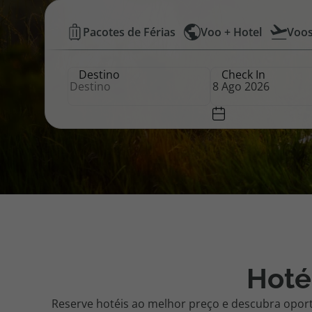
Hotéis
Pacotes de Férias
Voo + Hotel
Voo
Pacotes de Férias
Cheque V
Baratos
Destino
Check In
|
Disneyland ® Paris
Blog TopV
Top
Atlântico
Hoté
Reserve hotéis ao melhor preço e descubra opor