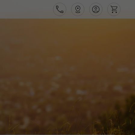
Área de Cliente
Agências
Contactos
Apoio ao cliente em Portugal
218 925 471
Apoio ao cliente no Estrangeiro