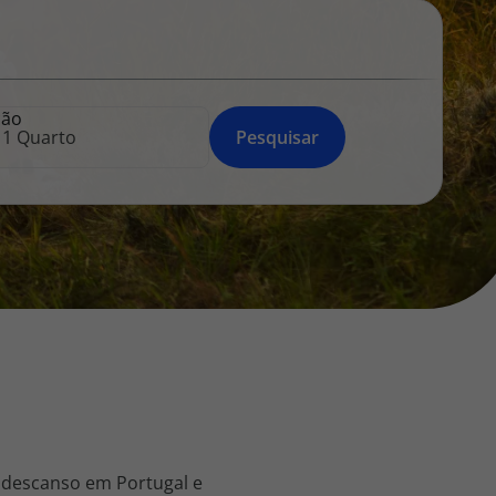
218 925 471
A sua agência de viagens Top Atlântico tem a preocupação de
estar sempre mais perto de si, para maior comodidade e total
facilidade na marcação das suas viagens, tem ainda ao seu
ção
dispor o nosso call center a funcionar todos os dias úteis das
Pesquisar
10:00 às 20:00 e Sábado das 10:00 às 14:00.
 descanso em Portugal e