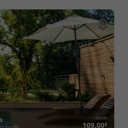
Desde
a
109,00
 do mundo.