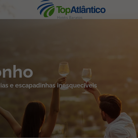
Hotéis Baratos
nhas
onho
ias e escapadinhas inesquecíveis
s
tas