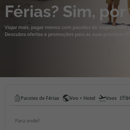
Férias? Sim, por
Cruzeiros
Promoções
Viajar mais, pagar menos com pacotes de viagens com v
Descubra ofertas e promoções para as suas próximas fér
Especialistas
Cheque Viagem
Rede de Lojas
Blog TopViagens
Pacotes
Pacotes de Férias
Voo + Hotel
Voos
H
de
Área de Cliente
Gostava de ir para...
Viagens