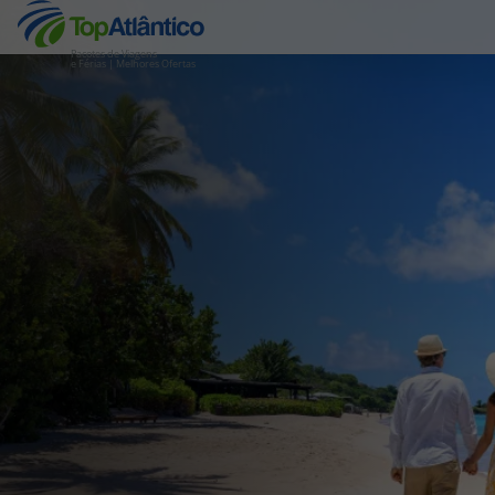
Pacotes de Viagens
e Férias | Melhores Ofertas
Destinos
Voos
Hotéis
Voos + Hotel
Pacotes de Férias
Disneyland ® Paris
Escapadinhas