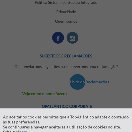
Politica Sistema de Gestão Integrado
Privacidade
Quem somos
SUGESTÕES E RECLAMAÇÕES
Quer enviar-nos sugestões ou escrever-nos uma reclamação?
Veja como o pode fazer »
TOPATLÂNTICO CORPORATE
Ao aceitar os cookies permites que a TopAtlântico adapte o conteúdo
às tuas preferências.
Se continuares a navegar aceitarás a utilização de cookies no site.
Sabe mais
aqui
.