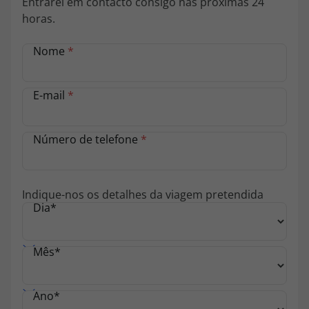
Entrarei em contacto consigo nas próximas 24
topatlantico@topatlantico.com
horas.
Nome
*
E-mail
*
Número de telefone
*
Indique-nos os detalhes da viagem pretendida
Dia
*
Mês
*
Ano
*