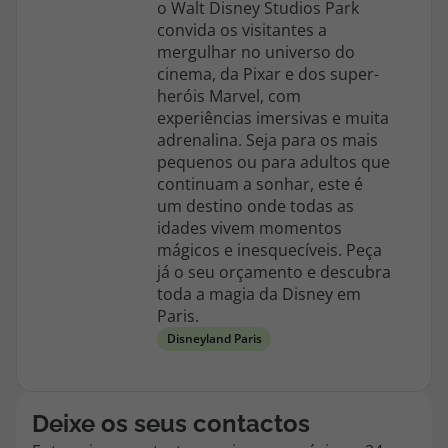
o Walt Disney Studios Park
Agências
convida os visitantes a
mergulhar no universo do
cinema, da Pixar e dos super-
heróis Marvel, com
Contactos
experiências imersivas e muita
Apoio ao cliente em Portugal
adrenalina. Seja para os mais
pequenos ou para adultos que
218 925 471
continuam a sonhar, este é
Custo de uma chamada para a rede fixa nacional.
um destino onde todas as
Apoio ao cliente no Estrangeiro
idades vivem momentos
mágicos e inesquecíveis. Peça
218 925 471
já o seu orçamento e descubra
Custo de uma chamada para a rede fixa nacional.
toda a magia da Disney em
Paris.
A sua agência de viagens Top Atlântico tem a preocupação de estar
sempre mais perto de si, para maior comodidade e total facilidade
Disneyland Paris
na marcação das suas viagens, tem ainda ao seu dispor o nosso call
center a funcionar todos os dias úteis das 10:00 às 20:00 e Sábado
das 10:00 às 14:00.
Deixe os seus contactos