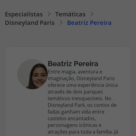
Cruzeiros
Especialistas
Temáticas
Disneyland Paris
Beatriz Pereira
Promoções
Especialistas
Cheque Viagem
Beatriz Pereira
Entre magia, aventura e
Rede de Lojas
imaginação, Disneyland Paris
oferece uma experiência única
Blog TopViagens
através de dois parques
temáticos inesquecíveis. No
Disneyland Park, os contos de
fadas ganham vida entre
castelos encantados,
Área de Cliente
personagens icónicas e
atrações para toda a família. Já