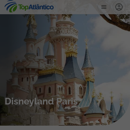
Destinos
Voos
Hotéis
Voos + Hotel
Pacotes de Férias
Disneyland Paris
Disneyland ® Paris
Escapadinhas