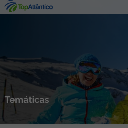
Destinos
Voos
Hotéis
Voos + Hotel
Pacotes de Férias
Temáticas
Disneyland ® Paris
Escapadinhas