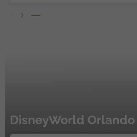
topatlantico@topatlantico.com
DisneyWorld Orlando