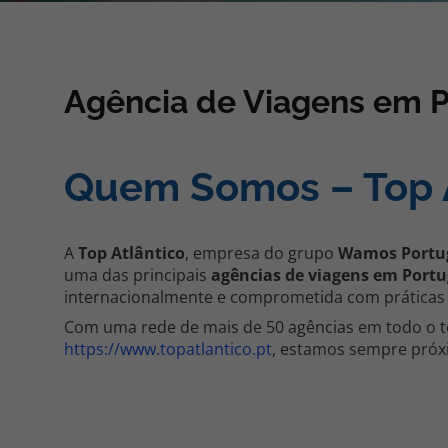
Pacotes de Férias
Cheque V
Agência de Viagens em Po
Disneyland ® Paris
Blog TopV
Quem Somos – Top A
A
Top Atlântico
, empresa do grupo
Wamos Portu
uma das principais
agências de viagens em Portu
internacionalmente e comprometida com práticas 
Com uma rede de mais de 50 agências em todo o terr
https://www.topatlantico.pt
, estamos sempre próxi