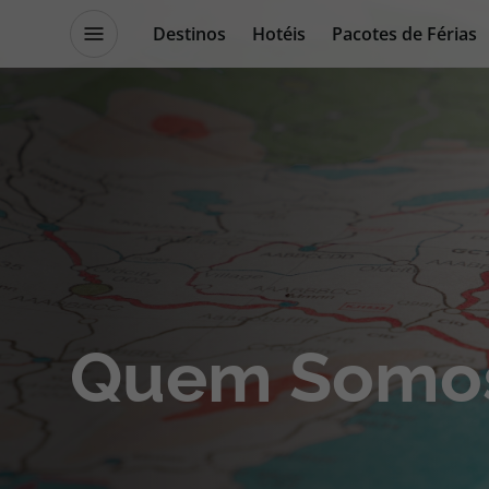
Destinos
Hotéis
Pacotes de Férias
Promoções
Blog TopViagens
Destinos
Escapadi
Voos
Cruzeiros
Quem Somo
Hotéis
Promoçõe
Voos + Hotel
Especialis