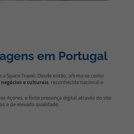
218 925 471
A sua agência de viagens Top Atlântico tem a preocupação de
estar sempre mais perto de si, para maior comodidade e total
facilidade na marcação das suas viagens, tem ainda ao seu
dispor o nosso call center a funcionar todos os dias úteis das
10:00 às 20:00 e Sábado das 10:00 às 14:00.
iagens em Portugal
e a Space Travel. Desde então, afirma-se como
 negócios e culturais
, reconhecida nacional e
 Açores, e forte presença digital através do site
os e de elevada qualidade.