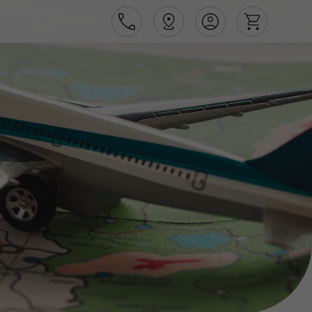
Área de Cliente
Agências
Contactos
Apoio ao cliente em Portugal
218 925 471
Apoio ao cliente no Estrangeiro