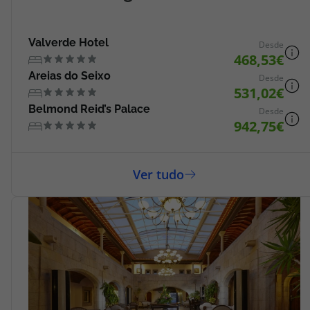
Valverde Hotel
Desde
468,53
Areias do Seixo
Desde
531,02
Belmond Reid’s Palace
Desde
942,75