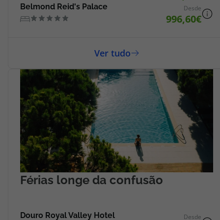
topatlantico@topatlantico.com
Belmond Reid's Palace
Desde
996,60
Férias longe da confusão
Douro Royal Valley Hotel
Desde