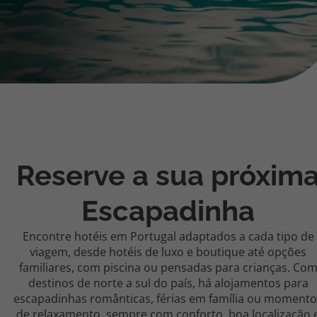
Cruzeiros
Promoções
Especialistas
Cheque Viagem
Reserve a sua próxim
Rede de Lojas
Escapadinha
Blog TopViagens
Encontre hotéis em Portugal adaptados a cada tipo de
viagem, desde hotéis de luxo e boutique até opções
familiares, com piscina ou pensadas para crianças. Co
Área de Cliente
destinos de norte a sul do país, há alojamentos para
escapadinhas românticas, férias em família ou momento
de relaxamento, sempre com conforto, boa localização 