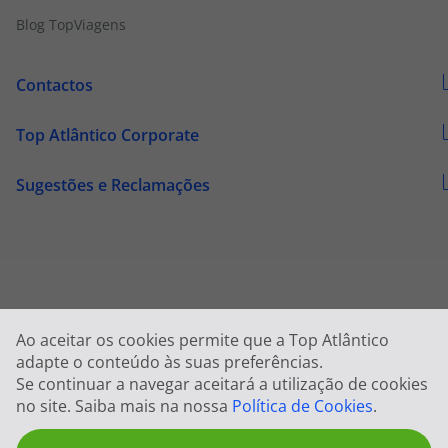
Blog TopViagens
Contactos
Top Atlântico Corporate
Sugestões e Reclamações
Ao aceitar os cookies permite que a Top Atlântico
adapte o conteúdo às suas preferências.
Se continuar a navegar aceitará a utilização de cookies
2026 © Todos os direitos reservados:
Top Atlântico, Viagens e Turismo S.A. 
no site. Saiba mais na nossa
Política de Cookies
.
RNAVT 1833