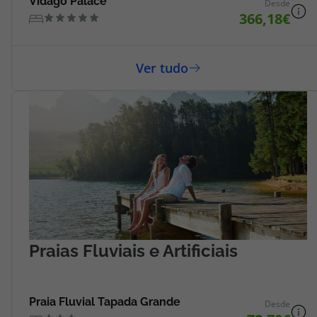
Vidago Palace
Desde
366,18
Praias Fluviais e Artificiais
Praia Fluvial Tapada Grande
Desde