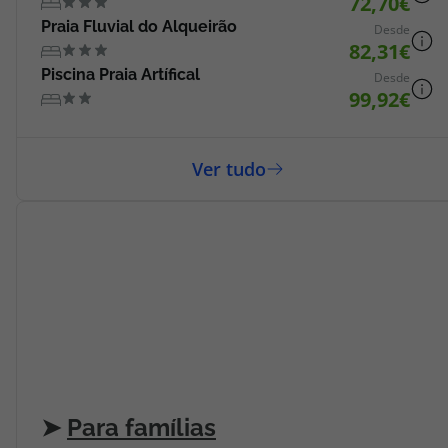
72,70
Praia Fluvial do Alqueirão
Desde
82,31
Piscina Praia Artífical
Desde
99,92
➤
Para famílias