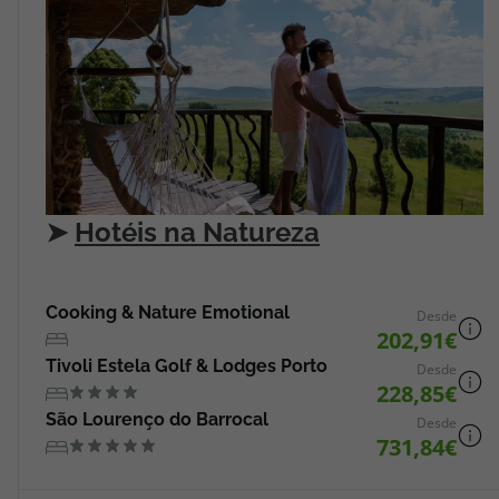
➤
Hotéis na Natureza
Cooking & Nature Emotional
Desde
202,91
Tivoli Estela Golf & Lodges Porto
Desde
228,85
São Lourenço do Barrocal
Desde
731,84