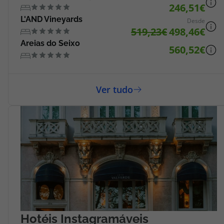
246,51
L'AND Vineyards
Desde
519,23
498,46
Areias do Seixo
560,52
Hotéis Instagramáveis