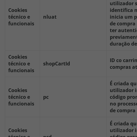
utilizador 
Cookies
identifica n
técnico e
nluat
inicia um 
funcionais
de compra 
ter autent
previamen
duração de 
Cookies
ID co carri
técnico e
shopCartId
compras at
funcionais
É criada q
Cookies
utilizador
técnico e
pc
código pro
funcionais
no process
de compra
É criada q
Cookies
utilizador