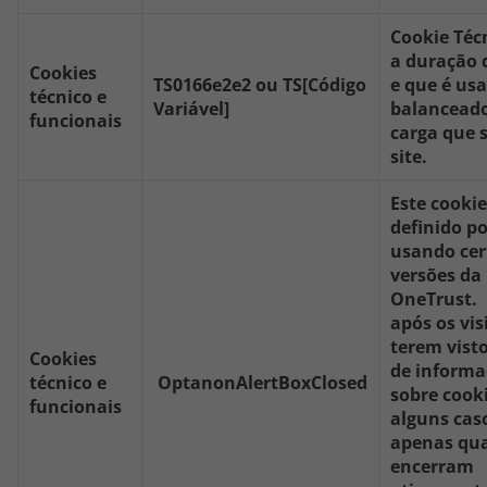
Cookie Téc
a duração 
Cookies
TS0166e2e2 ou TS[Código
e que é us
técnico e
Variável]
balanceado
funcionais
carga que 
site.
Este cookie
definido po
usando cer
versões da
OneTrust. 
após os vis
terem vist
Cookies
de informa
técnico e
OptanonAlertBoxClosed
sobre cook
funcionais
alguns cas
apenas qua
encerram