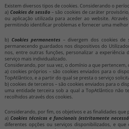
Existem diversos tipos de cookies. Considerando o períod
Agências
a)
Cookies de sessão
– são cookies de caráter provisóri
ou aplicação utilizada para aceder ao website. Através
permitindo identificar problemas e fornecer uma melhor
Contactos
Apoio ao cliente em Portugal
b)
Cookies permanentes
– divergem dos cookies de s
permanecendo guardados nos dispositivos do Utilizador.
218 925 471
nos, entre outras funções, personalizar a experiência
Custo de uma chamada para a rede fixa nacional.
serviço mais individualizado.
Apoio ao cliente no Estrangeiro
Considerando, por sua vez, o domínio a que pertencem, 
a) cookies próprios – são cookies enviados para o disp
218 925 471
TopAtlântico, e a partir do qual se presta o serviço solicit
Custo de uma chamada para a rede fixa nacional.
b) cookies de terceiros – são cookies enviados para o di
uma entidade terceira sob a qual a TopAtlântico não te
A sua agência de viagens Top Atlântico tem a preocupação de estar
sempre mais perto de si, para maior comodidade e total facilidade
recolhidos através dos cookies.
na marcação das suas viagens, tem ainda ao seu dispor o nosso call
center a funcionar todos os dias úteis das 10:00 às 20:00 e Sábado
Considerando, por fim, os objetivos e as finalidades qu
das 10:00 às 14:00.
a)
Cookies técnicos e funcionais (estritamente necessá
diferentes opções ou serviços disponibilizados, e que