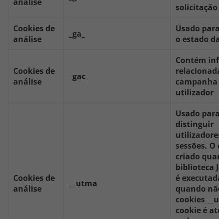
análise
solicitação
Cookies de
Usado par
_ga_
análise
o estado d
Contém in
Cookies de
relacionad
_gac_
análise
campanha 
utilizador
Usado par
distinguir
utilizadore
sessões. O 
criado qua
biblioteca 
Cookies de
é executad
__utma
análise
quando nã
cookies __
cookie é a