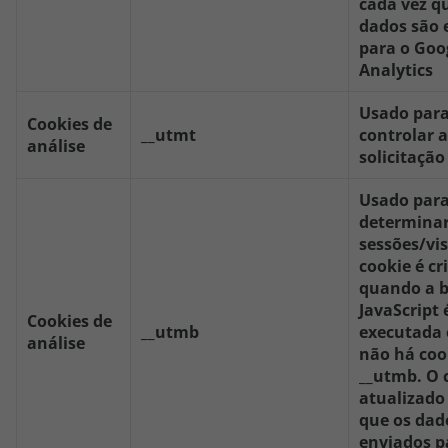
cada vez q
dados são 
para o Goo
Analytics
Usado par
Cookies de
__utmt
controlar a
análise
solicitação
Usado par
determina
sessões/vis
cookie é cr
quando a b
JavaScript 
Cookies de
__utmb
executada
análise
não há coo
__utmb. O 
atualizado
que os dad
enviados p