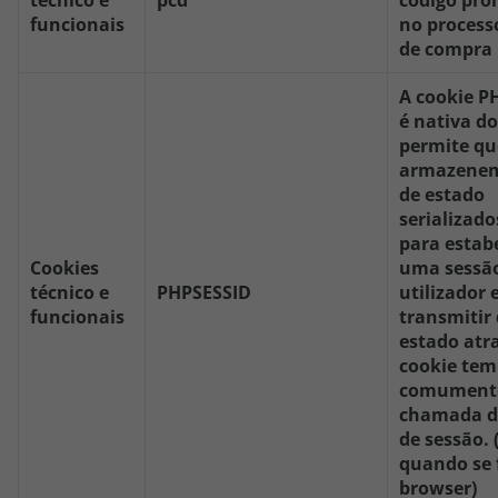
técnico e
pcd
código pro
funcionais
no process
de compra
A cookie P
é nativa d
permite que
armazenem
de estado
serializado
para estab
Cookies
uma sessã
técnico e
PHPSESSID
utilizador 
funcionais
transmitir
estado atr
cookie tem
comument
chamada d
de sessão. 
quando se 
browser)