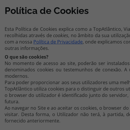
Política de Cookies
Cruzeiros
Promoções
Esta Política de Cookies explica como a TopAtlântico, Vi
recolhidas através de
cookies
, no âmbito da sua utilizaç
Especialistas
com a nossa
Política de Privacidade
, onde explicamos co
outras informações.
Cheque Viagem
O que são cookies?
No momento de acesso ao site, poderão ser instalados 
denominados cookies ou testemunhos de conexão. A ut
Rede de Lojas
modernos.
Para poder proporcionar aos seus utilizadores uma melho
Blog TopViagens
TopAtlântico utiliza cookies para o distinguir de outros u
o browser do utilizador é identificado junto do servidor
futura.
Ao navegar no Site e ao aceitar os cookies, o browser d
Área de Cliente
visitar. Desta forma, o Utilizador não terá, à partida, 
fornecido anteriormente.