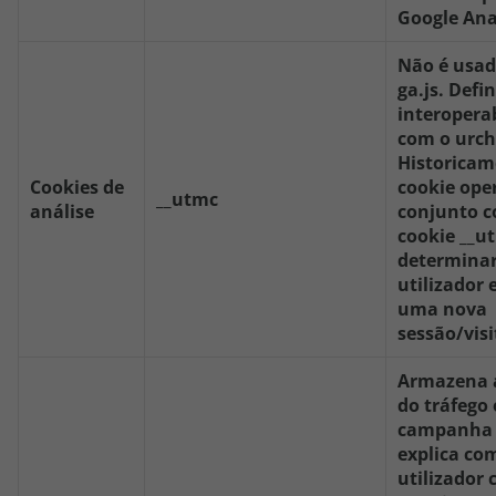
Google Ana
Não é usad
ga.js. Defi
interopera
com o urchi
Historicam
Cookies de
cookie ope
__utmc
análise
conjunto 
cookie __u
determinar
utilizador
uma nova
sessão/visi
Armazena 
do tráfego 
campanha
explica co
utilizador