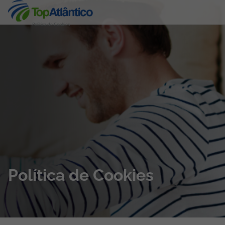
Política de Cookies
Destinos
Voos
Hotéis
Voos + Hotel
Pacotes de Férias
Política de Cookies
Disneyland ® Paris
Escapadinhas