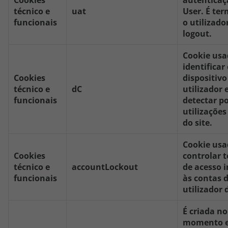
Cookies
autenticaç
técnico e
uat
User. É te
funcionais
o utilizador
logout.
Cookie usa
identificar
Cookies
dispositivo
técnico e
dC
utilizador 
funcionais
detectar po
utilizações
do site.
Cookie usa
Cookies
controlar 
técnico e
accountLockout
de acesso 
funcionais
às contas 
utilizador d
É criada no
momento e