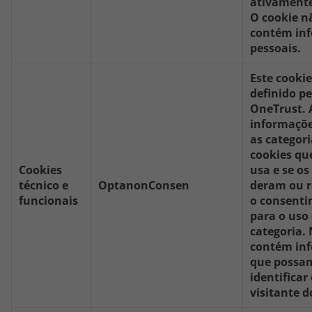
ativamente
O cookie n
contém in
pessoais.
Este cookie
definido pe
OneTrust.
informaçõe
as categori
cookies que
Cookies
usa e se os
técnico e
OptanonConsen
deram ou r
funcionais
o consent
para o uso
categoria.
contém in
que possa
identificar
visitante do