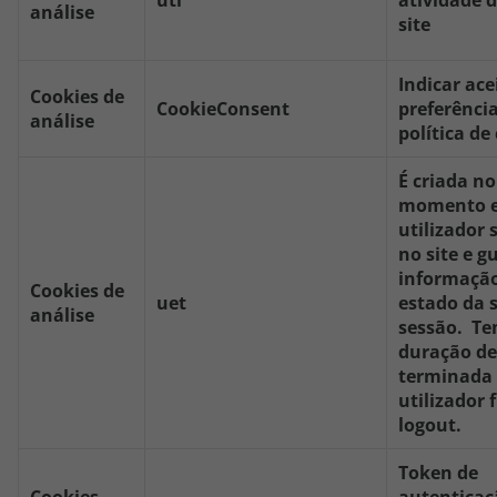
uti
atividade 
análise
site
Indicar ace
Cookies de
CookieConsent
preferênci
análise
política de
É criada no
momento e
utilizador 
no site e g
informação
Cookies de
uet
estado da 
análise
sessão. Te
duração de 
terminada 
utilizador f
logout.
Token de