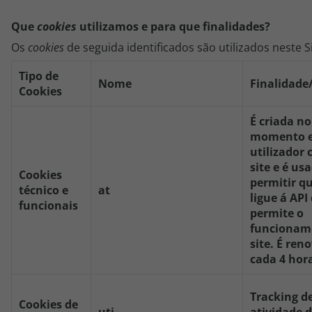
Que
cookies
utilizamos e para que finalidades?
Os
cookies
de seguida identificados são utilizados neste Si
Tipo de
Nome
Finalidade
Cookies
É criada no
momento e
utilizador 
site e é us
Cookies
permitir qu
técnico e
at
ligue á API
funcionais
permite o
funcionam
site. É ren
cada 4 hor
Tracking d
Cookies de