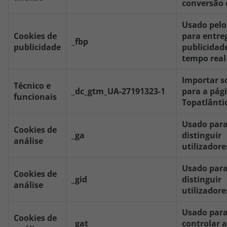
conversão 
Usado pelo
Cookies de
para entre
_fbp
publicidade
publicidad
tempo real
Importar sc
Técnico e
_dc_gtm_UA-27191323-1
para a pág
funcionais
Topatlânti
Usado par
Cookies de
_ga
distinguir
análise
utilizadore
Usado par
Cookies de
_gid
distinguir
análise
utilizadore
Usado par
Cookies de
_gat
controlar a