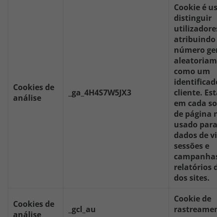
Cookie é u
distinguir
utilizadore
atribuind
número ge
aleatoria
como um
identificad
Cookies de
_ga_4H4S7W5JX3
cliente. Es
análise
em cada so
de página 
usado para
dados de vi
sessões e
campanhas
relatórios 
dos sites.
Cookie de
Cookies de
_gcl_au
rastreame
análise