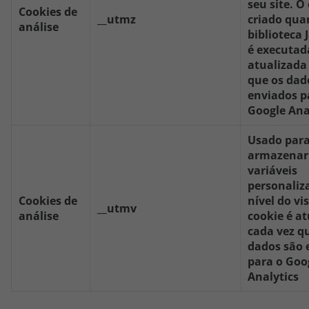
seu site. O
Cookies de
__utmz
criado qua
análise
biblioteca 
é executad
atualizada
que os dad
enviados p
Google Ana
Usado par
armazenar
variáveis
personaliz
Cookies de
nível do vi
__utmv
análise
cookie é a
cada vez q
dados são 
para o Goo
Analytics