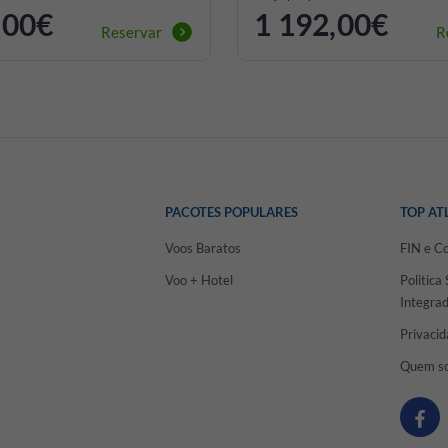
,00€
1 192,00€
Reservar
R
PACOTES POPULARES
TOP AT
Voos Baratos
FIN e C
Voo + Hotel
Politica
Integra
Privaci
Quem s