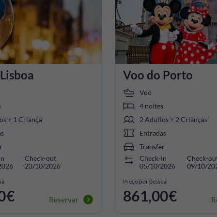
 Lisboa
Voo do Porto
Voo
s
4 noites
os + 1 Criança
2 Adultos + 2 Crianças
as
Entradas
r
Transfer
in
Check-out
Check-in
Check-ou
2026
23/10/2026
05/10/2026
09/10/20
oa
Preço por pessoa
0€
861,00€
Reservar
R