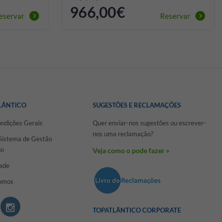
966,00€
eservar
Reservar
LÂNTICO
SUGESTÕES E RECLAMAÇÕES
ondições Gerais
Quer enviar-nos sugestões ou escrever-
nos uma reclamação?
 Sistema de Gestão
do
Veja como o pode fazer »
dade
omos
TOPATLÂNTICO CORPORATE