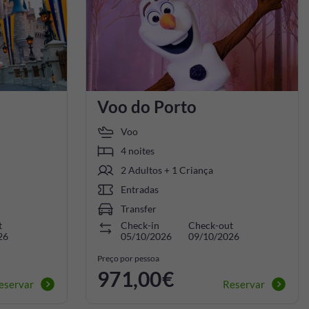
Voo do Porto
Voo
4 noites
2 Adultos + 1 Criança
Entradas
Transfer
t
Check-in
Check-out
26
05/10/2026
09/10/2026
Preço por pessoa
971,00€
eservar
Reservar