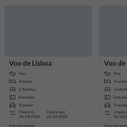
Voo de Lisboa
Voo de
Voo
Voo
4 noites
4 noite
2 Adultos
3 Adult
Entradas
Entrad
Transfer
Transfe
Check-in
Check-out
Check-
18/10/2026
22/10/2026
06/10/
Preço por pessoa
Preço por pess