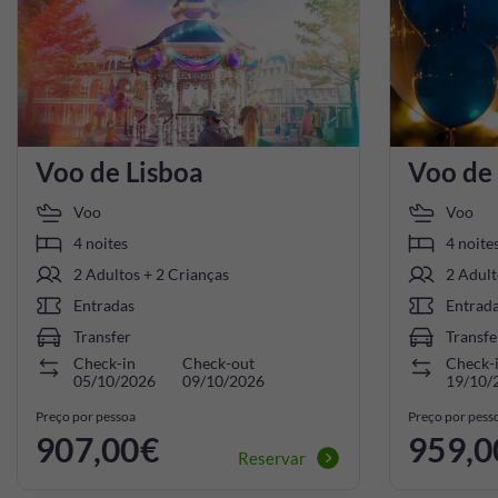
Voo de Lisboa
Voo de
Voo
Voo
4 noites
4 noite
2 Adultos + 2 Crianças
2 Adult
Entradas
Entrad
Transfer
Transfe
Check-in
Check-out
Check-
05/10/2026
09/10/2026
19/10/
Preço por pessoa
Preço por pess
907,00€
959,0
Reservar