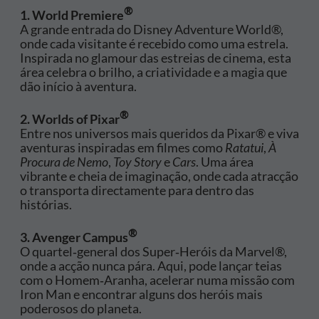
®
1. World Premiere
A grande entrada do Disney Adventure World®,
onde cada visitante é recebido como uma estrela.
Inspirada no glamour das estreias de cinema, esta
área celebra o brilho, a criatividade e a magia que
dão início à aventura.
®
2. Worlds of Pixar
Entre nos universos mais queridos da Pixar® e viva
aventuras inspiradas em filmes como
Ratatui
,
À
Procura de Nemo
,
Toy Story
e
Cars
. Uma área
vibrante e cheia de imaginação, onde cada atracção
o transporta directamente para dentro das
histórias.
®
3. Avenger Campus
O quartel‑general dos Super‑Heróis da Marvel®,
onde a acção nunca pára. Aqui, pode lançar teias
com o Homem‑Aranha, acelerar numa missão com
Iron Man e encontrar alguns dos heróis mais
poderosos do planeta.