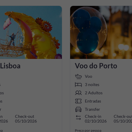
 Lisboa
Voo do Porto
Voo
s
3 noites
os
2 Adultos
as
Entradas
r
Transfer
in
Check-out
Check-in
Check-ou
2026
05/10/2026
02/10/2026
05/10/20
oa
Preço por pessoa