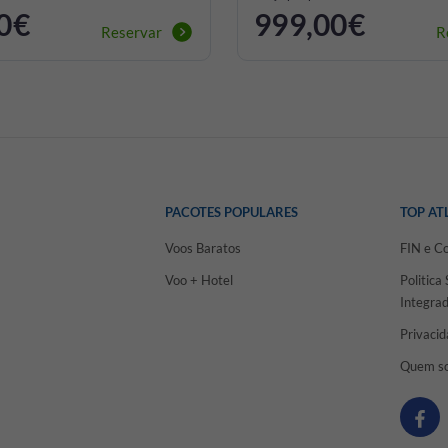
0€
999,00€
Reservar
R
PACOTES POPULARES
TOP AT
Voos Baratos
FIN e C
Voo + Hotel
Politica
Integra
Privaci
Quem s