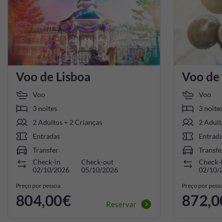
Voo de Lisboa
Voo de
Voo
Voo
3 noites
3 noite
2 Adultos + 2 Crianças
2 Adult
Entradas
Entrad
Transfer
Transfe
Check-in
Check-out
Check-
02/10/2026
05/10/2026
02/10/
Preço por pessoa
Preço por pess
804,00€
872,0
Reservar