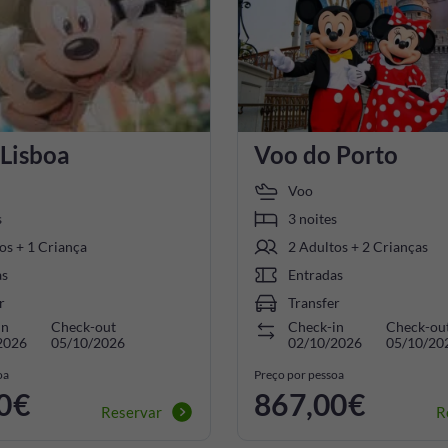
 Lisboa
Voo do Porto
Voo
s
3 noites
os + 1 Criança
2 Adultos + 2 Crianças
as
Entradas
r
Transfer
in
Check-out
Check-in
Check-ou
2026
05/10/2026
02/10/2026
05/10/20
oa
Preço por pessoa
0€
867,00€
Reservar
R