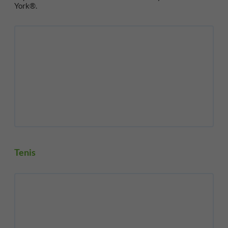
York®.
Tenis