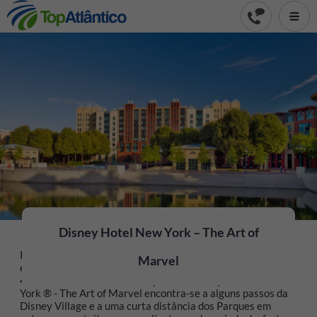
Disney Hotel New York – The Art of
Relaxe entre imensuráveis arranha-céus, quartos
Marvel
espaçosos e a nossa piscina, esperam por si neste Hotel de
4 estrelas de estilo nova-iorquino. O Disney’s Hotel New
York ® - The Art of Marvel encontra-se a alguns passos da
Disney Village e a uma curta distância dos Parques em