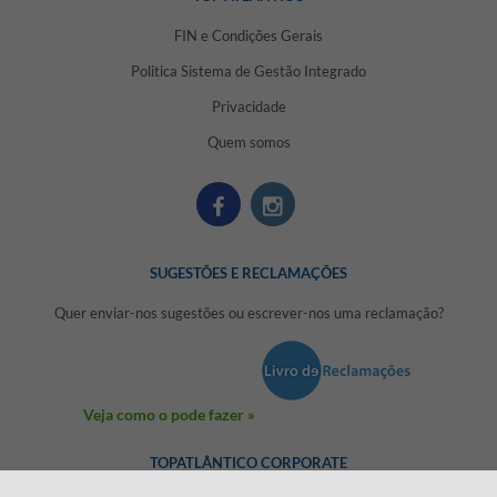
FIN e Condições Gerais
Politica Sistema de Gestão Integrado
Privacidade
Quem somos
SUGESTÕES E RECLAMAÇÕES
Quer enviar-nos sugestões ou escrever-nos uma reclamação?
Veja como o pode fazer »
TOPATLÂNTICO CORPORATE