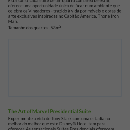
Esta sofisticada suite de um quarto com área de estar,
oferece uma oportunidade única de ficar num ambiente que
celebra os Vingadores - trazido à vida por móveis e obras de
arte exclusivas inspiradas no Capitão America, Thor e Iron
Man.
2
Tamanho dos quartos: 53m
The Art of Marvel Presidential Suite
Experimente a vida de Tony Stark com uma estadia no
melhor do melhor que este Disney® Hotel tem para
oferecer. As sensacionais Suites Presidenciais oferecem