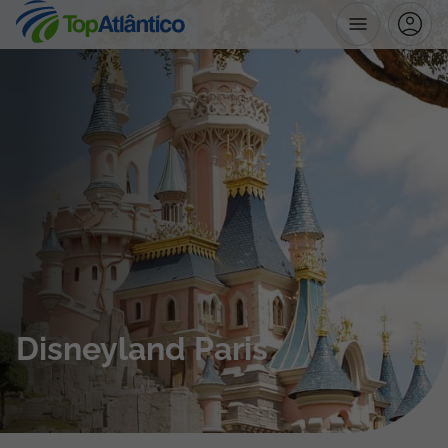
Destinos
Voos
Hotéis
Voos + Hotel
Pacotes de Férias
Disneyland Paris
Disneyland ® Paris
Escapadinhas