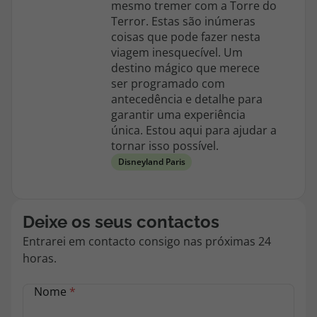
mesmo tremer com a Torre do
Agências
Terror. Estas são inúmeras
coisas que pode fazer nesta
viagem inesquecível. Um
destino mágico que merece
Contactos
ser programado com
Apoio ao cliente em Portugal
antecedência e detalhe para
garantir uma experiência
218 925 471
única. Estou aqui para ajudar a
Custo de uma chamada para a rede fixa nacional.
tornar isso possível.
Apoio ao cliente no Estrangeiro
Disneyland Paris
218 925 471
Custo de uma chamada para a rede fixa nacional.
Deixe os seus contactos
A sua agência de viagens Top Atlântico tem a preocupação de estar
sempre mais perto de si, para maior comodidade e total facilidade
Entrarei em contacto consigo nas próximas 24
na marcação das suas viagens, tem ainda ao seu dispor o nosso call
horas.
center a funcionar todos os dias úteis das 10:00 às 20:00 e Sábado
das 10:00 às 14:00.
Nome
*