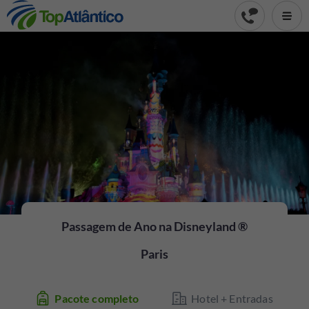
Passagem de Ano na Disneyland ®
Aproveite esta oportunidade e entre no novo ano da
Paris
forma mais mágica!
Pacote completo
Hotel + Entradas