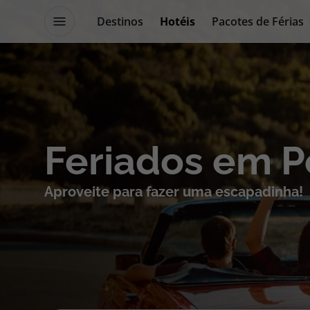
Destinos
Hotéis
Pacotes de Férias
Destinos
Escapadi
Feriados em P
Voos
Cruzeiros
Aproveite para fazer uma escapadinha!
Hotéis
Promoçõe
Voos + Hotel
Especialis