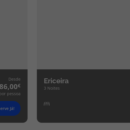
Desde
Ericeira
86,00
3 Noites
por pessoa
erve Já!