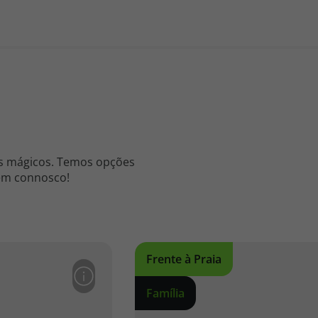
os mágicos. Temos opções
agem connosco!
Frente à Praia
Família