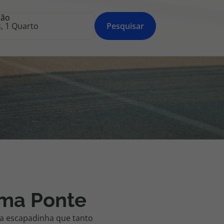
218 925 471
ção
Pesquisar
A sua agência de viagens Top Atlântico tem a preocupação de
estar sempre mais perto de si, para maior comodidade e total
facilidade na marcação das suas viagens, tem ainda ao seu
dispor o nosso call center a funcionar todos os dias úteis das
10:00 às 20:00 e Sábado das 10:00 às 14:00.
ima Ponte
la escapadinha que tanto