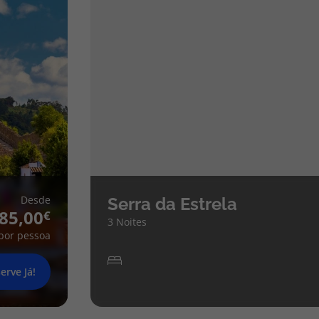
Desde
Serra da Estrela
85,00
3 Noites
por pessoa
erve Já!