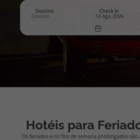
Feriados
Destino
Check In
Pacotes de Férias
Cheque V
|
Hotéis
Disneyland ® Paris
Blog TopV
Portugal
|
Top
Atlântico
Hotéis para Feriad
Os feriados e os fins de semana prolongados são 