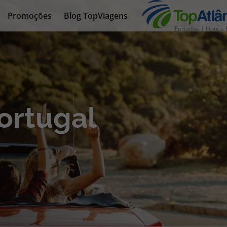
Promoções
Blog TopViagens
Feriados | Hotéis 
nhas
ortugal
s
tas