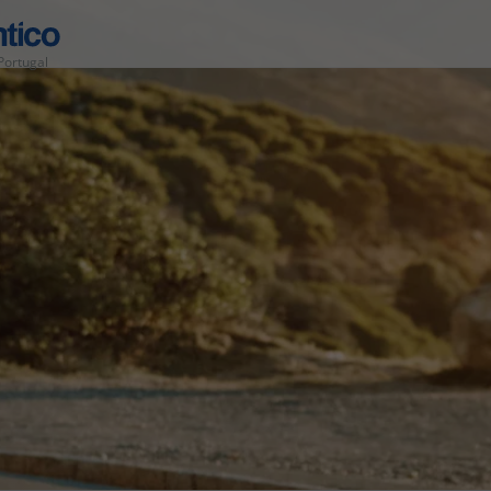
Portugal
Área de Cliente
Agências
Contactos
Apoio ao cliente em Portugal
218 925 471
Apoio ao cliente no Estrangeiro