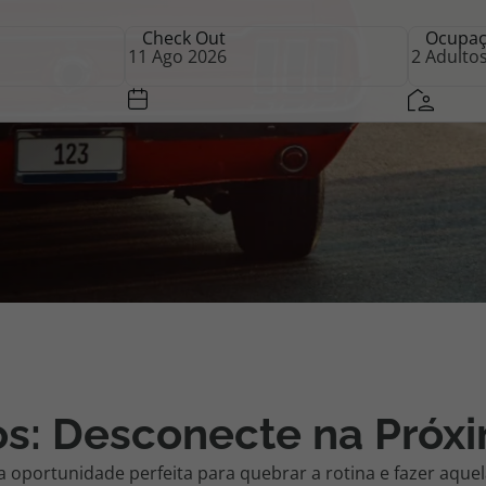
Check Out
Ocupa
iagem
iagens
os: Desconecte na Próx
a oportunidade perfeita para quebrar a rotina e fazer aque