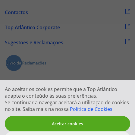
Contactos
Top Atlântico Corporate
Sugestões e Reclamações
Ao aceitar os cookies permite que a Top Atlântico
adapte o conteúdo às suas preferências.
Se continuar a navegar aceitará a utilização de cookies
2026 © Todos os direitos reservados:
Top Atlântico, Viagens e Turismo
no site. Saiba mais na nossa
Política de Cookies
.
S.A. – RNAVT 1833
Aceitar cookies