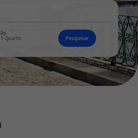
218 925 471
A sua agência de viagens Top Atlântico tem a preocupação de
estar sempre mais perto de si, para maior comodidade e total
facilidade na marcação das suas viagens, tem ainda ao seu
ção
dispor o nosso call center a funcionar todos os dias úteis das
Pesquisar
10:00 às 20:00 e Sábado das 10:00 às 14:00.
a