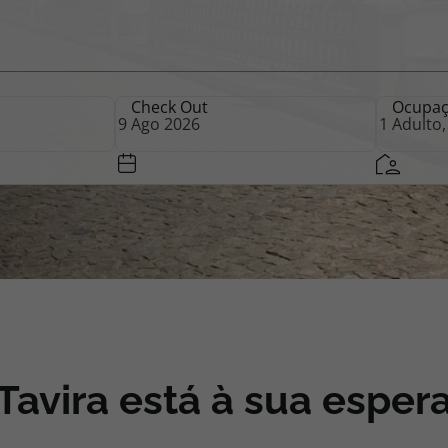
iagem
Check Out
Ocupa
iagens
Tavira está à sua esper