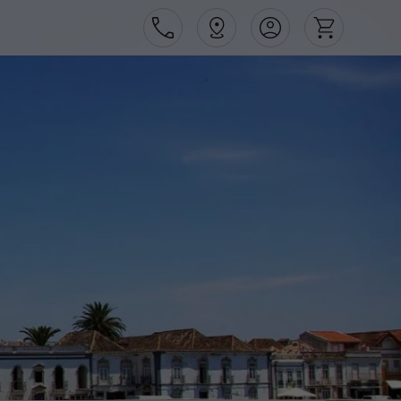
Área de Cliente
Agências
Contactos
Apoio ao cliente em Portugal
218 925 471
Apoio ao cliente no Estrangeiro