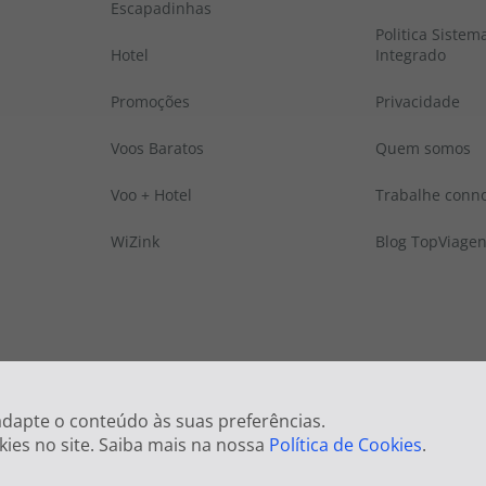
Escapadinhas
Politica Sistem
Hotel
Integrado
Promoções
Privacidade
Voos Baratos
Quem somos
Voo + Hotel
Trabalhe conn
WiZink
Blog TopViage
 © Todos os direitos reservados:
Top Atlântico, Viagens e Turismo S.A. – RNAVT
 adapte o conteúdo às suas preferências.
kies no site. Saiba mais na nossa
Política de Cookies
.