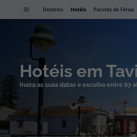
Destinos
Hotéis
Pacotes de Férias
Promoções
Blog TopViagens
Destinos
Escapadi
Hotéis em Tav
Voos
Cruzeiros
Insira as suas datas e escolha entre 67 
Hotéis
Promoçõe
Voos + Hotel
Especialis