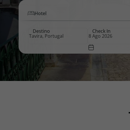
Hotel
Pacotes de Férias
Cheque V
Destino
Check In
Disneyland ® Paris
Blog TopV