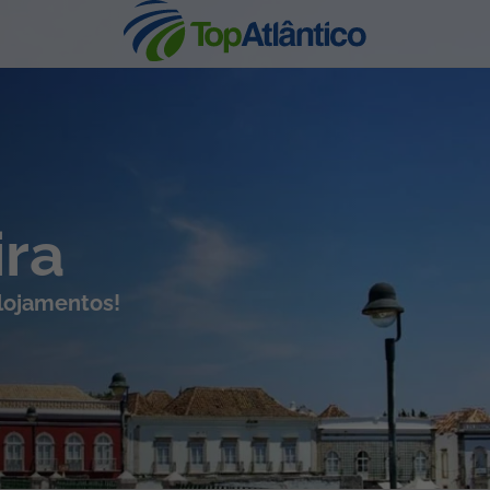
nhas
ira
alojamentos!
s
tas