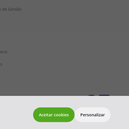
a de Gestão
osco
ns
 1833
topatlantico@topatlantico.com
Aceitar cookies
Personalizar