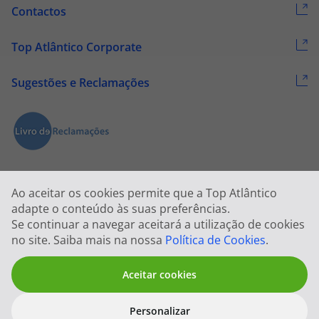
Contactos
Top Atlântico Corporate
Sugestões e Reclamações
Ao aceitar os cookies permite que a Top Atlântico
adapte o conteúdo às suas preferências.
Se continuar a navegar aceitará a utilização de cookies
2026 © Todos os direitos reservados:
Top Atlântico, Viagens e Turismo
no site. Saiba mais na nossa
Política de Cookies
.
S.A. – RNAVT 1833
Aceitar cookies
Personalizar