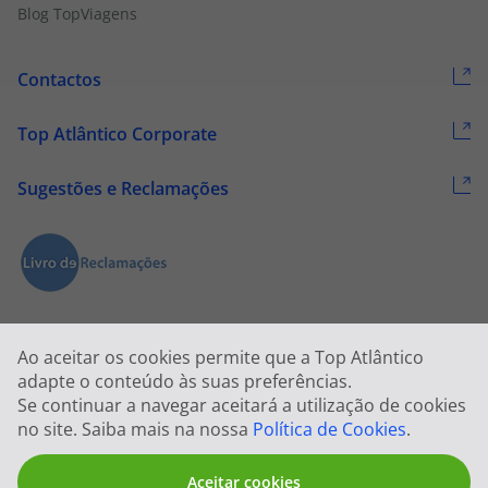
Blog TopViagens
Contactos
Top Atlântico Corporate
Sugestões e Reclamações
Ao aceitar os cookies permite que a Top Atlântico
adapte o conteúdo às suas preferências.
Se continuar a navegar aceitará a utilização de cookies
2026 © Todos os direitos reservados:
Top Atlântico, Viagens e Turismo
no site. Saiba mais na nossa
Política de Cookies
.
S.A. – RNAVT 1833
Aceitar cookies