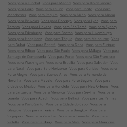
Voos para o Funchal
Voos para Madrid
Voos para Rio de Janeiro
Voos para Cairo
Voos para Tallinn
Voos para Recife
Voos para
Manchester
Voos para Pequim
Voos para Milão
Voos para Miami
Voos para Bruxelas
Voos para Florença
Voos para Lyon
Voos para
Toronto
Voos para Havana
Voos para São Tomé
Voos para Sydney
Voos para Edimburgo
Voos para Boston
Voos para Luxemburgo
Voos para Hong Kong
Voos para Tóquio
Voos para Melbourne
Voos
para Dubai
Voos para Bogotá
Voos para Doha
Voos para Zurique
Voos para Bilbao
Voos para São Paulo
Voos para Málaga
Voos para
Santiago de Compostela
Voos para Porto
Voos para São Francisco
Voos para Washington
Voos para Brasília
Voos para Salvador
Voos
para Natal
Voos para Belo Horizonte
Voos para Curitiba
Voos para
Porto Alegre
Voos para Buenos Aires
Voos para Fernando de
Noronha
Voos para Maceio
Voos para Porto Seguro
Voos para
Cidade do México
Voos para Honolulu
Voos para New Orleans
Voos
para Lanzarote
Voos para Menorca
Voos para Sevilha
Voos para
Luanda
Voos para Agadir
Voos para Belfast
Voos para Las Palmas
Voos para Porto Santo
Voos para Cidade do Cabo
Voos para
Glasgow
Voos para a Tunísia
Voos para Bangkok
Voos para
Singapura
Voos para Zanzibar
Voos para Tenerife
Voos para
Valletta
Voos para Salzburg
Voos para Male
Voos para Maurícias