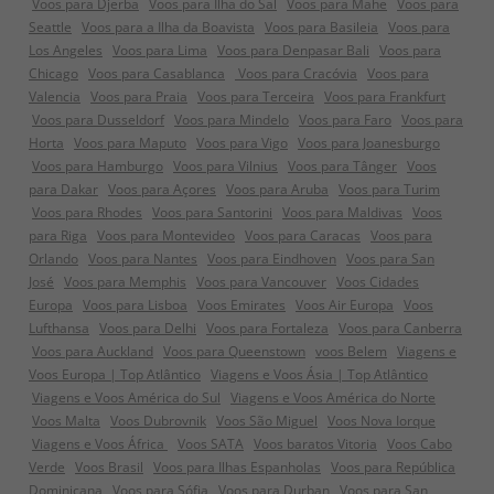
Voos para Djerba
Voos para Ilha do Sal
Voos para Mahe
Voos para
Seattle
Voos para a Ilha da Boavista
Voos para Basileia
Voos para
Los Angeles
Voos para Lima
Voos para Denpasar Bali
Voos para
Chicago
Voos para Casablanca
Voos para Cracóvia
Voos para
Valencia
Voos para Praia
Voos para Terceira
Voos para Frankfurt
Voos para Dusseldorf
Voos para Mindelo
Voos para Faro
Voos para
Horta
Voos para Maputo
Voos para Vigo
Voos para Joanesburgo
Voos para Hamburgo
Voos para Vilnius
Voos para Tânger
Voos
para Dakar
Voos para Açores
Voos para Aruba
Voos para Turim
Voos para Rhodes
Voos para Santorini
Voos para Maldivas
Voos
para Riga
Voos para Montevideo
Voos para Caracas
Voos para
Orlando
Voos para Nantes
Voos para Eindhoven
Voos para San
José
Voos para Memphis
Voos para Vancouver
Voos Cidades
Europa
Voos para Lisboa
Voos Emirates
Voos Air Europa
Voos
Lufthansa
Voos para Delhi
Voos para Fortaleza
Voos para Canberra
Voos para Auckland
Voos para Queenstown
voos Belem
Viagens e
Voos Europa | Top Atlântico
Viagens e Voos Ásia | Top Atlântico
Viagens e Voos América do Sul
Viagens e Voos América do Norte
Voos Malta
Voos Dubrovnik
Voos São Miguel
Voos Nova Iorque
Viagens e Voos África
Voos SATA
Voos baratos Vitoria
Voos Cabo
Verde
Voos Brasil
Voos para Ilhas Espanholas
Voos para República
Dominicana
Voos para Sófia
Voos para Durban
Voos para San