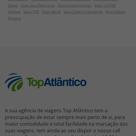
Diego
Voos para Marrocos
Voos United Airlines
Voos LATAM
Airlines
Voos TAP
Voos Iberia
Voos Safaris Selvagens
Voos Etihad
Airways
A sua agência de viagens Top Atlântico tem a
preocupação de estar sempre mais perto de si, para
maior comodidade e total facilidade na marcação das
suas viagens, tem ainda ao seu dispor o nosso call