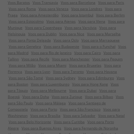
Voos Baratos
Voos Transavia
Voos para Barcelona
Voos para Paris
Voos para Roma
Voos para Veneza
Voos para Londres
Voos para
Praga
Voos para Amesterdão
Voos para Istambul
Voos para Berlim
Voos para Estocolmo
Voos para Atenas
Voos para Viena
Voos para
Munique
Voos para Copenhaga
Voos para Varsóvia
Voos para
Helsínquia
Voos para Dublin
Voos para Nice
Voos para Marselha
Voos para Ponta Delgada
Voos para Oslo
Voos para Marraquexe
Voos para Genebra
Voos para Budapeste
Voos para o Funchal
Voos
para Madrid
Voos para Rio de Janeiro
Voos para Cairo
Voos para
Tallinn
Voos para Recife
Voos para Manchester
Voos para Pequim
Voos para Milão
Voos para Miami
Voos para Bruxelas
Voos para
Florença
Voos para Lyon
Voos para Toronto
Voos para Havana
Voos para São Tomé
Voos para Sydney
Voos para Edimburgo
Voos
para Boston
Voos para Luxemburgo
Voos para Hong Kong
Voos
para Tóquio
Voos para Melbourne
Voos para Dubai
Voos para
Bogotá
Voos para Doha
Voos para Zurique
Voos para Bilbao
Voos
para São Paulo
Voos para Málaga
Voos para Santiago de
Compostela
Voos para Porto
Voos para São Francisco
Voos para
Washington
Voos para Brasília
Voos para Salvador
Voos para Natal
Voos para Belo Horizonte
Voos para Curitiba
Voos para Porto
Alegre
Voos para Buenos Aires
Voos para Fernando de Noronha