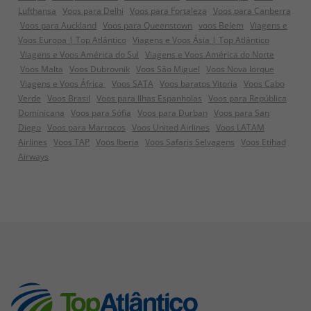
Lufthansa
Voos para Delhi
Voos para Fortaleza
Voos para Canberra
Voos para Auckland
Voos para Queenstown
voos Belem
Viagens e
Voos Europa | Top Atlântico
Viagens e Voos Ásia | Top Atlântico
Viagens e Voos América do Sul
Viagens e Voos América do Norte
Voos Malta
Voos Dubrovnik
Voos São Miguel
Voos Nova Iorque
Viagens e Voos África
Voos SATA
Voos baratos Vitoria
Voos Cabo
Verde
Voos Brasil
Voos para Ilhas Espanholas
Voos para República
Dominicana
Voos para Sófia
Voos para Durban
Voos para San
Diego
Voos para Marrocos
Voos United Airlines
Voos LATAM
Airlines
Voos TAP
Voos Iberia
Voos Safaris Selvagens
Voos Etihad
Airways