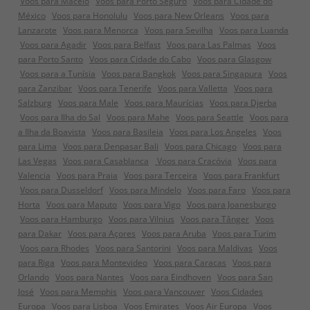
Voos para Maceio
Voos para Porto Seguro
Voos para Cidade do
México
Voos para Honolulu
Voos para New Orleans
Voos para
Lanzarote
Voos para Menorca
Voos para Sevilha
Voos para Luanda
Voos para Agadir
Voos para Belfast
Voos para Las Palmas
Voos
para Porto Santo
Voos para Cidade do Cabo
Voos para Glasgow
Voos para a Tunísia
Voos para Bangkok
Voos para Singapura
Voos
para Zanzibar
Voos para Tenerife
Voos para Valletta
Voos para
Salzburg
Voos para Male
Voos para Maurícias
Voos para Djerba
Voos para Ilha do Sal
Voos para Mahe
Voos para Seattle
Voos para
a Ilha da Boavista
Voos para Basileia
Voos para Los Angeles
Voos
para Lima
Voos para Denpasar Bali
Voos para Chicago
Voos para
Las Vegas
Voos para Casablanca
Voos para Cracóvia
Voos para
Valencia
Voos para Praia
Voos para Terceira
Voos para Frankfurt
Voos para Dusseldorf
Voos para Mindelo
Voos para Faro
Voos para
Horta
Voos para Maputo
Voos para Vigo
Voos para Joanesburgo
Voos para Hamburgo
Voos para Vilnius
Voos para Tânger
Voos
para Dakar
Voos para Açores
Voos para Aruba
Voos para Turim
Voos para Rhodes
Voos para Santorini
Voos para Maldivas
Voos
para Riga
Voos para Montevideo
Voos para Caracas
Voos para
Orlando
Voos para Nantes
Voos para Eindhoven
Voos para San
José
Voos para Memphis
Voos para Vancouver
Voos Cidades
Europa
Voos para Lisboa
Voos Emirates
Voos Air Europa
Voos