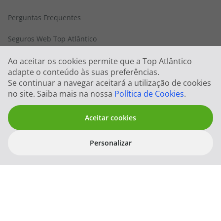
Perguntas Frequentes
Seguros Web Top Atlântico
Condições de Utilização
Ao aceitar os cookies permite que a Top Atlântico
adapte o conteúdo às suas preferências.
Cookies
Se continuar a navegar aceitará a utilização de cookies
no site. Saiba mais na nossa
Política de Cookies
.
FIN e Condições Gerais
Aceitar cookies
Politica Sistema de Gestão Integrado
Personalizar
Privacidade
Quem somos
Trabalhe connosco
Blog TopViagens