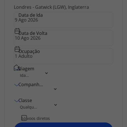
Agências
Londres - Gatwick (LGW), Inglaterra
Data de Ida
Contactos
Data de Volta
Apoio ao cliente em Portugal
218 925 471
Ocupação
Custo de uma chamada para a rede fixa nacional.
Apoio ao cliente no Estrangeiro
Viagem
218 925 471
Custo de uma chamada para a rede fixa nacional.
Companhia Aérea
A sua agência de viagens Top Atlântico tem a preocupação de estar
sempre mais perto de si, para maior comodidade e total facilidade
na marcação das suas viagens, tem ainda ao seu dispor o nosso call
Classe
center a funcionar todos os dias úteis das 10:00 às 20:00 e Sábado
das 10:00 às 14:00.
Só voos diretos