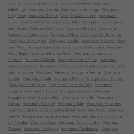
Havana
Voos para São Tomé
Voos para Sydney
Voos para
Edimburgo
Voos para Boston
Voos para Luxemburgo
Voos para
Hong Kong
Voos para Tóquio
Voos para Melbourne
Voos para
Dubai
Voos para Bogotá
Voos para Doha
Voos para Zurique
Voos
para Bilbao
Voos para São Paulo
Voos para Málaga
Voos para
Santiago de Compostela
Voos para Porto
Voos para São Francisco
Voos para Washington
Voos para Brasília
Voos para Salvador
Voos
para Natal
Voos para Belo Horizonte
Voos para Curitiba
Voos para
Porto Alegre
Voos para Buenos Aires
Voos para Fernando de
Noronha
Voos para Maceio
Voos para Porto Seguro
Voos para
Cidade do México
Voos para Honolulu
Voos para New Orleans
Voos
para Lanzarote
Voos para Menorca
Voos para Sevilha
Voos para
Luanda
Voos para Agadir
Voos para Belfast
Voos para Las Palmas
Voos para Porto Santo
Voos para Cidade do Cabo
Voos para
Glasgow
Voos para a Tunísia
Voos para Bangkok
Voos para
Singapura
Voos para Zanzibar
Voos para Tenerife
Voos para
Valletta
Voos para Salzburg
Voos para Male
Voos para Maurícias
Voos para Djerba
Voos para Ilha do Sal
Voos para Mahe
Voos para
Seattle
Voos para a Ilha da Boavista
Voos para Basileia
Voos para
Los Angeles
Voos para Lima
Voos para Denpasar Bali
Voos para
Chicago
Voos para Las Vegas
Voos para Casablanca
Voos para