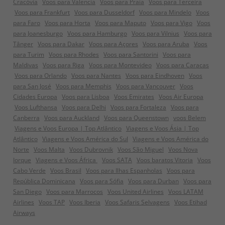
Cracóvia
Voos para Valencia
Voos para Praia
Voos para Terceira
Voos para Frankfurt
Voos para Dusseldorf
Voos para Mindelo
Voos
para Faro
Voos para Horta
Voos para Maputo
Voos para Vigo
Voos
para Joanesburgo
Voos para Hamburgo
Voos para Vilnius
Voos para
Tânger
Voos para Dakar
Voos para Açores
Voos para Aruba
Voos
para Turim
Voos para Rhodes
Voos para Santorini
Voos para
Maldivas
Voos para Riga
Voos para Montevideo
Voos para Caracas
Voos para Orlando
Voos para Nantes
Voos para Eindhoven
Voos
para San José
Voos para Memphis
Voos para Vancouver
Voos
Cidades Europa
Voos para Lisboa
Voos Emirates
Voos Air Europa
Voos Lufthansa
Voos para Delhi
Voos para Fortaleza
Voos para
Canberra
Voos para Auckland
Voos para Queenstown
voos Belem
Viagens e Voos Europa | Top Atlântico
Viagens e Voos Ásia | Top
Atlântico
Viagens e Voos América do Sul
Viagens e Voos América do
Norte
Voos Malta
Voos Dubrovnik
Voos São Miguel
Voos Nova
Iorque
Viagens e Voos África
Voos SATA
Voos baratos Vitoria
Voos
Cabo Verde
Voos Brasil
Voos para Ilhas Espanholas
Voos para
República Dominicana
Voos para Sófia
Voos para Durban
Voos para
San Diego
Voos para Marrocos
Voos United Airlines
Voos LATAM
Airlines
Voos TAP
Voos Iberia
Voos Safaris Selvagens
Voos Etihad
Airways