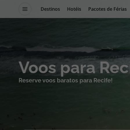
Destinos
Hotéis
Pacotes de Férias
Promoções
Blog TopViagens
Destinos
Escapadi
Voos para Rec
Voos
Cruzeiros
Reserve voos baratos para Recife!
Hotéis
Promoçõe
Voos + Hotel
Especialis