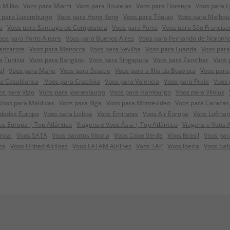
 Milão
Voos para Miami
Voos para Bruxelas
Voos para Florença
Voos para L
 para Luxemburgo
Voos para Hong Kong
Voos para Tóquio
Voos para Melbou
a
Voos para Santiago de Compostela
Voos para Porto
Voos para São Francisc
oos para Porto Alegre
Voos para Buenos Aires
Voos para Fernando de Noronh
anzarote
Voos para Menorca
Voos para Sevilha
Voos para Luanda
Voos para
a Tunísia
Voos para Bangkok
Voos para Singapura
Voos para Zanzibar
Voos 
al
Voos para Mahe
Voos para Seattle
Voos para a Ilha da Boavista
Voos para 
ra Casablanca
Voos para Cracóvia
Voos para Valencia
Voos para Praia
Voos 
os para Vigo
Voos para Joanesburgo
Voos para Hamburgo
Voos para Vilnius
Voos para Maldivas
Voos para Riga
Voos para Montevideo
Voos para Caracas
idades Europa
Voos para Lisboa
Voos Emirates
Voos Air Europa
Voos Luftha
s Europa | Top Atlântico
Viagens e Voos Ásia | Top Atlântico
Viagens e Voos 
frica
Voos SATA
Voos baratos Vitoria
Voos Cabo Verde
Voos Brasil
Voos par
os
Voos United Airlines
Voos LATAM Airlines
Voos TAP
Voos Iberia
Voos Saf