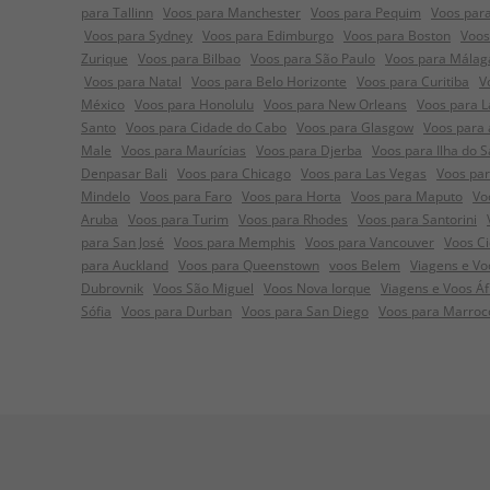
para Tallinn
Voos para Manchester
Voos para Pequim
Voos para
Voos para Sydney
Voos para Edimburgo
Voos para Boston
Voos
Zurique
Voos para Bilbao
Voos para São Paulo
Voos para Málag
Voos para Natal
Voos para Belo Horizonte
Voos para Curitiba
V
México
Voos para Honolulu
Voos para New Orleans
Voos para L
Santo
Voos para Cidade do Cabo
Voos para Glasgow
Voos para 
Male
Voos para Maurícias
Voos para Djerba
Voos para Ilha do S
Denpasar Bali
Voos para Chicago
Voos para Las Vegas
Voos pa
Mindelo
Voos para Faro
Voos para Horta
Voos para Maputo
Vo
Aruba
Voos para Turim
Voos para Rhodes
Voos para Santorini
para San José
Voos para Memphis
Voos para Vancouver
Voos C
para Auckland
Voos para Queenstown
voos Belem
Viagens e Voo
Dubrovnik
Voos São Miguel
Voos Nova Iorque
Viagens e Voos Á
Sófia
Voos para Durban
Voos para San Diego
Voos para Marroc