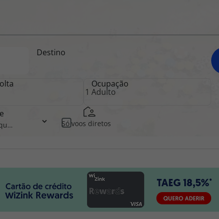
iagem
Destino
iagens
olta
Ocupação
e
Só voos diretos