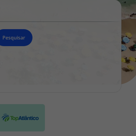
218 925 471
A sua agência de viagens Top Atlântico tem a preocupação de
estar sempre mais perto de si, para maior comodidade e total
facilidade na marcação das suas viagens, tem ainda ao seu
dispor o nosso call center a funcionar todos os dias úteis das
Pesquisar
10:00 às 20:00 e Sábado das 10:00 às 14:00.