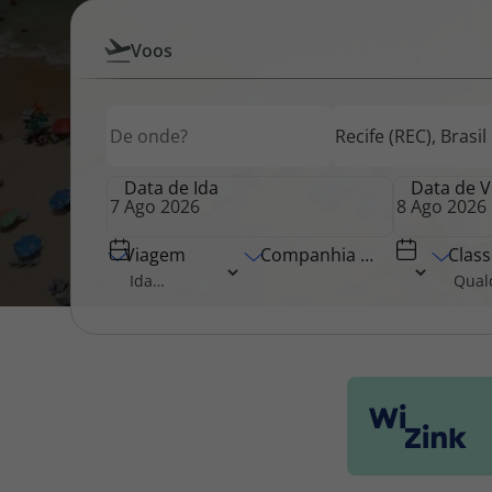
Pesquisar
Voos
Pacotes de Férias
Cheque V
por
Origem
Destino
Origem
Voos
Disneyland ® Paris
Blog TopV
Data de Ida
Data de V
Viagem
Companhia Aérea
Class