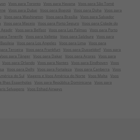
yon
Voos para Toronto
Voos para Havana
Voos para São Tomé
rne
Voos para Dubai
Voos para Bogotá
Voos para Doha
Voos para
o
Voos para Washington
Voos para Brasília
Voos para Salvador
a
Voos para Maceio
Voos para Porto Seguro
Voos para Cidade do
 Agadir
Voos para Belfast
Voos para Las Palmas
Voos para Porto
para Tenerife
Voos para Valletta
Voos para Salzburg
Voos para
Basileia
Voos para Los Angeles
Voos para Lima
Voos para
para Terceira
Voos para Frankfurt
Voos para Dusseldorf
Voos para
Voos para Tânger
Voos para Dakar
Voos para Açores
Voos para
Voos para Orlando
Voos para Nantes
Voos para Eindhoven
Voos
nsa
Voos para Delhi
Voos para Fortaleza
Voos para Canberra
Voos
América do Sul
Viagens e Voos América do Norte
Voos Malta
Voos
a Ilhas Espanholas
Voos para República Dominicana
Voos para
aris Selvagens
Voos Etihad Airways