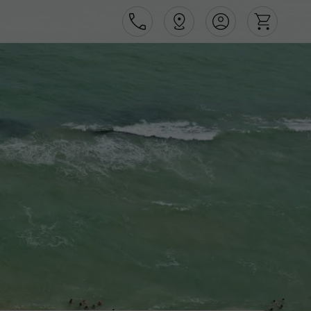
Área de Cliente
Agências
Contactos
Apoio ao cliente em Portugal
218 925 471
Apoio ao cliente no Estrangeiro