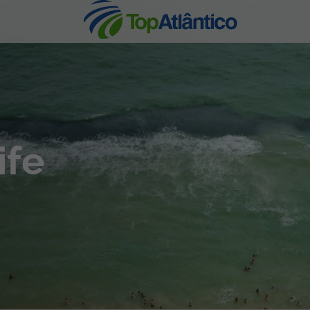
nhas
ife
s
tas