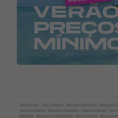
Voos Baratos
Voos Transavia
Voos para Barcelona
Voos para Pa
Voos para Berlim
Voos para Estocolmo
Voos para Atenas
Voos 
Marselha
Voos para Ponta Delgada
Voos para Oslo
Voos para 