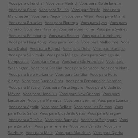
Voos para o Funchal
Voos para Madrid
Voos para Rio de Janeiro
Voos para Cairo
Voos para Tallinn
Voos para Recife
Voos para
Manchester
Voos para Pequim
Voos para Milão
Voos para Miami
Voos para Bruxelas
Voos para Florença
Voos para Lyon
Voos para
Toronto
Voos para Havana
Voos para São Tomé
Voos para Sydney
Voos para Edimburgo
Voos para Boston
Voos para Luxemburgo
Voos para Hong Kong
Voos para Tóquio
Voos para Melbourne
Voos
para Dubai
Voos para Bogotá
Voos para Doha
Voos para Zurique
Voos para São Paulo
Voos para Málaga
Voos para Santiago de
Compostela
Voos para Porto
Voos para São Francisco
Voos para
Washington
Voos para Brasília
Voos para Salvador
Voos para Natal
Voos para Belo Horizonte
Voos para Curitiba
Voos para Porto
Alegre
Voos para Buenos Aires
Voos para Fernando de Noronha
Voos para Maceio
Voos para Porto Seguro
Voos para Cidade do
México
Voos para Honolulu
Voos para New Orleans
Voos para
Lanzarote
Voos para Menorca
Voos para Sevilha
Voos para Luanda
Voos para Agadir
Voos para Belfast
Voos para Las Palmas
Voos
para Porto Santo
Voos para Cidade do Cabo
Voos para Glasgow
Voos para a Tunísia
Voos para Bangkok
Voos para Singapura
Voos
para Zanzibar
Voos para Tenerife
Voos para Valletta
Voos para
Salzburg
Voos para Male
Voos para Maurícias
Voos para Djerba