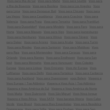
Voos para Ilha do Sal
Voos para Mahe
Voos para Seattle
Voos para
a Ilha da Boavista
Voos para Basileia
Voos para Los Angeles
Voos
para Lima
Voos para Denpasar Bali
Voos para Chicago
Voos para
Las Vegas
Voos para Casablanca
Voos para Cracóvia
Voos para
Valencia
Voos para Praia
Voos para Terceira
Voos para Frankfurt
Voos para Dusseldorf
Voos para Mindelo
Voos para Faro
Voos para
Horta
Voos para Maputo
Voos para Vigo
Voos para Joanesburgo
Voos para Hamburgo
Voos para Vilnius
Voos para Tânger
Voos
para Dakar
Voos para Açores
Voos para Aruba
Voos para Turim
Voos para Rhodes
Voos para Santorini
Voos para Maldivas
Voos
para Riga
Voos para Montevideo
Voos para Caracas
Voos para
Orlando
Voos para Nantes
Voos para Eindhoven
Voos para San
José
Voos para Memphis
Voos para Vancouver
Voos Cidades
Europa
Voos para Lisboa
Voos Emirates
Voos Air Europa
Voos
Lufthansa
Voos para Delhi
Voos para Fortaleza
Voos para Canberra
Voos para Auckland
Voos para Queenstown
voos Belem
Viagens e
Voos Europa | Top Atlântico
Viagens e Voos Ásia | Top Atlântico
Viagens e Voos América do Sul
Viagens e Voos América do Norte
Voos Malta
Voos Dubrovnik
Voos São Miguel
Voos Nova Iorque
Viagens e Voos África
Voos SATA
Voos baratos Vitoria
Voos Cabo
Verde
Voos Brasil
Voos para Ilhas Espanholas
Voos para República
Dominicana
Voos para Sófia
Voos para Durban
Voos para San