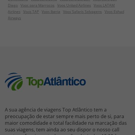
Diego
Voos para Marrocos
Voos United Airlines
Voos LATAM
Airlines
Voos TAP
Voos Iberia
Voos Safaris Selvagens
Voos Etihad
Airways
A sua agência de viagens Top Atlântico tem a
preocupação de estar sempre mais perto de si, para
maior comodidade e total facilidade na marcação das
suas viagens, tem ainda ao seu dispor o nosso call