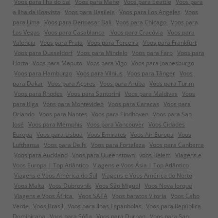
Voos para Ilha do Sal
Voos para Mahe
Voos para Seattle
Voos para
a Ilha da Boavista
Voos para Basileia
Voos para Los Angeles
Voos
para Lima
Voos para Denpasar Bali
Voos para Chicago
Voos para
Las Vegas
Voos para Casablanca
Voos para Cracóvia
Voos para
Valencia
Voos para Praia
Voos para Terceira
Voos para Frankfurt
Voos para Dusseldorf
Voos para Mindelo
Voos para Faro
Voos para
Horta
Voos para Maputo
Voos para Vigo
Voos para Joanesburgo
Voos para Hamburgo
Voos para Vilnius
Voos para Tânger
Voos
para Dakar
Voos para Açores
Voos para Aruba
Voos para Turim
Voos para Rhodes
Voos para Santorini
Voos para Maldivas
Voos
para Riga
Voos para Montevideo
Voos para Caracas
Voos para
Orlando
Voos para Nantes
Voos para Eindhoven
Voos para San
José
Voos para Memphis
Voos para Vancouver
Voos Cidades
Europa
Voos para Lisboa
Voos Emirates
Voos Air Europa
Voos
Lufthansa
Voos para Delhi
Voos para Fortaleza
Voos para Canberra
Voos para Auckland
Voos para Queenstown
voos Belem
Viagens e
Voos Europa | Top Atlântico
Viagens e Voos Ásia | Top Atlântico
Viagens e Voos América do Sul
Viagens e Voos América do Norte
Voos Malta
Voos Dubrovnik
Voos São Miguel
Voos Nova Iorque
Viagens e Voos África
Voos SATA
Voos baratos Vitoria
Voos Cabo
Verde
Voos Brasil
Voos para Ilhas Espanholas
Voos para República
Dominicana
Voos para Sófia
Voos para Durban
Voos para San