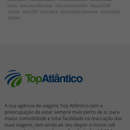
Diego
Voos para Marrocos
Voos United Airlines
Voos LATAM
Airlines
Voos TAP
Voos Iberia
Voos Safaris Selvagens
Voos Etihad
Airways
A sua agência de viagens Top Atlântico tem a
preocupação de estar sempre mais perto de si, para
maior comodidade e total facilidade na marcação das
suas viagens, tem ainda ao seu dispor o nosso call