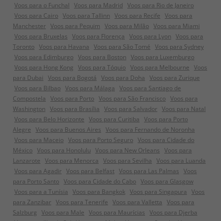
Voos para o Funchal
Voos para Madrid
Voos para Rio de Janeiro
Voos para Cairo
Voos para Tallinn
Voos para Recife
Voos para
Manchester
Voos para Pequim
Voos para Milão
Voos para Miami
Voos para Bruxelas
Voos para Florença
Voos para Lyon
Voos para
Toronto
Voos para Havana
Voos para São Tomé
Voos para Sydney
Voos para Edimburgo
Voos para Boston
Voos para Luxemburgo
Voos para Hong Kong
Voos para Tóquio
Voos para Melbourne
Voos
para Dubai
Voos para Bogotá
Voos para Doha
Voos para Zurique
Voos para Bilbao
Voos para Málaga
Voos para Santiago de
Compostela
Voos para Porto
Voos para São Francisco
Voos para
Washington
Voos para Brasília
Voos para Salvador
Voos para Natal
Voos para Belo Horizonte
Voos para Curitiba
Voos para Porto
Alegre
Voos para Buenos Aires
Voos para Fernando de Noronha
Voos para Maceio
Voos para Porto Seguro
Voos para Cidade do
México
Voos para Honolulu
Voos para New Orleans
Voos para
Lanzarote
Voos para Menorca
Voos para Sevilha
Voos para Luanda
Voos para Agadir
Voos para Belfast
Voos para Las Palmas
Voos
para Porto Santo
Voos para Cidade do Cabo
Voos para Glasgow
Voos para a Tunísia
Voos para Bangkok
Voos para Singapura
Voos
para Zanzibar
Voos para Tenerife
Voos para Valletta
Voos para
Salzburg
Voos para Male
Voos para Maurícias
Voos para Djerba