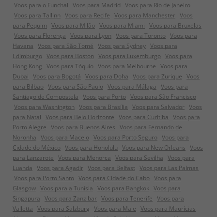
Voos para o Funchal
Voos para Madrid
Voos para Rio de Janeiro
Voos para Tallinn
Voos para Recife
Voos para Manchester
Voos
para Pequim
Voos para Milão
Voos para Miami
Voos para Bruxelas
Voos para Florença
Voos para Lyon
Voos para Toronto
Voos para
Havana
Voos para São Tomé
Voos para Sydney
Voos para
Edimburgo
Voos para Boston
Voos para Luxemburgo
Voos para
Hong Kong
Voos para Tóquio
Voos para Melbourne
Voos para
Dubai
Voos para Bogotá
Voos para Doha
Voos para Zurique
Voos
para Bilbao
Voos para São Paulo
Voos para Málaga
Voos para
Santiago de Compostela
Voos para Porto
Voos para São Francisco
Voos para Washington
Voos para Brasília
Voos para Salvador
Voos
para Natal
Voos para Belo Horizonte
Voos para Curitiba
Voos para
Porto Alegre
Voos para Buenos Aires
Voos para Fernando de
Noronha
Voos para Maceio
Voos para Porto Seguro
Voos para
Cidade do México
Voos para Honolulu
Voos para New Orleans
Voos
para Lanzarote
Voos para Menorca
Voos para Sevilha
Voos para
Luanda
Voos para Agadir
Voos para Belfast
Voos para Las Palmas
Voos para Porto Santo
Voos para Cidade do Cabo
Voos para
Glasgow
Voos para a Tunísia
Voos para Bangkok
Voos para
Singapura
Voos para Zanzibar
Voos para Tenerife
Voos para
Valletta
Voos para Salzburg
Voos para Male
Voos para Maurícias