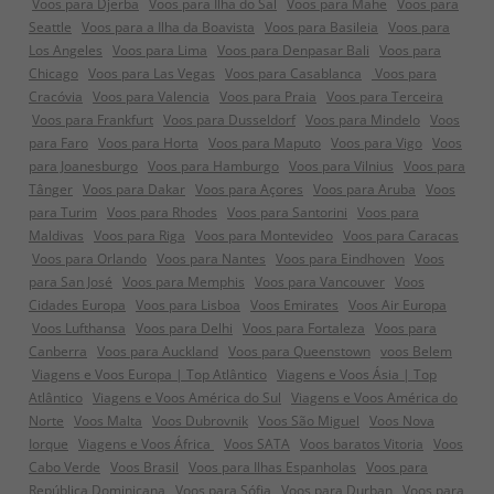
Voos para Djerba
Voos para Ilha do Sal
Voos para Mahe
Voos para
Seattle
Voos para a Ilha da Boavista
Voos para Basileia
Voos para
Los Angeles
Voos para Lima
Voos para Denpasar Bali
Voos para
Chicago
Voos para Las Vegas
Voos para Casablanca
Voos para
Cracóvia
Voos para Valencia
Voos para Praia
Voos para Terceira
Voos para Frankfurt
Voos para Dusseldorf
Voos para Mindelo
Voos
para Faro
Voos para Horta
Voos para Maputo
Voos para Vigo
Voos
para Joanesburgo
Voos para Hamburgo
Voos para Vilnius
Voos para
Tânger
Voos para Dakar
Voos para Açores
Voos para Aruba
Voos
para Turim
Voos para Rhodes
Voos para Santorini
Voos para
Maldivas
Voos para Riga
Voos para Montevideo
Voos para Caracas
Voos para Orlando
Voos para Nantes
Voos para Eindhoven
Voos
para San José
Voos para Memphis
Voos para Vancouver
Voos
Cidades Europa
Voos para Lisboa
Voos Emirates
Voos Air Europa
Voos Lufthansa
Voos para Delhi
Voos para Fortaleza
Voos para
Canberra
Voos para Auckland
Voos para Queenstown
voos Belem
Viagens e Voos Europa | Top Atlântico
Viagens e Voos Ásia | Top
Atlântico
Viagens e Voos América do Sul
Viagens e Voos América do
Norte
Voos Malta
Voos Dubrovnik
Voos São Miguel
Voos Nova
Iorque
Viagens e Voos África
Voos SATA
Voos baratos Vitoria
Voos
Cabo Verde
Voos Brasil
Voos para Ilhas Espanholas
Voos para
República Dominicana
Voos para Sófia
Voos para Durban
Voos para