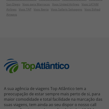
San Diego
Voos para Marrocos
Voos United Airlines
Voos LATAM
Airlines
Voos TAP
Voos Iberia
Voos Safaris Selvagens
Voos Etihad
Airways
A sua agência de viagens Top Atlântico tem a
preocupação de estar sempre mais perto de si, para
maior comodidade e total facilidade na marcação das
suas viagens, tem ainda ao seu dispor o nosso call