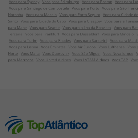
Voos para Sydney
Voos para Edimburgo
Voos para Boston
Voos para L
Voos para Santiago de Compostela
Voos para Porto
Voos para São Franc
Noronha
Voos para Maceio
Voos para Porto Seguro
Voos para Cidade d
Santo
Voos para Cidade do Cabo
Voos para Glasgow
Voos para a Tunísia
para Mahe
Voos para Seattle
Voos para a Ilha da Boavista
Voos para Bas
Terceira
Voos para Frankfurt
Voos para Dusseldorf
Voos para Mindelo
Voos para Turim
Voos para Rhodes
Voos para Santorini
Voos para Maldi
Voos para Lisboa
Voos Emirates
Voos Air Europa
Voos Lufthansa
Voos 
Norte
Voos Malta
Voos Dubrovnik
Voos São Miguel
Voos Nova Iorque
V
para Marrocos
Voos United Airlines
Voos LATAM Airlines
Voos TAP
Voos