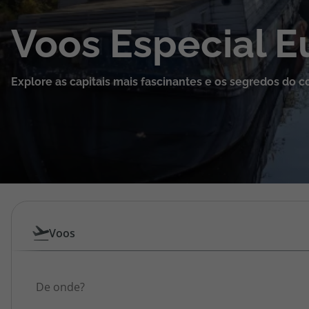
Cruzeiros
Voos Especial E
Promoções
Explore as capitais mais fascinantes e os segredos do 
Especialistas
Cheque Viagem
Rede de Lojas
Blog TopViagens
Pesquisar
Voos
por
Área de Cliente
Origem
Voos