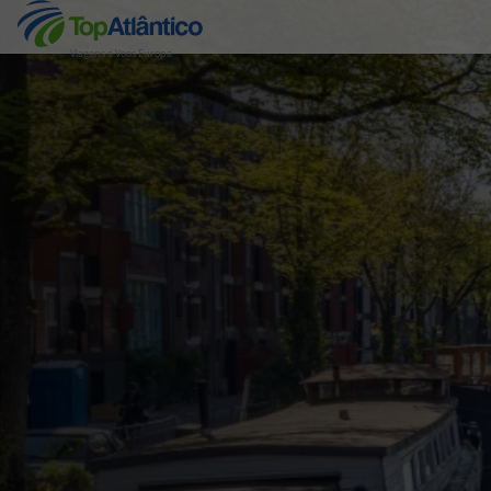
Viagens e Voos Europa
Destinos
Voos
Hotéis
Voos + Hotel
Pacotes de Férias
Disneyland ® Paris
Escapadinhas