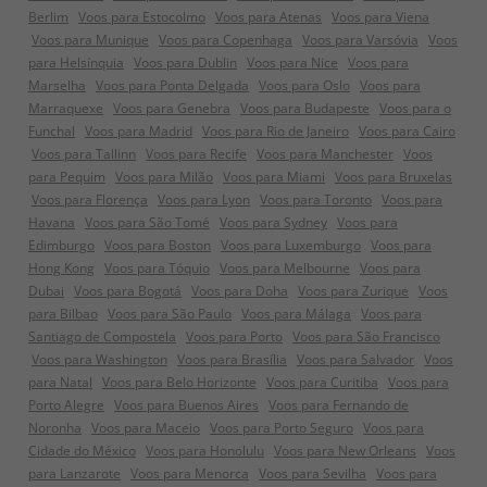
Berlim
Voos para Estocolmo
Voos para Atenas
Voos para Viena
Voos para Munique
Voos para Copenhaga
Voos para Varsóvia
Voos
para Helsínquia
Voos para Dublin
Voos para Nice
Voos para
Marselha
Voos para Ponta Delgada
Voos para Oslo
Voos para
Marraquexe
Voos para Genebra
Voos para Budapeste
Voos para o
Funchal
Voos para Madrid
Voos para Rio de Janeiro
Voos para Cairo
Voos para Tallinn
Voos para Recife
Voos para Manchester
Voos
para Pequim
Voos para Milão
Voos para Miami
Voos para Bruxelas
Voos para Florença
Voos para Lyon
Voos para Toronto
Voos para
Havana
Voos para São Tomé
Voos para Sydney
Voos para
Edimburgo
Voos para Boston
Voos para Luxemburgo
Voos para
Hong Kong
Voos para Tóquio
Voos para Melbourne
Voos para
Dubai
Voos para Bogotá
Voos para Doha
Voos para Zurique
Voos
para Bilbao
Voos para São Paulo
Voos para Málaga
Voos para
Santiago de Compostela
Voos para Porto
Voos para São Francisco
Voos para Washington
Voos para Brasília
Voos para Salvador
Voos
para Natal
Voos para Belo Horizonte
Voos para Curitiba
Voos para
Porto Alegre
Voos para Buenos Aires
Voos para Fernando de
Noronha
Voos para Maceio
Voos para Porto Seguro
Voos para
Cidade do México
Voos para Honolulu
Voos para New Orleans
Voos
para Lanzarote
Voos para Menorca
Voos para Sevilha
Voos para