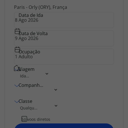
Agências
Paris - Orly (ORY), França
Data de Ida
Contactos
Data de Volta
Apoio ao cliente em Portugal
218 925 471
Ocupação
Custo de uma chamada para a rede fixa nacional.
Apoio ao cliente no Estrangeiro
Viagem
218 925 471
Custo de uma chamada para a rede fixa nacional.
Companhia Aérea
A sua agência de viagens Top Atlântico tem a preocupação de estar
sempre mais perto de si, para maior comodidade e total facilidade
na marcação das suas viagens, tem ainda ao seu dispor o nosso call
Classe
center a funcionar todos os dias úteis das 10:00 às 20:00 e Sábado
das 10:00 às 14:00.
Só voos diretos