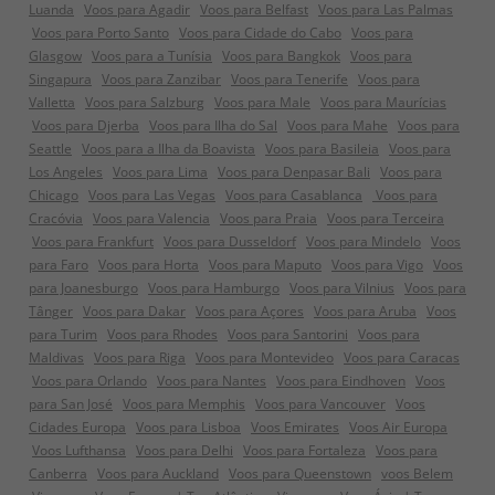
Luanda
Voos para Agadir
Voos para Belfast
Voos para Las Palmas
Voos para Porto Santo
Voos para Cidade do Cabo
Voos para
Glasgow
Voos para a Tunísia
Voos para Bangkok
Voos para
Singapura
Voos para Zanzibar
Voos para Tenerife
Voos para
Valletta
Voos para Salzburg
Voos para Male
Voos para Maurícias
Voos para Djerba
Voos para Ilha do Sal
Voos para Mahe
Voos para
Seattle
Voos para a Ilha da Boavista
Voos para Basileia
Voos para
Los Angeles
Voos para Lima
Voos para Denpasar Bali
Voos para
Chicago
Voos para Las Vegas
Voos para Casablanca
Voos para
Cracóvia
Voos para Valencia
Voos para Praia
Voos para Terceira
Voos para Frankfurt
Voos para Dusseldorf
Voos para Mindelo
Voos
para Faro
Voos para Horta
Voos para Maputo
Voos para Vigo
Voos
para Joanesburgo
Voos para Hamburgo
Voos para Vilnius
Voos para
Tânger
Voos para Dakar
Voos para Açores
Voos para Aruba
Voos
para Turim
Voos para Rhodes
Voos para Santorini
Voos para
Maldivas
Voos para Riga
Voos para Montevideo
Voos para Caracas
Voos para Orlando
Voos para Nantes
Voos para Eindhoven
Voos
para San José
Voos para Memphis
Voos para Vancouver
Voos
Cidades Europa
Voos para Lisboa
Voos Emirates
Voos Air Europa
Voos Lufthansa
Voos para Delhi
Voos para Fortaleza
Voos para
Canberra
Voos para Auckland
Voos para Queenstown
voos Belem