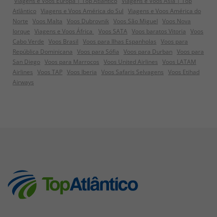
Viagens e Voos Europa | Top Atlântico
Viagens e Voos Ásia | Top
Atlântico
Viagens e Voos América do Sul
Viagens e Voos América do
Norte
Voos Malta
Voos Dubrovnik
Voos São Miguel
Voos Nova
Iorque
Viagens e Voos África
Voos SATA
Voos baratos Vitoria
Voos
Cabo Verde
Voos Brasil
Voos para Ilhas Espanholas
Voos para
República Dominicana
Voos para Sófia
Voos para Durban
Voos para
San Diego
Voos para Marrocos
Voos United Airlines
Voos LATAM
Airlines
Voos TAP
Voos Iberia
Voos Safaris Selvagens
Voos Etihad
Airways