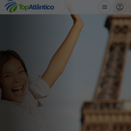
Destinos
Voos
Hotéis
Voos + Hotel
Pacotes de Férias
Disneyland ® Paris
Escapadinhas