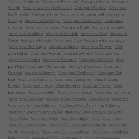
Voos para Djerba
Voos para Ilha do Sal
Voos para Mahe
Voos para
Seattle
Voos para a Ilha da Boavista
Voos para Basileia
Voos para
Los Angeles
Voos para Lima
Voos para Denpasar Bali
Voos para
Chicago
Voos para Las Vegas
Voos para Casablanca
Voos para
Cracóvia
Voos para Valencia
Voos para Praia
Voos para Terceira
Voos para Frankfurt
Voos para Mindelo
Voos para Faro
Voos para
Horta
Voos para Maputo
Voos para Vigo
Voos para Joanesburgo
Voos para Hamburgo
Voos para Vilnius
Voos para Tânger
Voos
para Dakar
Voos para Açores
Voos para Aruba
Voos para Turim
Voos para Rhodes
Voos para Santorini
Voos para Maldivas
Voos
para Riga
Voos para Montevideo
Voos para Caracas
Voos para
Orlando
Voos para Nantes
Voos para Eindhoven
Voos para San
José
Voos para Memphis
Voos para Vancouver
Voos Cidades
Europa
Voos para Lisboa
Voos Emirates
Voos Air Europa
Voos
Lufthansa
Voos para Delhi
Voos para Fortaleza
Voos para Canberra
Voos para Auckland
Voos para Queenstown
voos Belem
Viagens e
Voos Europa | Top Atlântico
Viagens e Voos Ásia | Top Atlântico
Viagens e Voos América do Sul
Viagens e Voos América do Norte
Voos Malta
Voos Dubrovnik
Voos São Miguel
Voos Nova Iorque
Viagens e Voos África
Voos SATA
Voos baratos Vitoria
Voos Cabo
Verde
Voos Brasil
Voos para Ilhas Espanholas
Voos para República
Dominicana
Voos para Sófia
Voos para Durban
Voos para San