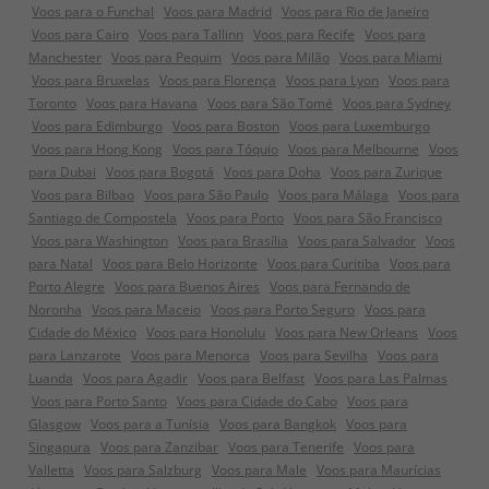
Voos para o Funchal
Voos para Madrid
Voos para Rio de Janeiro
Voos para Cairo
Voos para Tallinn
Voos para Recife
Voos para
Manchester
Voos para Pequim
Voos para Milão
Voos para Miami
Voos para Bruxelas
Voos para Florença
Voos para Lyon
Voos para
Toronto
Voos para Havana
Voos para São Tomé
Voos para Sydney
Voos para Edimburgo
Voos para Boston
Voos para Luxemburgo
Voos para Hong Kong
Voos para Tóquio
Voos para Melbourne
Voos
para Dubai
Voos para Bogotá
Voos para Doha
Voos para Zurique
Voos para Bilbao
Voos para São Paulo
Voos para Málaga
Voos para
Santiago de Compostela
Voos para Porto
Voos para São Francisco
Voos para Washington
Voos para Brasília
Voos para Salvador
Voos
para Natal
Voos para Belo Horizonte
Voos para Curitiba
Voos para
Porto Alegre
Voos para Buenos Aires
Voos para Fernando de
Noronha
Voos para Maceio
Voos para Porto Seguro
Voos para
Cidade do México
Voos para Honolulu
Voos para New Orleans
Voos
para Lanzarote
Voos para Menorca
Voos para Sevilha
Voos para
Luanda
Voos para Agadir
Voos para Belfast
Voos para Las Palmas
Voos para Porto Santo
Voos para Cidade do Cabo
Voos para
Glasgow
Voos para a Tunísia
Voos para Bangkok
Voos para
Singapura
Voos para Zanzibar
Voos para Tenerife
Voos para
Valletta
Voos para Salzburg
Voos para Male
Voos para Maurícias