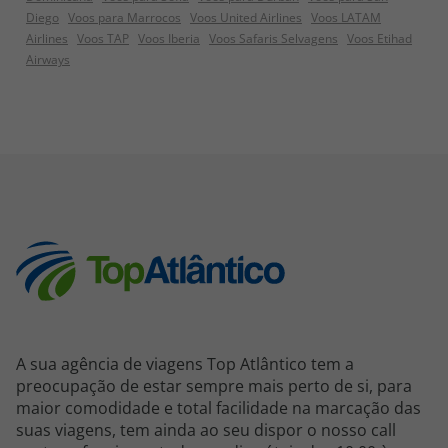
Diego
Voos para Marrocos
Voos United Airlines
Voos LATAM
Airlines
Voos TAP
Voos Iberia
Voos Safaris Selvagens
Voos Etihad
Airways
A sua agência de viagens Top Atlântico tem a
preocupação de estar sempre mais perto de si, para
maior comodidade e total facilidade na marcação das
suas viagens, tem ainda ao seu dispor o nosso call