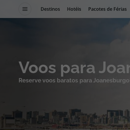
Destinos
Hotéis
Pacotes de Férias
Promoções
Blog TopViagens
Destinos
Escapadi
Voos para Jo
Voos
Cruzeiros
Reserve voos baratos para Joanesburgo
Hotéis
Promoçõe
Voos + Hotel
Especialis