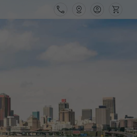
Área de Cliente
Agências
Contactos
Apoio ao cliente em Portugal
218 925 471
Apoio ao cliente no Estrangeiro