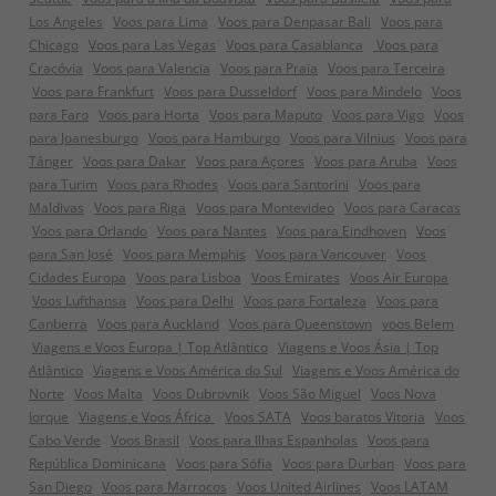
Los Angeles
Voos para Lima
Voos para Denpasar Bali
Voos para
Chicago
Voos para Las Vegas
Voos para Casablanca
Voos para
Cracóvia
Voos para Valencia
Voos para Praia
Voos para Terceira
Voos para Frankfurt
Voos para Dusseldorf
Voos para Mindelo
Voos
para Faro
Voos para Horta
Voos para Maputo
Voos para Vigo
Voos
para Joanesburgo
Voos para Hamburgo
Voos para Vilnius
Voos para
Tânger
Voos para Dakar
Voos para Açores
Voos para Aruba
Voos
para Turim
Voos para Rhodes
Voos para Santorini
Voos para
Maldivas
Voos para Riga
Voos para Montevideo
Voos para Caracas
Voos para Orlando
Voos para Nantes
Voos para Eindhoven
Voos
para San José
Voos para Memphis
Voos para Vancouver
Voos
Cidades Europa
Voos para Lisboa
Voos Emirates
Voos Air Europa
Voos Lufthansa
Voos para Delhi
Voos para Fortaleza
Voos para
Canberra
Voos para Auckland
Voos para Queenstown
voos Belem
Viagens e Voos Europa | Top Atlântico
Viagens e Voos Ásia | Top
Atlântico
Viagens e Voos América do Sul
Viagens e Voos América do
Norte
Voos Malta
Voos Dubrovnik
Voos São Miguel
Voos Nova
Iorque
Viagens e Voos África
Voos SATA
Voos baratos Vitoria
Voos
Cabo Verde
Voos Brasil
Voos para Ilhas Espanholas
Voos para
República Dominicana
Voos para Sófia
Voos para Durban
Voos para
San Diego
Voos para Marrocos
Voos United Airlines
Voos LATAM