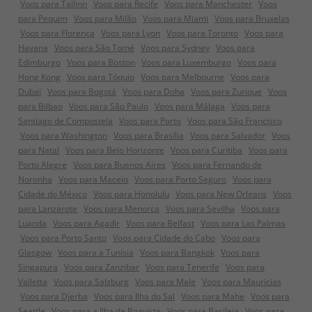
Voos para Tallinn
Voos para Recife
Voos para Manchester
Voos
para Pequim
Voos para Milão
Voos para Miami
Voos para Bruxelas
Voos para Florença
Voos para Lyon
Voos para Toronto
Voos para
Havana
Voos para São Tomé
Voos para Sydney
Voos para
Edimburgo
Voos para Boston
Voos para Luxemburgo
Voos para
Hong Kong
Voos para Tóquio
Voos para Melbourne
Voos para
Dubai
Voos para Bogotá
Voos para Doha
Voos para Zurique
Voos
para Bilbao
Voos para São Paulo
Voos para Málaga
Voos para
Santiago de Compostela
Voos para Porto
Voos para São Francisco
Voos para Washington
Voos para Brasília
Voos para Salvador
Voos
para Natal
Voos para Belo Horizonte
Voos para Curitiba
Voos para
Porto Alegre
Voos para Buenos Aires
Voos para Fernando de
Noronha
Voos para Maceio
Voos para Porto Seguro
Voos para
Cidade do México
Voos para Honolulu
Voos para New Orleans
Voos
para Lanzarote
Voos para Menorca
Voos para Sevilha
Voos para
Luanda
Voos para Agadir
Voos para Belfast
Voos para Las Palmas
Voos para Porto Santo
Voos para Cidade do Cabo
Voos para
Glasgow
Voos para a Tunísia
Voos para Bangkok
Voos para
Singapura
Voos para Zanzibar
Voos para Tenerife
Voos para
Valletta
Voos para Salzburg
Voos para Male
Voos para Maurícias
Voos para Djerba
Voos para Ilha do Sal
Voos para Mahe
Voos para
Seattle
Voos para a Ilha da Boavista
Voos para Basileia
Voos para