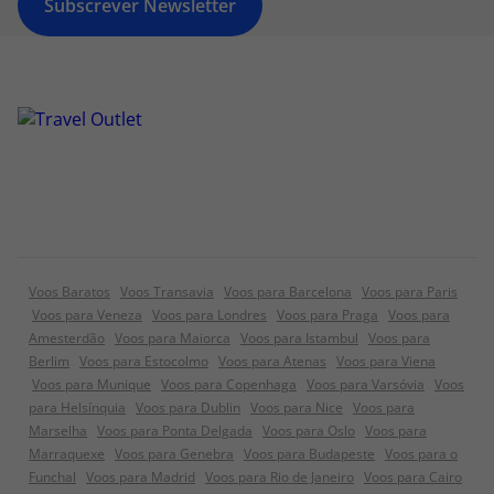
Subscrever Newsletter
Voos Baratos
Voos Transavia
Voos para Barcelona
Voos para Paris
Voos para Veneza
Voos para Londres
Voos para Praga
Voos para
Amesterdão
Voos para Maiorca
Voos para Istambul
Voos para
Berlim
Voos para Estocolmo
Voos para Atenas
Voos para Viena
Voos para Munique
Voos para Copenhaga
Voos para Varsóvia
Voos
para Helsínquia
Voos para Dublin
Voos para Nice
Voos para
Marselha
Voos para Ponta Delgada
Voos para Oslo
Voos para
Marraquexe
Voos para Genebra
Voos para Budapeste
Voos para o
Funchal
Voos para Madrid
Voos para Rio de Janeiro
Voos para Cairo