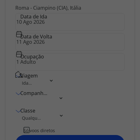
Agências
Roma - Ciampino (CIA), Itália
Data de Ida
Contactos
Data de Volta
Apoio ao cliente em Portugal
218 925 471
Ocupação
Custo de uma chamada para a rede fixa nacional.
Apoio ao cliente no Estrangeiro
Viagem
218 925 471
Custo de uma chamada para a rede fixa nacional.
Companhia Aérea
A sua agência de viagens Top Atlântico tem a preocupação de estar
sempre mais perto de si, para maior comodidade e total facilidade
na marcação das suas viagens, tem ainda ao seu dispor o nosso call
Classe
center a funcionar todos os dias úteis das 10:00 às 20:00 e Sábado
das 10:00 às 14:00.
Só voos diretos