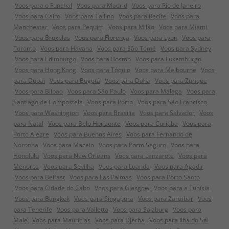
Voos para o Funchal
Voos para Madrid
Voos para Rio de Janeiro
Voos para Cairo
Voos para Tallinn
Voos para Recife
Voos para
Manchester
Voos para Pequim
Voos para Milão
Voos para Miami
Voos para Bruxelas
Voos para Florença
Voos para Lyon
Voos para
Toronto
Voos para Havana
Voos para São Tomé
Voos para Sydney
Voos para Edimburgo
Voos para Boston
Voos para Luxemburgo
Voos para Hong Kong
Voos para Tóquio
Voos para Melbourne
Voos
para Dubai
Voos para Bogotá
Voos para Doha
Voos para Zurique
Voos para Bilbao
Voos para São Paulo
Voos para Málaga
Voos para
Santiago de Compostela
Voos para Porto
Voos para São Francisco
Voos para Washington
Voos para Brasília
Voos para Salvador
Voos
para Natal
Voos para Belo Horizonte
Voos para Curitiba
Voos para
Porto Alegre
Voos para Buenos Aires
Voos para Fernando de
Noronha
Voos para Maceio
Voos para Porto Seguro
Voos para
Honolulu
Voos para New Orleans
Voos para Lanzarote
Voos para
Menorca
Voos para Sevilha
Voos para Luanda
Voos para Agadir
Voos para Belfast
Voos para Las Palmas
Voos para Porto Santo
Voos para Cidade do Cabo
Voos para Glasgow
Voos para a Tunísia
Voos para Bangkok
Voos para Singapura
Voos para Zanzibar
Voos
para Tenerife
Voos para Valletta
Voos para Salzburg
Voos para
Male
Voos para Maurícias
Voos para Djerba
Voos para Ilha do Sal