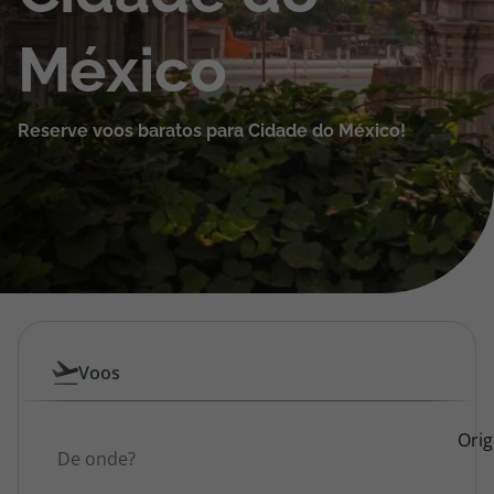
Cruzeiros
México
Promoções
Reserve voos baratos para Cidade do México!
Especialistas
Cheque Viagem
Rede de Lojas
Blog TopViagens
Pesquisar
Voos
por
Área de Cliente
Origem
Ori
Voos