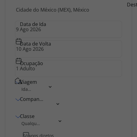
Destino
Des
Agências
Data de Ida
Contactos
Apoio ao cliente em Portugal
Data de Volta
218 925 471
Custo de uma chamada para a rede fixa nacional.
Ocupação
Apoio ao cliente no Estrangeiro
218 925 471
Viagem
Custo de uma chamada para a rede fixa nacional.
A sua agência de viagens Top Atlântico tem a preocupação de estar
Companhia Aérea
sempre mais perto de si, para maior comodidade e total facilidade
na marcação das suas viagens, tem ainda ao seu dispor o nosso call
center a funcionar todos os dias úteis das 10:00 às 20:00 e Sábado
Classe
das 10:00 às 14:00.
Só voos diretos