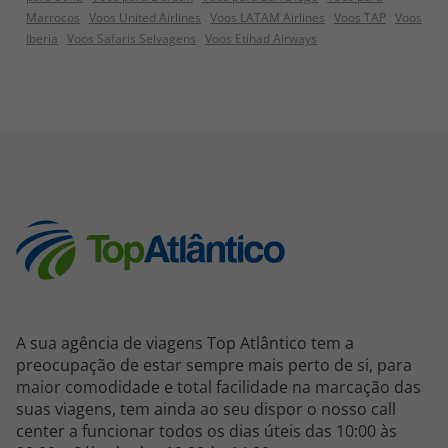
Marrocos
Voos United Airlines
Voos LATAM Airlines
Voos TAP
Voos
Iberia
Voos Safaris Selvagens
Voos Etihad Airways
A sua agência de viagens Top Atlântico tem a
preocupação de estar sempre mais perto de si, para
maior comodidade e total facilidade na marcação das
suas viagens, tem ainda ao seu dispor o nosso call
center a funcionar todos os dias úteis das 10:00 às