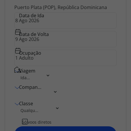
Agências
Puerto Plata (POP), República Dominicana
Data de Ida
Contactos
Data de Volta
Apoio ao cliente em Portugal
218 925 471
Ocupação
Custo de uma chamada para a rede fixa nacional.
Apoio ao cliente no Estrangeiro
Viagem
218 925 471
Custo de uma chamada para a rede fixa nacional.
Companhia Aérea
A sua agência de viagens Top Atlântico tem a preocupação de estar
sempre mais perto de si, para maior comodidade e total facilidade
na marcação das suas viagens, tem ainda ao seu dispor o nosso call
Classe
center a funcionar todos os dias úteis das 10:00 às 20:00 e Sábado
das 10:00 às 14:00.
Só voos diretos