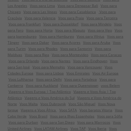
Los Angeles
Voos para Lima
Voos para Denpasar Bali
Voos para
Chicago
Voos para Las Vegas
Voos para Casablanca
Voos para
Cracóvia
Voos para Valencia
Voos para Praia
Voos para Terceira
Voos para Frankfurt
Voos para Dusseldorf
Voos para Mindelo
Voos
para Faro
Voos para Horta
Voos para Maputo
Voos para Vigo
Voos
para Joanesburgo
Voos para Hamburgo
Voos para Vilnius
Voos para
Tânger
Voos para Dakar
Voos para Açores
Voos para Aruba
Voos
para Turim
Voos para Rhodes
Voos para Santorini
Voos para
Maldivas
Voos para Riga
Voos para Montevideo
Voos para Caracas
Voos para Orlando
Voos para Nantes
Voos para Eindhoven
Voos
para San José
Voos para Memphis
Voos para Vancouver
Voos
Cidades Europa
Voos para Lisboa
Voos Emirates
Voos Air Europa
Voos Lufthansa
Voos para Delhi
Voos para Fortaleza
Voos para
Canberra
Voos para Auckland
Voos para Queenstown
voos Belem
Viagens e Voos Europa | Top Atlântico
Viagens e Voos Ásia | Top
Atlântico
Viagens e Voos América do Sul
Viagens e Voos América do
Norte
Voos Malta
Voos Dubrovnik
Voos São Miguel
Voos Nova
Iorque
Viagens e Voos África
Voos SATA
Voos baratos Vitoria
Voos
Cabo Verde
Voos Brasil
Voos para Ilhas Espanholas
Voos para Sófia
Voos para Durban
Voos para San Diego
Voos para Marrocos
Voos
United Airlines
Voos LATAM Airlines
Voos TAP
Voos Iberia
Voos