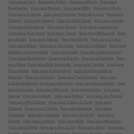
Voos para Cairo
Voos para Tallinn
Voos para Recife
Voos para
Manchester
Voos para Pequim
Voos para Milão
Voos para Miami
Voos para Bruxelas
Voos para Florença
Voos para Lyon
Voos para
Toronto
Voos para Havana
Voos para São Tomé
Voos para Sydney
Voos para Edimburgo
Voos para Boston
Voos para Luxemburgo
Voos para Hong Kong
Voos para Tóquio
Voos para Melbourne
Voos
para Dubai
Voos para Bogotá
Voos para Doha
Voos para Zurique
Voos para Bilbao
Voos para São Paulo
Voos para Málaga
Voos para
Santiago de Compostela
Voos para Porto
Voos para São Francisco
Voos para Washington
Voos para Brasília
Voos para Salvador
Voos
para Natal
Voos para Belo Horizonte
Voos para Curitiba
Voos para
Porto Alegre
Voos para Buenos Aires
Voos para Fernando de
Noronha
Voos para Maceio
Voos para Porto Seguro
Voos para
Cidade do México
Voos para Honolulu
Voos para New Orleans
Voos
para Lanzarote
Voos para Menorca
Voos para Sevilha
Voos para
Luanda
Voos para Agadir
Voos para Belfast
Voos para Las Palmas
Voos para Porto Santo
Voos para Cidade do Cabo
Voos para
Glasgow
Voos para a Tunísia
Voos para Bangkok
Voos para
Singapura
Voos para Zanzibar
Voos para Tenerife
Voos para
Valletta
Voos para Salzburg
Voos para Male
Voos para Maurícias
Voos para Djerba
Voos para Ilha do Sal
Voos para Mahe
Voos para
Seattle
Voos para a Ilha da Boavista
Voos para Basileia
Voos para