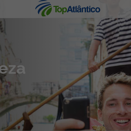
nhas
eza
s
tas