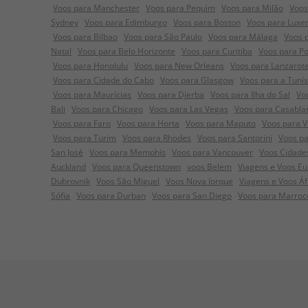
Voos para Manchester
Voos para Pequim
Voos para Milão
Voos
Sydney
Voos para Edimburgo
Voos para Boston
Voos para Lux
Voos para Bilbao
Voos para São Paulo
Voos para Málaga
Voos 
Natal
Voos para Belo Horizonte
Voos para Curitiba
Voos para Po
Voos para Honolulu
Voos para New Orleans
Voos para Lanzarot
Voos para Cidade do Cabo
Voos para Glasgow
Voos para a Tunís
Voos para Maurícias
Voos para Djerba
Voos para Ilha do Sal
Vo
Bali
Voos para Chicago
Voos para Las Vegas
Voos para Casabla
Voos para Faro
Voos para Horta
Voos para Maputo
Voos para V
Voos para Turim
Voos para Rhodes
Voos para Santorini
Voos pa
San José
Voos para Memphis
Voos para Vancouver
Voos Cidade
Auckland
Voos para Queenstown
voos Belem
Viagens e Voos Eur
Dubrovnik
Voos São Miguel
Voos Nova Iorque
Viagens e Voos Á
Sófia
Voos para Durban
Voos para San Diego
Voos para Marroc