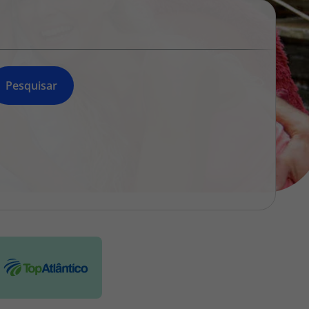
218 925 471
A sua agência de viagens Top Atlântico tem a preocupação de
estar sempre mais perto de si, para maior comodidade e total
facilidade na marcação das suas viagens, tem ainda ao seu
dispor o nosso call center a funcionar todos os dias úteis das
Pesquisar
10:00 às 20:00 e Sábado das 10:00 às 14:00.