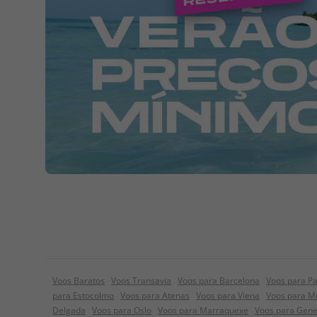
Voos Baratos
Voos Transavia
Voos para Barcelona
Voos para Pa
para Estocolmo
Voos para Atenas
Voos para Viena
Voos para M
Delgada
Voos para Oslo
Voos para Marraquexe
Voos para Gen