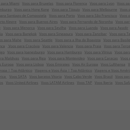
 para Miami
Voos para Bruxelas
Voos para Florença
Voos para Lyon
Voos pa
emburgo
Voos para Hong Kong
Voos para Tóquio
Voos para Melbourne
Voos 
para Santiago de Compostela
Voos para Porto
Voos para São Francisco
Voos 
rto Alegre
Voos para Buenos Aires
Voos para Fernando de Noronha
Voos par
e
Voos para Menorca
Voos para Sevilha
Voos para Luanda
Voos para Agadir
ia
Voos para Bangkok
Voos para Singapura
Voos para Zanzibar
Voos para Te
os para Mahe
Voos para Seattle
Voos para a Ilha da Boavista
Voos para Basile
nca
Voos para Cracóvia
Voos para Valencia
Voos para Praia
Voos para Terce
igo
Voos para Joanesburgo
Voos para Hamburgo
Voos para Vilnius
Voos par
ra Maldivas
Voos para Riga
Voos para Montevideo
Voos para Caracas
Voos 
s Europa
Voos para Lisboa
Voos Emirates
Voos Air Europa
Voos Lufthansa
V
opa | Top Atlântico
Viagens e Voos Ásia | Top Atlântico
Viagens e Voos Améri
frica
Voos SATA
Voos baratos Vitoria
Voos Cabo Verde
Voos Brasil
Voos par
os
Voos United Airlines
Voos LATAM Airlines
Voos TAP
Voos Iberia
Voos Saf