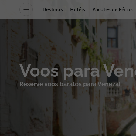
Destinos
Hotéis
Pacotes de Férias
Promoções
Blog TopViagens
Destinos
Escapadi
Voos para Ven
Voos
Cruzeiros
Reserve voos baratos para Veneza!
Hotéis
Promoçõe
Voos + Hotel
Especialis