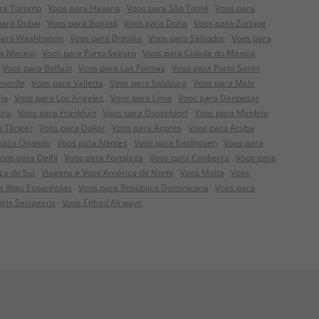
ra Toronto
Voos para Havana
Voos para São Tomé
Voos para
para Dubai
Voos para Bogotá
Voos para Doha
Voos para Zurique
para Washington
Voos para Brasília
Voos para Salvador
Voos para
a Maceio
Voos para Porto Seguro
Voos para Cidade do México
Voos para Belfast
Voos para Las Palmas
Voos para Porto Santo
nerife
Voos para Valletta
Voos para Salzburg
Voos para Male
ia
Voos para Los Angeles
Voos para Lima
Voos para Denpasar
ira
Voos para Frankfurt
Voos para Dusseldorf
Voos para Mindelo
a Tânger
Voos para Dakar
Voos para Açores
Voos para Aruba
para Orlando
Voos para Nantes
Voos para Eindhoven
Voos para
oos para Delhi
Voos para Fortaleza
Voos para Canberra
Voos para
ca do Sul
Viagens e Voos América do Norte
Voos Malta
Voos
a Ilhas Espanholas
Voos para República Dominicana
Voos para
aris Selvagens
Voos Etihad Airways