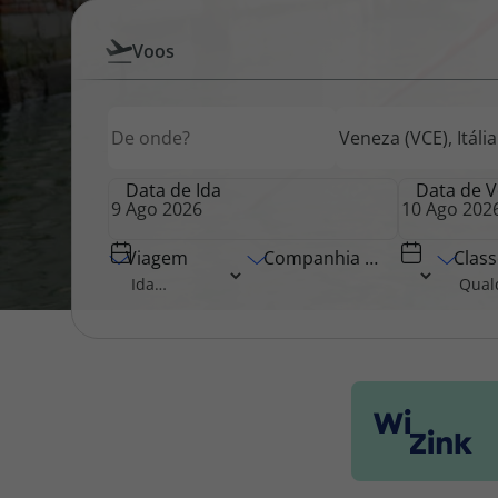
Pesquisar
Voos
Pacotes de Férias
Cheque V
por
Origem
Destino
Origem
Voos
Disneyland ® Paris
Blog TopV
Data de Ida
Data de V
Viagem
Companhia Aérea
Class