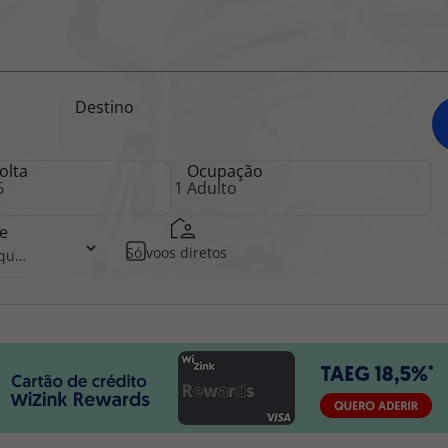
iagem
Destino
iagens
olta
Ocupação
e
Só voos diretos