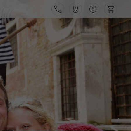
Área de Cliente
Agências
Contactos
Apoio ao cliente em Portugal
218 925 471
Apoio ao cliente no Estrangeiro