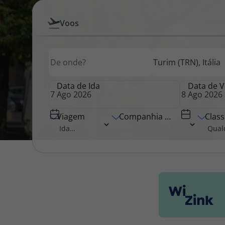
Pesquisar
Voos
Pacotes de Férias
Cheque V
por
Origem
Destino
Origem
Voos
Disneyland ® Paris
Blog TopV
Data de Ida
Data de V
Viagem
Companhia Aérea
Class