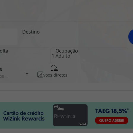
iagem
Destino
iagens
olta
Ocupação
e
Só voos diretos