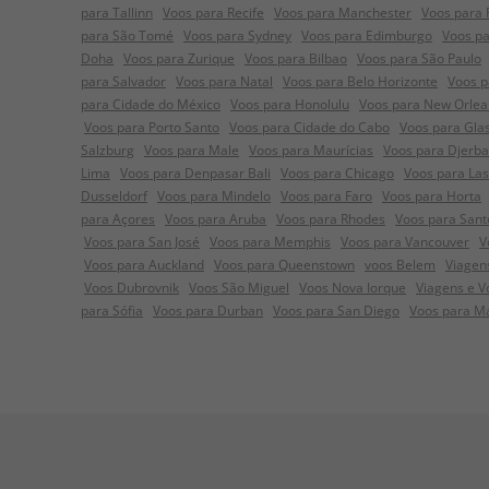
para Tallinn
Voos para Recife
Voos para Manchester
Voos para
para São Tomé
Voos para Sydney
Voos para Edimburgo
Voos pa
Doha
Voos para Zurique
Voos para Bilbao
Voos para São Paulo
para Salvador
Voos para Natal
Voos para Belo Horizonte
Voos p
para Cidade do México
Voos para Honolulu
Voos para New Orlea
Voos para Porto Santo
Voos para Cidade do Cabo
Voos para Gla
Salzburg
Voos para Male
Voos para Maurícias
Voos para Djerba
Lima
Voos para Denpasar Bali
Voos para Chicago
Voos para La
Dusseldorf
Voos para Mindelo
Voos para Faro
Voos para Horta
para Açores
Voos para Aruba
Voos para Rhodes
Voos para Sant
Voos para San José
Voos para Memphis
Voos para Vancouver
V
Voos para Auckland
Voos para Queenstown
voos Belem
Viagens
Voos Dubrovnik
Voos São Miguel
Voos Nova Iorque
Viagens e V
para Sófia
Voos para Durban
Voos para San Diego
Voos para M