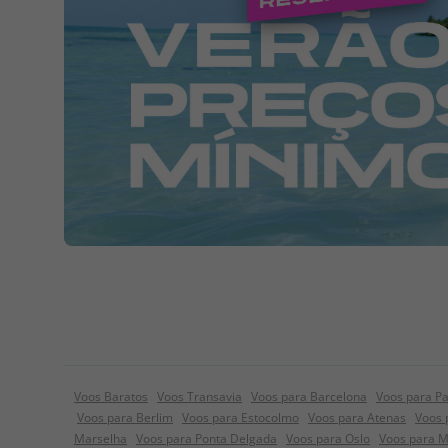
Voos Baratos
Voos Transavia
Voos para Barcelona
Voos para Pa
Voos para Berlim
Voos para Estocolmo
Voos para Atenas
Voos 
Marselha
Voos para Ponta Delgada
Voos para Oslo
Voos para 