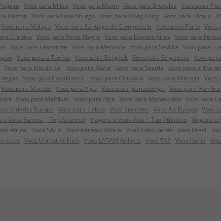
 Pequim
Voos para Milão
Voos para Miami
Voos para Bruxelas
Voos para Flo
ra Boston
Voos para Luxemburgo
Voos para Hong Kong
Voos para Tóquio
V
Voos para Málaga
Voos para Santiago de Compostela
Voos para Porto
Voos 
ara Curitiba
Voos para Porto Alegre
Voos para Buenos Aires
Voos para Ferna
ns
Voos para Lanzarote
Voos para Menorca
Voos para Sevilha
Voos para Lu
sgow
Voos para a Tunísia
Voos para Bangkok
Voos para Singapura
Voos para
Voos para Ilha do Sal
Voos para Mahe
Voos para Seattle
Voos para a Ilha da
s Vegas
Voos para Casablanca
Voos para Cracóvia
Voos para Valencia
Voos 
Voos para Maputo
Voos para Vigo
Voos para Joanesburgo
Voos para Hambu
orini
Voos para Maldivas
Voos para Riga
Voos para Montevideo
Voos para C
oos Cidades Europa
Voos para Lisboa
Voos Emirates
Voos Air Europa
Voos L
 e Voos Europa | Top Atlântico
Viagens e Voos Ásia | Top Atlântico
Viagens e 
oos África
Voos SATA
Voos baratos Vitoria
Voos Cabo Verde
Voos Brasil
Voo
arrocos
Voos United Airlines
Voos LATAM Airlines
Voos TAP
Voos Iberia
Voo