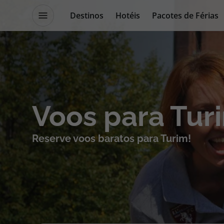
Destinos
Hotéis
Pacotes de Férias
Promoções
Blog TopViagens
Destinos
Escapadi
Voos para Tur
Voos
Cruzeiros
Reserve voos baratos para Turim!
Hotéis
Promoçõe
Voos + Hotel
Especialis