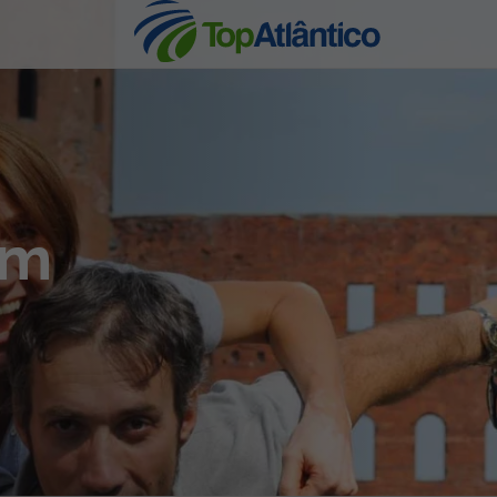
nhas
im
s
tas