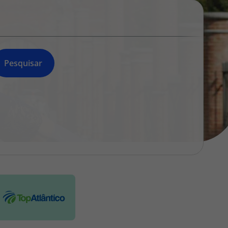
218 925 471
A sua agência de viagens Top Atlântico tem a preocupação de
estar sempre mais perto de si, para maior comodidade e total
facilidade na marcação das suas viagens, tem ainda ao seu
dispor o nosso call center a funcionar todos os dias úteis das
Pesquisar
10:00 às 20:00 e Sábado das 10:00 às 14:00.