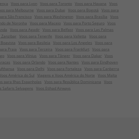
rença
Voos para Lyon
Voos para Toronto
Voos para Havana
Voos
oos para Melbourne
Voos para Dubai
Voos para Bogotá
Voos para
para São Francisco
Voos para Washington
Voos para Brasília
Voos
ndo de Noronha
Voos para Maceio
Voos para Porto Seguro
Voos
anda
Voos para Agadir
Voos para Belfast
Voos para Las Palmas
 Zanzibar
Voos para Tenerife
Voos para Valletta
Voos para
 Boavista
Voos para Basileia
Voos para Los Angeles
Voos para
para Praia
Voos para Terceira
Voos para Frankfurt
Voos para
rgo
Voos para Vilnius
Voos para Tânger
Voos para Dakar
Voos
aracas
Voos para Orlando
Voos para Nantes
Voos para Eindhoven
ufthansa
Voos para Delhi
Voos para Fortaleza
Voos para Canberra
Voos América do Sul
Viagens e Voos América do Norte
Voos Malta
s para Ilhas Espanholas
Voos para República Dominicana
Voos
s Safaris Selvagens
Voos Etihad Airways