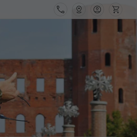
Área de Cliente
Agências
Contactos
Apoio ao cliente em Portugal
218 925 471
Apoio ao cliente no Estrangeiro