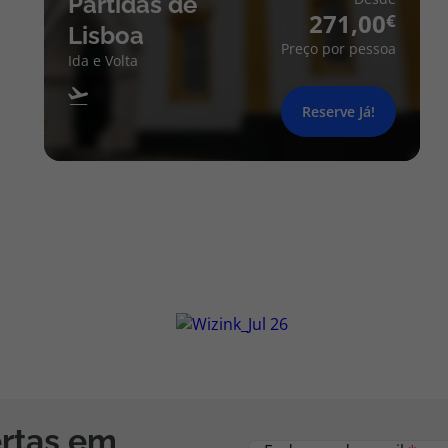
Partidas de
271,00
Lisboa
Preço por pessoa
Ida e Volta
Reserve Já!
ertas em