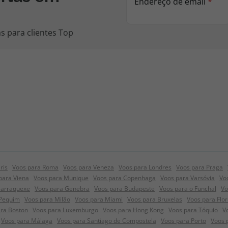
Endereço de email
*
s para clientes Top
ris
Voos para Roma
Voos para Veneza
Voos para Londres
Voos para Praga
para Viena
Voos para Munique
Voos para Copenhaga
Voos para Varsóvia
Vo
Marraquexe
Voos para Genebra
Voos para Budapeste
Voos para o Funchal
Vo
 Pequim
Voos para Milão
Voos para Miami
Voos para Bruxelas
Voos para Flo
ra Boston
Voos para Luxemburgo
Voos para Hong Kong
Voos para Tóquio
V
Voos para Málaga
Voos para Santiago de Compostela
Voos para Porto
Voos 