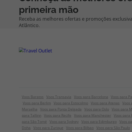
primeira mão
Receba as melhores ofertas e promoções exclusiva
Atlântico.
Voos Baratos
Voos Transavia
Voos para Barcelona
Voos para Pa
Voos para Berlim
Voos para Estocolmo
Voos para Atenas
Voos 
Marselha
Voos para Ponta Delgada
Voos para Oslo
Voos para 
para Tallinn
Voos para Recife
Voos para Manchester
Voos para
para São Tomé
Voos para Sydney
Voos para Edimburgo
Voos pa
Doha
Voos para Zurique
Voos para Bilbao
Voos para São Paulo