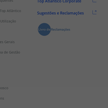
equentes
Top Atlântico Corporate
Top Atlântico
Sugestões e Reclamações
Utilização
es Gerais
ema de Gestão
nosco
ens