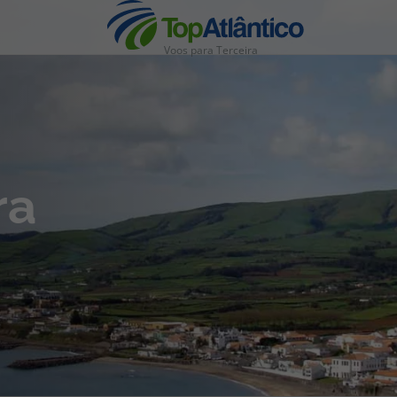
Voos para Terceira
nhas
ra
s
tas