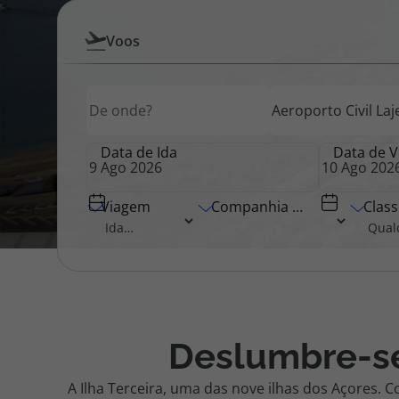
Pesquisar
Voos
Pacotes de Férias
Cheque V
por
Origem
Destino
Origem
Voos
Disneyland ® Paris
Blog TopV
Data de Ida
Data de V
Viagem
Companhia Aérea
Class
Deslumbre-se
A Ilha Terceira, uma das nove ilhas dos Açores. 