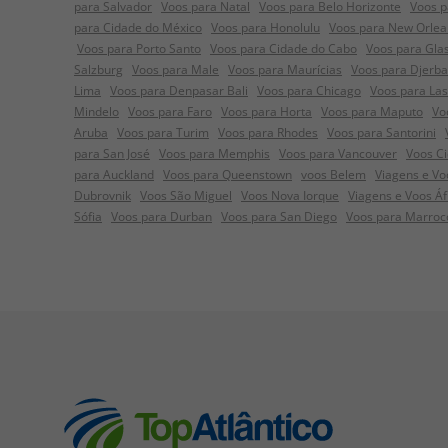
para Salvador
Voos para Natal
Voos para Belo Horizonte
Voos p
para Cidade do México
Voos para Honolulu
Voos para New Orlea
Voos para Porto Santo
Voos para Cidade do Cabo
Voos para Gla
Salzburg
Voos para Male
Voos para Maurícias
Voos para Djerba
Lima
Voos para Denpasar Bali
Voos para Chicago
Voos para La
Mindelo
Voos para Faro
Voos para Horta
Voos para Maputo
Vo
Aruba
Voos para Turim
Voos para Rhodes
Voos para Santorini
para San José
Voos para Memphis
Voos para Vancouver
Voos C
para Auckland
Voos para Queenstown
voos Belem
Viagens e Voo
Dubrovnik
Voos São Miguel
Voos Nova Iorque
Viagens e Voos Á
Sófia
Voos para Durban
Voos para San Diego
Voos para Marroc