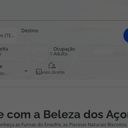
iagem
Destino
iagens
olta
Ocupação
e
Só voos diretos
 com a Beleza dos Aço
Conheça as Furnas do Enxofre, as Piscinas Naturais Biscoito