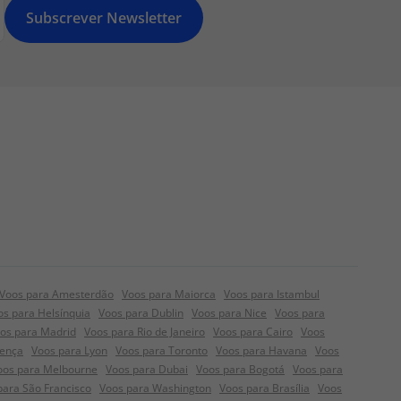
Subscrever Newsletter
Voos para Amesterdão
Voos para Maiorca
Voos para Istambul
os para Helsínquia
Voos para Dublin
Voos para Nice
Voos para
os para Madrid
Voos para Rio de Janeiro
Voos para Cairo
Voos
rença
Voos para Lyon
Voos para Toronto
Voos para Havana
Voos
oos para Melbourne
Voos para Dubai
Voos para Bogotá
Voos para
para São Francisco
Voos para Washington
Voos para Brasília
Voos