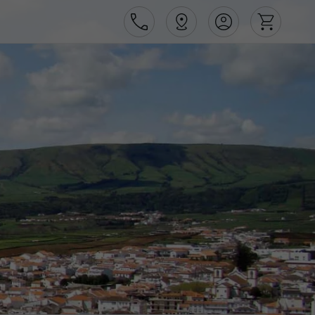
Área de Cliente
Agências
Contactos
Apoio ao cliente em Portugal
218 925 471
Apoio ao cliente no Estrangeiro