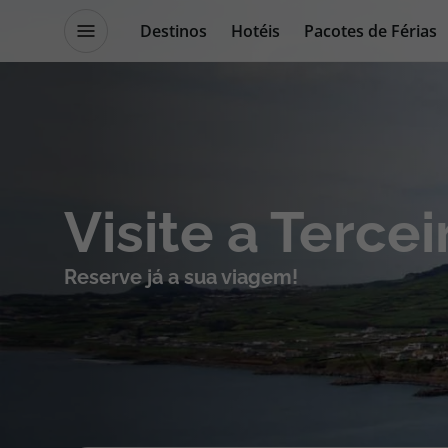
Destinos
Hotéis
Pacotes de Férias
Promoções
Blog TopViagens
Destinos
Escapadi
Visite a Tercei
Voos
Cruzeiros
Reserve já a sua viagem!
Hotéis
Promoçõe
Voos + Hotel
Especialis