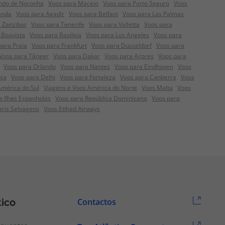
ndo de Noronha
Voos para Maceio
Voos para Porto Seguro
Voos
anda
Voos para Agadir
Voos para Belfast
Voos para Las Palmas
 Zanzibar
Voos para Tenerife
Voos para Valletta
Voos para
 Boavista
Voos para Basileia
Voos para Los Angeles
Voos para
para Praia
Voos para Frankfurt
Voos para Dusseldorf
Voos para
Voos para Tânger
Voos para Dakar
Voos para Açores
Voos para
Voos para Orlando
Voos para Nantes
Voos para Eindhoven
Voos
nsa
Voos para Delhi
Voos para Fortaleza
Voos para Canberra
Voos
América do Sul
Viagens e Voos América do Norte
Voos Malta
Voos
a Ilhas Espanholas
Voos para República Dominicana
Voos para
aris Selvagens
Voos Etihad Airways
tico
Contactos