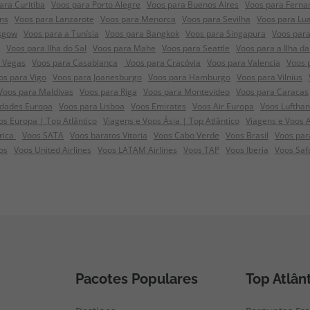
ara Curitiba
Voos para Porto Alegre
Voos para Buenos Aires
Voos para Ferna
ns
Voos para Lanzarote
Voos para Menorca
Voos para Sevilha
Voos para Lu
sgow
Voos para a Tunísia
Voos para Bangkok
Voos para Singapura
Voos para
Voos para Ilha do Sal
Voos para Mahe
Voos para Seattle
Voos para a Ilha da
s Vegas
Voos para Casablanca
Voos para Cracóvia
Voos para Valencia
Voos 
os para Vigo
Voos para Joanesburgo
Voos para Hamburgo
Voos para Vilnius
Voos para Maldivas
Voos para Riga
Voos para Montevideo
Voos para Caracas
idades Europa
Voos para Lisboa
Voos Emirates
Voos Air Europa
Voos Luftha
s Europa | Top Atlântico
Viagens e Voos Ásia | Top Atlântico
Viagens e Voos 
frica
Voos SATA
Voos baratos Vitoria
Voos Cabo Verde
Voos Brasil
Voos par
os
Voos United Airlines
Voos LATAM Airlines
Voos TAP
Voos Iberia
Voos Saf
Pacotes Populares
Top Atlân