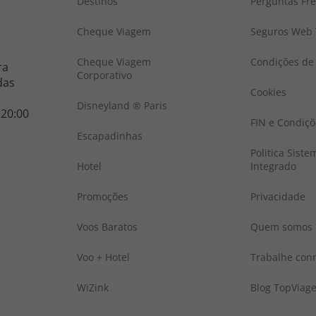
Destinos
Perguntas Fr
Cheque Viagem
Seguros Web 
Cheque Viagem
Condições de 
ra
Corporativo
das
Cookies
Disneyland ® Paris
 20:00
FIN e Condiçõ
Escapadinhas
Politica Sist
Hotel
Integrado
Promoções
Privacidade
Voos Baratos
Quem somos
Voo + Hotel
Trabalhe con
WiZink
Blog TopViag