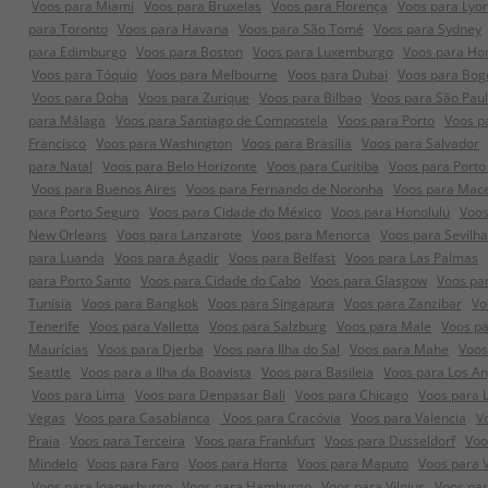
Voos para Miami
Voos para Bruxelas
Voos para Florença
Voos para Lyo
para Toronto
Voos para Havana
Voos para São Tomé
Voos para Sydney
para Edimburgo
Voos para Boston
Voos para Luxemburgo
Voos para Ho
Voos para Tóquio
Voos para Melbourne
Voos para Dubai
Voos para Bog
Voos para Doha
Voos para Zurique
Voos para Bilbao
Voos para São Pau
para Málaga
Voos para Santiago de Compostela
Voos para Porto
Voos p
Francisco
Voos para Washington
Voos para Brasília
Voos para Salvador
para Natal
Voos para Belo Horizonte
Voos para Curitiba
Voos para Porto
Voos para Buenos Aires
Voos para Fernando de Noronha
Voos para Mac
para Porto Seguro
Voos para Cidade do México
Voos para Honolulu
Voos
New Orleans
Voos para Lanzarote
Voos para Menorca
Voos para Sevilha
para Luanda
Voos para Agadir
Voos para Belfast
Voos para Las Palmas
para Porto Santo
Voos para Cidade do Cabo
Voos para Glasgow
Voos pa
Tunísia
Voos para Bangkok
Voos para Singapura
Voos para Zanzibar
Vo
Tenerife
Voos para Valletta
Voos para Salzburg
Voos para Male
Voos p
Maurícias
Voos para Djerba
Voos para Ilha do Sal
Voos para Mahe
Voos
Seattle
Voos para a Ilha da Boavista
Voos para Basileia
Voos para Los An
Voos para Lima
Voos para Denpasar Bali
Voos para Chicago
Voos para 
Vegas
Voos para Casablanca
Voos para Cracóvia
Voos para Valencia
V
Praia
Voos para Terceira
Voos para Frankfurt
Voos para Dusseldorf
Voo
Mindelo
Voos para Faro
Voos para Horta
Voos para Maputo
Voos para 
Voos para Joanesburgo
Voos para Hamburgo
Voos para Vilnius
Voos pa