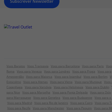
Subscrever Newsletter
Voos Baratos
Voos Transavia
Voos para Barcelona
Voos para Paris
Voo
Roma
Voos para Veneza
Voos para Londres
Voos para Praga
Voos para
Amesterdão
Voos para Maiorca
Voos para Istambul
Voos para Berlim
V
Estocolmo
Voos para Atenas
Voos para Viena
Voos para Munique
Voos 
Copenhaga
Voos para Varsóvia
Voos para Helsínquia
Voos para Dublin
para Nice
Voos para Marselha
Voos para Ponta Delgada
Voos para Oslo
para Marraquexe
Voos para Genebra
Voos para Budapeste
Voos para o
Voos para Madrid
Voos para Rio de Janeiro
Voos para Cairo
Voos para Ta
Voos para Recife
Voos para Manchester
Voos para Pequim
Voos para Mi