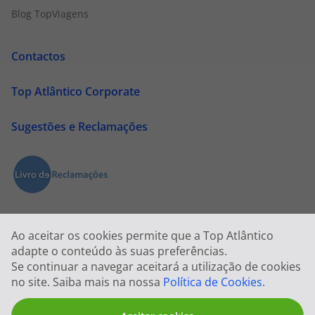
Blog TopViagens
Contactos
Top Atlântico Corporate
Sugestões e Reclamações
Ao aceitar os cookies permite que a Top Atlântico
adapte o conteúdo às suas preferências.
Se continuar a navegar aceitará a utilização de cookies
2026 © Todos os direitos reservados:
Top Atlântico, Viagens e Turismo S.A
no site. Saiba mais na nossa
Política de Cookies
.
1833