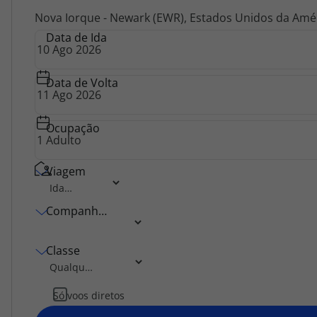
Agências
Nova Iorque - Newark (EWR), Estados Unidos da Amé
Data de Ida
Contactos
Data de Volta
Apoio ao cliente em Portugal
218 925 471
Ocupação
Custo de uma chamada para a rede fixa nacional.
Apoio ao cliente no Estrangeiro
Viagem
218 925 471
Custo de uma chamada para a rede fixa nacional.
Companhia Aérea
A sua agência de viagens Top Atlântico tem a preocupação de estar
sempre mais perto de si, para maior comodidade e total facilidade
na marcação das suas viagens, tem ainda ao seu dispor o nosso call
Classe
center a funcionar todos os dias úteis das 10:00 às 20:00 e Sábado
das 10:00 às 14:00.
Só voos diretos