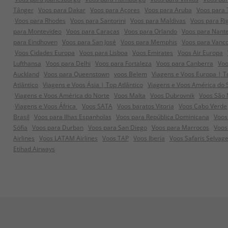
Tânger
Voos para Dakar
Voos para Açores
Voos para Aruba
Voos para 
Voos para Rhodes
Voos para Santorini
Voos para Maldivas
Voos para Ri
para Montevideo
Voos para Caracas
Voos para Orlando
Voos para Nant
para Eindhoven
Voos para San José
Voos para Memphis
Voos para Vanc
Voos Cidades Europa
Voos para Lisboa
Voos Emirates
Voos Air Europa
Lufthansa
Voos para Delhi
Voos para Fortaleza
Voos para Canberra
Voo
Auckland
Voos para Queenstown
voos Belem
Viagens e Voos Europa | T
Atlântico
Viagens e Voos Ásia | Top Atlântico
Viagens e Voos América do 
Viagens e Voos América do Norte
Voos Malta
Voos Dubrovnik
Voos São 
Viagens e Voos África
Voos SATA
Voos baratos Vitoria
Voos Cabo Verde
Brasil
Voos para Ilhas Espanholas
Voos para República Dominicana
Voos
Sófia
Voos para Durban
Voos para San Diego
Voos para Marrocos
Voos
Airlines
Voos LATAM Airlines
Voos TAP
Voos Iberia
Voos Safaris Selvag
Etihad Airways