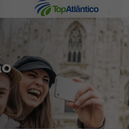
nhas
ão
s
tas