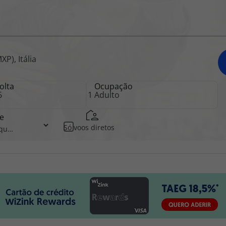
iagem
P), Itália
iagens
olta
Ocupação
e
Só voos diretos