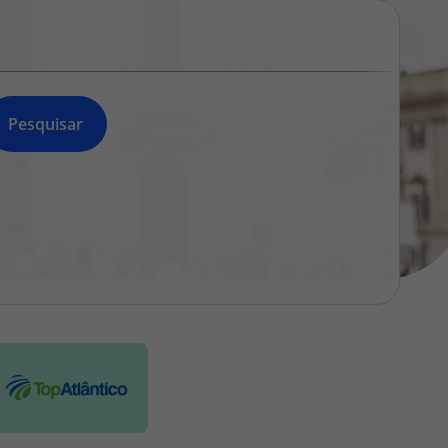
218 925 471
A sua agência de viagens Top Atlântico tem a preocupação de
estar sempre mais perto de si, para maior comodidade e total
facilidade na marcação das suas viagens, tem ainda ao seu
dispor o nosso call center a funcionar todos os dias úteis das
Pesquisar
10:00 às 20:00 e Sábado das 10:00 às 14:00.