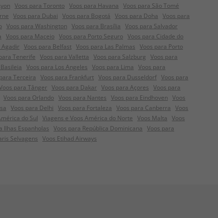
Lyon
Voos para Toronto
Voos para Havana
Voos para São Tomé
rne
Voos para Dubai
Voos para Bogotá
Voos para Doha
Voos para
o
Voos para Washington
Voos para Brasília
Voos para Salvador
a
Voos para Maceio
Voos para Porto Seguro
Voos para Cidade do
 Agadir
Voos para Belfast
Voos para Las Palmas
Voos para Porto
para Tenerife
Voos para Valletta
Voos para Salzburg
Voos para
Basileia
Voos para Los Angeles
Voos para Lima
Voos para
para Terceira
Voos para Frankfurt
Voos para Dusseldorf
Voos para
Voos para Tânger
Voos para Dakar
Voos para Açores
Voos para
Voos para Orlando
Voos para Nantes
Voos para Eindhoven
Voos
nsa
Voos para Delhi
Voos para Fortaleza
Voos para Canberra
Voos
América do Sul
Viagens e Voos América do Norte
Voos Malta
Voos
a Ilhas Espanholas
Voos para República Dominicana
Voos para
aris Selvagens
Voos Etihad Airways