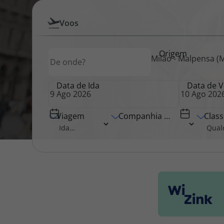
Pesquisar
Voos
Pacotes de Férias
Cheque V
por
Origem
Origem
Voos
Milão - Malpensa (MX
Disneyland ® Paris
Blog TopV
Data de Ida
Data de V
Viagem
Companhia Aérea
Class