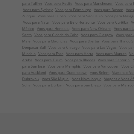
para Tallinn
Voos para Recife
Voos para Manchester
Voos para
Voos para Sydney
Voos para Edimburgo
Voos para Boston
Voos
Zurique
Voos para Bilbao
Voos para São Paulo
Voos para Málag
Voos para Natal
Voos para Belo Horizonte
Voos para Curitiba
V
México
Voos para Honolulu
Voos para New Orleans
Voos para L
Santo
Voos para Cidade do Cabo
Voos para Glasgow
Voos para 
Male
Voos para Maurícias
Voos para Djerba
Voos para Ilha do S
Denpasar Bali
Voos para Chicago
Voos para Las Vegas
Voos pa
Mindelo
Voos para Faro
Voos para Horta
Voos para Maputo
Vo
Aruba
Voos para Turim
Voos para Rhodes
Voos para Santorini
para San José
Voos para Memphis
Voos para Vancouver
Voos C
para Auckland
Voos para Queenstown
voos Belem
Viagens e Voo
Dubrovnik
Voos São Miguel
Voos Nova Iorque
Viagens e Voos Á
Sófia
Voos para Durban
Voos para San Diego
Voos para Marroc