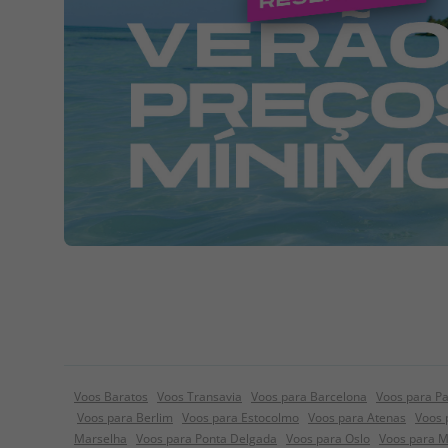
Voos Baratos
Voos Transavia
Voos para Barcelona
Voos para Pa
Voos para Berlim
Voos para Estocolmo
Voos para Atenas
Voos 
Marselha
Voos para Ponta Delgada
Voos para Oslo
Voos para 