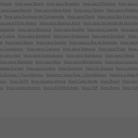
 Pequim
Voos para Miami
Voos para Bruxelas
Voos para Florença
Voos para 
 para Luxemburgo
Voos para Hong Kong
Voos para Tóquio
Voos para Melbou
a
Voos para Santiago de Compostela
Voos para Porto
Voos para São Francisc
oos para Porto Alegre
Voos para Buenos Aires
Voos para Fernando de Noronh
anzarote
Voos para Menorca
Voos para Sevilha
Voos para Luanda
Voos para
a Tunísia
Voos para Bangkok
Voos para Singapura
Voos para Zanzibar
Voos 
al
Voos para Mahe
Voos para Seattle
Voos para a Ilha da Boavista
Voos para 
ra Casablanca
Voos para Cracóvia
Voos para Valencia
Voos para Praia
Voos 
os para Vigo
Voos para Joanesburgo
Voos para Hamburgo
Voos para Vilnius
Voos para Maldivas
Voos para Riga
Voos para Montevideo
Voos para Caracas
idades Europa
Voos para Lisboa
Voos Emirates
Voos Air Europa
Voos Luftha
s Europa | Top Atlântico
Viagens e Voos Ásia | Top Atlântico
Viagens e Voos 
frica
Voos SATA
Voos baratos Vitoria
Voos Cabo Verde
Voos Brasil
Voos par
os
Voos United Airlines
Voos LATAM Airlines
Voos TAP
Voos Iberia
Voos Saf