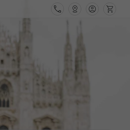
Área de Cliente
Agências
Contactos
Apoio ao cliente em Portugal
218 925 471
Apoio ao cliente no Estrangeiro