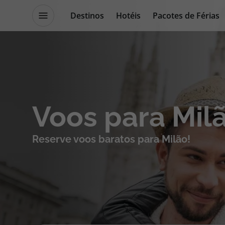
Destinos
Hotéis
Pacotes de Férias
Promoções
Blog TopViagens
Destinos
Escapadi
Voos para Mil
Voos
Cruzeiros
Reserve voos baratos para Milão!
Hotéis
Promoçõe
Voos + Hotel
Especialis