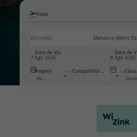
Pesquisar
Voos
Pacotes de Férias
Cheque V
por
Origem
Destino
Origem
Voos
Disneyland ® Paris
Blog TopV
Data de Ida
Data de V
Viagem
Companhia Aérea
Class