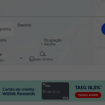
iagem
Destino
iagens
olta
Ocupação
e
Só voos diretos