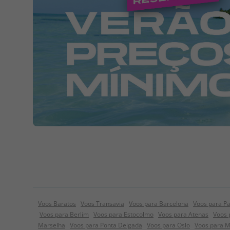
Voos Baratos
Voos Transavia
Voos para Barcelona
Voos para Pa
Voos para Berlim
Voos para Estocolmo
Voos para Atenas
Voos 
Marselha
Voos para Ponta Delgada
Voos para Oslo
Voos para 