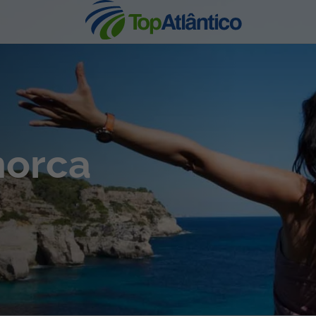
nhas
norca
s
tas