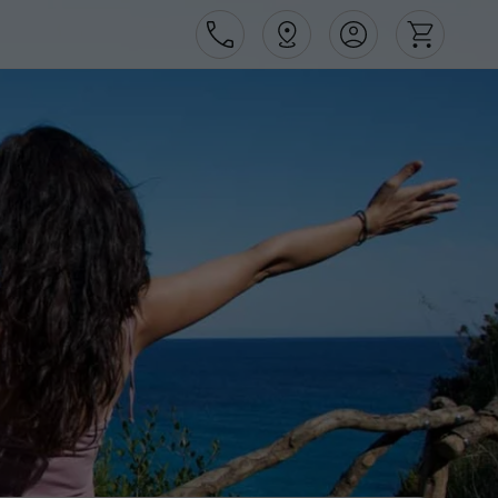
Área de Cliente
Agências
Contactos
Apoio ao cliente em Portugal
218 925 471
Apoio ao cliente no Estrangeiro