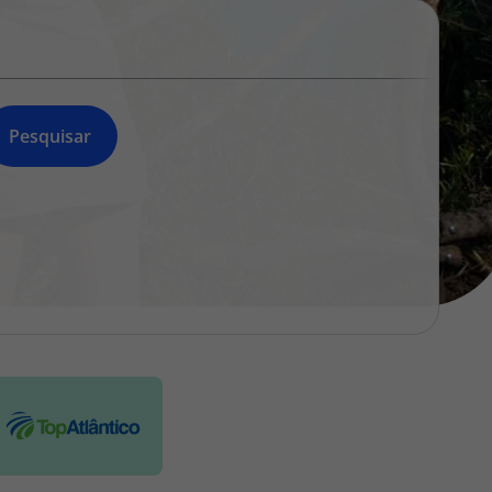
218 925 471
A sua agência de viagens Top Atlântico tem a preocupação de
estar sempre mais perto de si, para maior comodidade e total
facilidade na marcação das suas viagens, tem ainda ao seu
dispor o nosso call center a funcionar todos os dias úteis das
Pesquisar
10:00 às 20:00 e Sábado das 10:00 às 14:00.