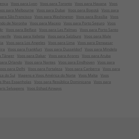
rença
Voos para Lyon
Voos para Toronto
Voos para Havana
Voos
oos para Melbourne
Voos para Dubai
Voos para Bogotá
Voos para
para São Francisco
Voos para Washington
Voos para Brasília
Voos
ndo de Noronha
Voos para Maceio
Voos para Porto Seguro
Voos
ir
Voos para Belfast
Voos para Las Palmas
Voos para Porto Santo
nerife
Voos para Valletta
Voos para Salzburg
Voos para Male
ia
Voos para Los Angeles
Voos para Lima
Voos para Denpasar
ira
Voos para Frankfurt
Voos para Dusseldorf
Voos para Mindelo
a Tânger
Voos para Dakar
Voos para Açores
Voos para Aruba
para Orlando
Voos para Nantes
Voos para Eindhoven
Voos para
oos para Delhi
Voos para Fortaleza
Voos para Canberra
Voos para
ca do Sul
Viagens e Voos América do Norte
Voos Malta
Voos
a Ilhas Espanholas
Voos para República Dominicana
Voos para
aris Selvagens
Voos Etihad Airways