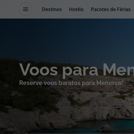
Destinos
Hotéis
Pacotes de Férias
Promoções
Blog TopViagens
Destinos
Escapadi
Voos para Me
Voos
Cruzeiros
Reserve voos baratos para Menorca!
Hotéis
Promoçõe
Voos + Hotel
Especialis