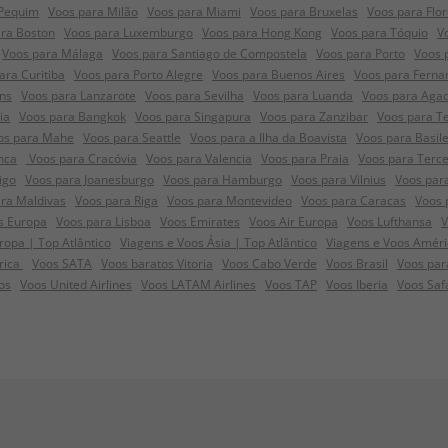
 Pequim
Voos para Milão
Voos para Miami
Voos para Bruxelas
Voos para Flo
ra Boston
Voos para Luxemburgo
Voos para Hong Kong
Voos para Tóquio
V
Voos para Málaga
Voos para Santiago de Compostela
Voos para Porto
Voos 
ara Curitiba
Voos para Porto Alegre
Voos para Buenos Aires
Voos para Ferna
ns
Voos para Lanzarote
Voos para Sevilha
Voos para Luanda
Voos para Agad
ia
Voos para Bangkok
Voos para Singapura
Voos para Zanzibar
Voos para Te
os para Mahe
Voos para Seattle
Voos para a Ilha da Boavista
Voos para Basile
nca
Voos para Cracóvia
Voos para Valencia
Voos para Praia
Voos para Terce
igo
Voos para Joanesburgo
Voos para Hamburgo
Voos para Vilnius
Voos par
ra Maldivas
Voos para Riga
Voos para Montevideo
Voos para Caracas
Voos 
s Europa
Voos para Lisboa
Voos Emirates
Voos Air Europa
Voos Lufthansa
V
opa | Top Atlântico
Viagens e Voos Ásia | Top Atlântico
Viagens e Voos Améri
frica
Voos SATA
Voos baratos Vitoria
Voos Cabo Verde
Voos Brasil
Voos par
os
Voos United Airlines
Voos LATAM Airlines
Voos TAP
Voos Iberia
Voos Saf