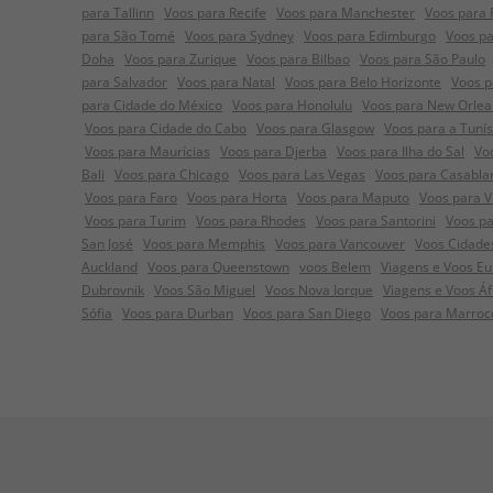
para Tallinn
Voos para Recife
Voos para Manchester
Voos para
para São Tomé
Voos para Sydney
Voos para Edimburgo
Voos pa
Doha
Voos para Zurique
Voos para Bilbao
Voos para São Paulo
para Salvador
Voos para Natal
Voos para Belo Horizonte
Voos p
para Cidade do México
Voos para Honolulu
Voos para New Orlea
Voos para Cidade do Cabo
Voos para Glasgow
Voos para a Tunís
Voos para Maurícias
Voos para Djerba
Voos para Ilha do Sal
Vo
Bali
Voos para Chicago
Voos para Las Vegas
Voos para Casabla
Voos para Faro
Voos para Horta
Voos para Maputo
Voos para V
Voos para Turim
Voos para Rhodes
Voos para Santorini
Voos pa
San José
Voos para Memphis
Voos para Vancouver
Voos Cidade
Auckland
Voos para Queenstown
voos Belem
Viagens e Voos Eur
Dubrovnik
Voos São Miguel
Voos Nova Iorque
Viagens e Voos Á
Sófia
Voos para Durban
Voos para San Diego
Voos para Marroc