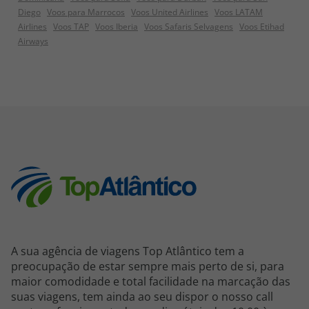
Diego
Voos para Marrocos
Voos United Airlines
Voos LATAM
Airlines
Voos TAP
Voos Iberia
Voos Safaris Selvagens
Voos Etihad
Airways
A sua agência de viagens Top Atlântico tem a
preocupação de estar sempre mais perto de si, para
maior comodidade e total facilidade na marcação das
suas viagens, tem ainda ao seu dispor o nosso call