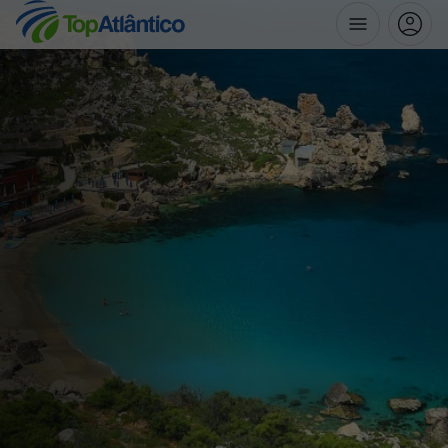
Destinos
Voos
Hotéis
Voos + Hotel
Pacotes de Férias
Disneyland ® Paris
Escapadinhas