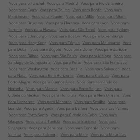
Voos para o Funchal
Voos para Madrid
Voos para Rio de Janeiro
Voos para Cairo
Voos para Tallinn
Voos para Recife
Voos para
Manchester
Voos para Pequim
Voos para Milão
Voos para Miami
Voos para Bruxelas
Voos para Florença
Voos para Lyon
Voos para
Toronto
Voos para Havana
Voos para São Tomé
Voos para Sydney
Voos para Edimburgo
Voos para Boston
Voos para Luxemburgo
Voos para Hong Kong
Voos para Tóquio
Voos para Melbourne
Voos
para Dubai
Voos para Bogotá
Voos para Doha
Voos para Zurique
Voos para Bilbao
Voos para São Paulo
Voos para Málaga
Voos para
Santiago de Compostela
Voos para Porto
Voos para São Francisco
Voos para Washington
Voos para Brasília
Voos para Salvador
Voos
para Natal
Voos para Belo Horizonte
Voos para Curitiba
Voos para
Porto Alegre
Voos para Buenos Aires
Voos para Fernando de
Noronha
Voos para Maceio
Voos para Porto Seguro
Voos para
Cidade do México
Voos para Honolulu
Voos para New Orleans
Voos
para Lanzarote
Voos para Menorca
Voos para Sevilha
Voos para
Luanda
Voos para Agadir
Voos para Belfast
Voos para Las Palmas
Voos para Porto Santo
Voos para Cidade do Cabo
Voos para
Glasgow
Voos para a Tunísia
Voos para Bangkok
Voos para
Singapura
Voos para Zanzibar
Voos para Tenerife
Voos para
Valletta
Voos para Salzburg
Voos para Male
Voos para Maurícias