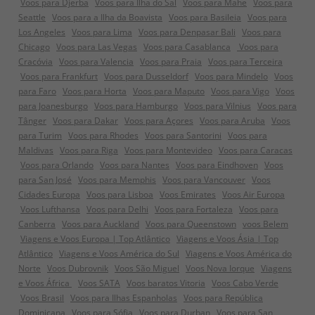
Voos para Djerba
Voos para Ilha do Sal
Voos para Mahe
Voos para
Seattle
Voos para a Ilha da Boavista
Voos para Basileia
Voos para
Los Angeles
Voos para Lima
Voos para Denpasar Bali
Voos para
Chicago
Voos para Las Vegas
Voos para Casablanca
Voos para
Cracóvia
Voos para Valencia
Voos para Praia
Voos para Terceira
Voos para Frankfurt
Voos para Dusseldorf
Voos para Mindelo
Voos
para Faro
Voos para Horta
Voos para Maputo
Voos para Vigo
Voos
para Joanesburgo
Voos para Hamburgo
Voos para Vilnius
Voos para
Tânger
Voos para Dakar
Voos para Açores
Voos para Aruba
Voos
para Turim
Voos para Rhodes
Voos para Santorini
Voos para
Maldivas
Voos para Riga
Voos para Montevideo
Voos para Caracas
Voos para Orlando
Voos para Nantes
Voos para Eindhoven
Voos
para San José
Voos para Memphis
Voos para Vancouver
Voos
Cidades Europa
Voos para Lisboa
Voos Emirates
Voos Air Europa
Voos Lufthansa
Voos para Delhi
Voos para Fortaleza
Voos para
Canberra
Voos para Auckland
Voos para Queenstown
voos Belem
Viagens e Voos Europa | Top Atlântico
Viagens e Voos Ásia | Top
Atlântico
Viagens e Voos América do Sul
Viagens e Voos América do
Norte
Voos Dubrovnik
Voos São Miguel
Voos Nova Iorque
Viagens
e Voos África
Voos SATA
Voos baratos Vitoria
Voos Cabo Verde
Voos Brasil
Voos para Ilhas Espanholas
Voos para República
Dominicana
Voos para Sófia
Voos para Durban
Voos para San