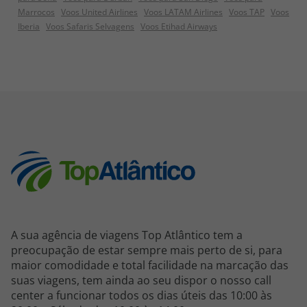
Marrocos
Voos United Airlines
Voos LATAM Airlines
Voos TAP
Voos
Iberia
Voos Safaris Selvagens
Voos Etihad Airways
A sua agência de viagens Top Atlântico tem a
preocupação de estar sempre mais perto de si, para
maior comodidade e total facilidade na marcação das
suas viagens, tem ainda ao seu dispor o nosso call
center a funcionar todos os dias úteis das 10:00 às