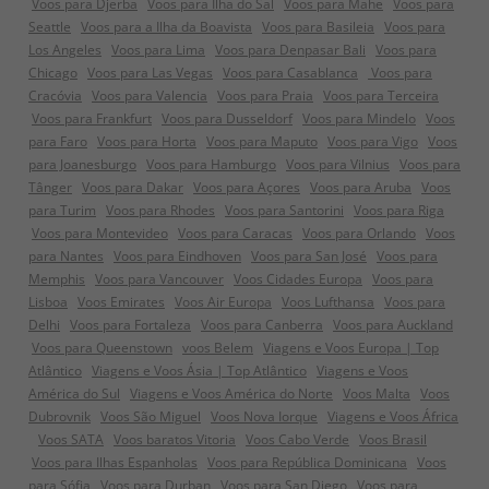
Voos para Djerba
Voos para Ilha do Sal
Voos para Mahe
Voos para
Seattle
Voos para a Ilha da Boavista
Voos para Basileia
Voos para
Los Angeles
Voos para Lima
Voos para Denpasar Bali
Voos para
Chicago
Voos para Las Vegas
Voos para Casablanca
Voos para
Cracóvia
Voos para Valencia
Voos para Praia
Voos para Terceira
Voos para Frankfurt
Voos para Dusseldorf
Voos para Mindelo
Voos
para Faro
Voos para Horta
Voos para Maputo
Voos para Vigo
Voos
para Joanesburgo
Voos para Hamburgo
Voos para Vilnius
Voos para
Tânger
Voos para Dakar
Voos para Açores
Voos para Aruba
Voos
para Turim
Voos para Rhodes
Voos para Santorini
Voos para Riga
Voos para Montevideo
Voos para Caracas
Voos para Orlando
Voos
para Nantes
Voos para Eindhoven
Voos para San José
Voos para
Memphis
Voos para Vancouver
Voos Cidades Europa
Voos para
Lisboa
Voos Emirates
Voos Air Europa
Voos Lufthansa
Voos para
Delhi
Voos para Fortaleza
Voos para Canberra
Voos para Auckland
Voos para Queenstown
voos Belem
Viagens e Voos Europa | Top
Atlântico
Viagens e Voos Ásia | Top Atlântico
Viagens e Voos
América do Sul
Viagens e Voos América do Norte
Voos Malta
Voos
Dubrovnik
Voos São Miguel
Voos Nova Iorque
Viagens e Voos África
Voos SATA
Voos baratos Vitoria
Voos Cabo Verde
Voos Brasil
Voos para Ilhas Espanholas
Voos para República Dominicana
Voos
para Sófia
Voos para Durban
Voos para San Diego
Voos para