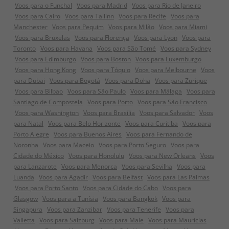
Voos para o Funchal
Voos para Madrid
Voos para Rio de Janeiro
Voos para Cairo
Voos para Tallinn
Voos para Recife
Voos para
Manchester
Voos para Pequim
Voos para Milão
Voos para Miami
Voos para Bruxelas
Voos para Florença
Voos para Lyon
Voos para
Toronto
Voos para Havana
Voos para São Tomé
Voos para Sydney
Voos para Edimburgo
Voos para Boston
Voos para Luxemburgo
Voos para Hong Kong
Voos para Tóquio
Voos para Melbourne
Voos
para Dubai
Voos para Bogotá
Voos para Doha
Voos para Zurique
Voos para Bilbao
Voos para São Paulo
Voos para Málaga
Voos para
Santiago de Compostela
Voos para Porto
Voos para São Francisco
Voos para Washington
Voos para Brasília
Voos para Salvador
Voos
para Natal
Voos para Belo Horizonte
Voos para Curitiba
Voos para
Porto Alegre
Voos para Buenos Aires
Voos para Fernando de
Noronha
Voos para Maceio
Voos para Porto Seguro
Voos para
Cidade do México
Voos para Honolulu
Voos para New Orleans
Voos
para Lanzarote
Voos para Menorca
Voos para Sevilha
Voos para
Luanda
Voos para Agadir
Voos para Belfast
Voos para Las Palmas
Voos para Porto Santo
Voos para Cidade do Cabo
Voos para
Glasgow
Voos para a Tunísia
Voos para Bangkok
Voos para
Singapura
Voos para Zanzibar
Voos para Tenerife
Voos para
Valletta
Voos para Salzburg
Voos para Male
Voos para Maurícias