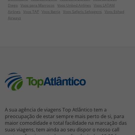
Diego
Voos para Marrocos
Voos United Airlines
Voos LATAM
Airlines
Voos TAP
Voos Iberia
Voos Safaris Selvagens
Voos Etihad
Airways
A sua agência de viagens Top Atlântico tem a
preocupação de estar sempre mais perto de si, para
maior comodidade e total facilidade na marcação das
suas viagens, tem ainda ao seu dispor o nosso call