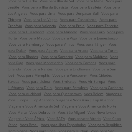
Voos para Djerba
Voos para Ilha do Sal
Voos para Mahe
Voos para
Seattle
Voos para a Ilha da Boavista
Voos para Basileia
Voos para
Los Angeles
Voos para Lima
Voos para Denpasar Bali
Voos para
Chicago
Voos para Las Vegas
Voos para Casablanca
Voos para
Cracóvia
Voos para Valencia
Voos para Praia
Voos para Terceira
Voos para Dusseldorf
Voos para Mindelo
Voos para Faro
Voos para
Horta
Voos para Maputo
Voos para Vigo
Voos para Joanesburgo
Voos para Hamburgo
Voos para Vilnius
Voos para Tânger
Voos
para Dakar
Voos para Açores
Voos para Aruba
Voos para Turim
Voos para Rhodes
Voos para Santorini
Voos para Maldivas
Voos
para Riga
Voos para Montevideo
Voos para Caracas
Voos para
Orlando
Voos para Nantes
Voos para Eindhoven
Voos para San
José
Voos para Memphis
Voos para Vancouver
Voos Cidades
Europa
Voos para Lisboa
Voos Emirates
Voos Air Europa
Voos
Lufthansa
Voos para Delhi
Voos para Fortaleza
Voos para Canberra
Voos para Auckland
Voos para Queenstown
voos Belem
Viagens e
Voos Europa | Top Atlântico
Viagens e Voos Ásia | Top Atlântico
Viagens e Voos América do Sul
Viagens e Voos América do Norte
Voos Malta
Voos Dubrovnik
Voos São Miguel
Voos Nova Iorque
Viagens e Voos África
Voos SATA
Voos baratos Vitoria
Voos Cabo
Verde
Voos Brasil
Voos para Ilhas Espanholas
Voos para República
Dominicana
Voos para Sófia
Voos para Durban
Voos para San