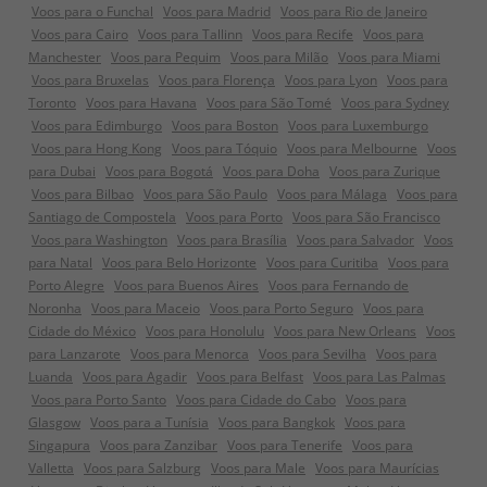
Voos para o Funchal
Voos para Madrid
Voos para Rio de Janeiro
Voos para Cairo
Voos para Tallinn
Voos para Recife
Voos para
Manchester
Voos para Pequim
Voos para Milão
Voos para Miami
Voos para Bruxelas
Voos para Florença
Voos para Lyon
Voos para
Toronto
Voos para Havana
Voos para São Tomé
Voos para Sydney
Voos para Edimburgo
Voos para Boston
Voos para Luxemburgo
Voos para Hong Kong
Voos para Tóquio
Voos para Melbourne
Voos
para Dubai
Voos para Bogotá
Voos para Doha
Voos para Zurique
Voos para Bilbao
Voos para São Paulo
Voos para Málaga
Voos para
Santiago de Compostela
Voos para Porto
Voos para São Francisco
Voos para Washington
Voos para Brasília
Voos para Salvador
Voos
para Natal
Voos para Belo Horizonte
Voos para Curitiba
Voos para
Porto Alegre
Voos para Buenos Aires
Voos para Fernando de
Noronha
Voos para Maceio
Voos para Porto Seguro
Voos para
Cidade do México
Voos para Honolulu
Voos para New Orleans
Voos
para Lanzarote
Voos para Menorca
Voos para Sevilha
Voos para
Luanda
Voos para Agadir
Voos para Belfast
Voos para Las Palmas
Voos para Porto Santo
Voos para Cidade do Cabo
Voos para
Glasgow
Voos para a Tunísia
Voos para Bangkok
Voos para
Singapura
Voos para Zanzibar
Voos para Tenerife
Voos para
Valletta
Voos para Salzburg
Voos para Male
Voos para Maurícias